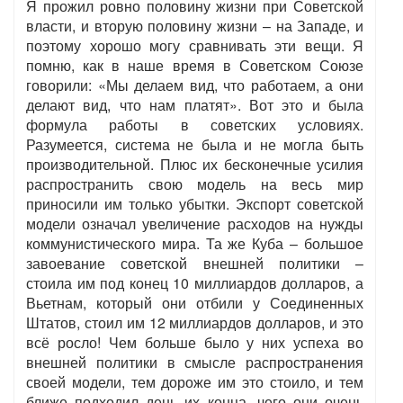
Я прожил ровно половину жизни при Советской
власти, и вторую половину жизни – на Западе, и
поэтому хорошо могу сравнивать эти вещи. Я
помню, как в наше время в Советском Союзе
говорили: «Мы делаем вид, что работаем, а они
делают вид, что нам платят». Вот это и была
формула работы в советских условиях.
Разумеется, система не была и не могла быть
производительной. Плюс их бесконечные усилия
распространить свою модель на весь мир
приносили им только убытки. Экспорт советской
модели означал увеличение расходов на нужды
коммунистического мира. Та же Куба – большое
завоевание советской внешней политики –
стоила им под конец 10 миллиардов долларов, а
Вьетнам, который они отбили у Соединенных
Штатов, стоил им 12 миллиардов долларов, и это
всё росло! Чем больше было у них успеха во
внешней политики в смысле распространения
своей модели, тем дороже им это стоило, и тем
ближе подходил день их конца, чего они очень