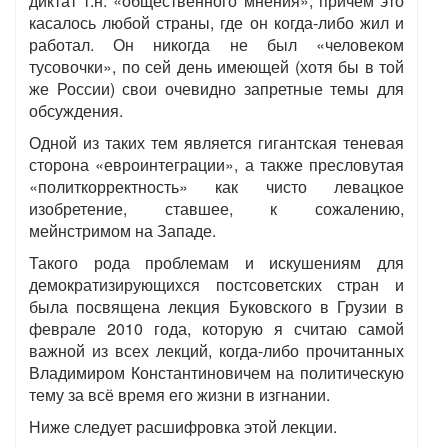
диктат т.н. «общественного мнения», причем это
касалось любой страны, где он когда-либо жил и
работал. Он никогда не был «человеком
тусовочки», по сей день имеющей (хотя бы в той
же России) свои очевидно запретные темы для
обсуждения.
Одной из таких тем является гигантская теневая
сторона «евроинтеграции», а также пресловутая
«политкорректность» как чисто левацкое
изобретение, ставшее, к сожалению,
мейнстримом на Западе.
Такого рода проблемам и искушениям для
демократизирующихся постсоветских стран и
была посвящена лекция Буковского в Грузии в
феврале 2010 года, которую я считаю самой
важной из всех лекций, когда-либо прочитанных
Владимиром Константиновичем на политическую
тему за всё время его жизни в изгнании.
Ниже следует расшифровка этой лекции.