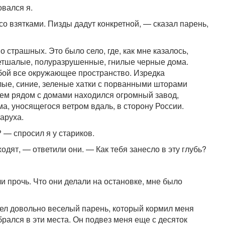
овался я.
со взятками. Пизды дадут конкретной, — сказал парень,
 страшных. Это было село, где, как мне казалось,
етшалые, полуразрушенные, гнилые черные дома.
обой все окружающее пространство. Изредка
лые, синие, зеленые хатки с порванными шторами
ем рядом с домами находился огромный завод,
, уносящегося ветром вдаль, в сторону России.
аруха.
 — спросил я у стариков.
дят, — ответили они. — Как тебя занесло в эту глубь?
и прочь. Что они делали на остановке, мне было
ел довольно веселый парень, который кормил меня
брался в эти места. Он подвез меня еще с десяток