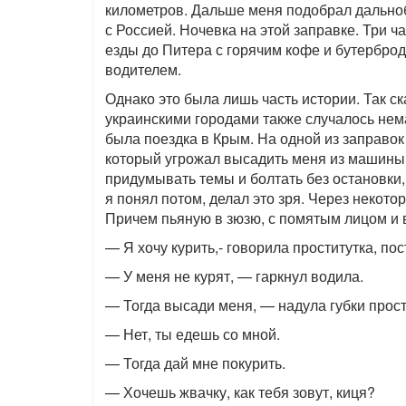
километров. Дальше меня подобрал дальноб
с Россией. Ночевка на этой заправке. Три ч
езды до Питера с горячим кофе и бутербр
водителем.
Однако это была лишь часть истории. Так с
украинскими городами также случалось нем
была поездка в Крым. На одной из заправо
который угрожал высадить меня из машины,
придумывать темы и болтать без остановки,
я понял потом, делал это зря. Через некот
Причем пьяную в зюзю, с помятым лицом и в
— Я хочу курить,- говорила проститутка, по
— У меня не курят, — гаркнул водила.
— Тогда высади меня, — надула губки прост
— Нет, ты едешь со мной.
— Тогда дай мне покурить.
— Хочешь жвачку, как тебя зовут, киця?