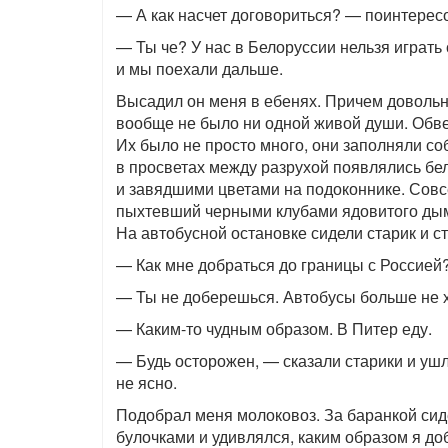
— А как насчет договориться? — поинтерес
— Ты че? У нас в Белоруссии нельзя играть 
и мы поехали дальше.
Высадил он меня в ебенях. Причем довольно
вообще не было ни одной живой души. Обв
Их было не просто много, они заполняли с
в просветах между разрухой появлялись бе
и завядшими цветами на подоконнике. Совс
пыхтевший черными клубами ядовитого дыма
На автобусной остановке сидели старик и ст
— Как мне добраться до границы с Россией?
— Ты не доберешься. Автобусы больше не хо
— Каким-то чудным образом. В Питер еду.
— Будь осторожен, — сказали старики и ушл
не ясно.
Подобрал меня молоковоз. За баранкой сид
булочками и удивлялся, каким образом я до