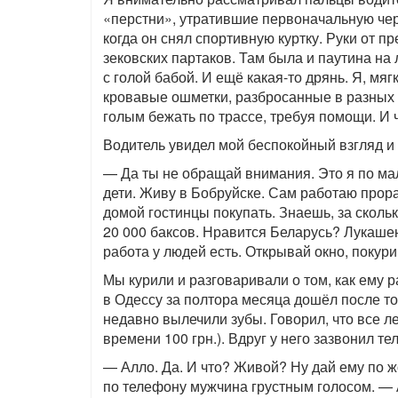
«перстни», утратившие первоначальную чер
когда он снял спортивную куртку. Руки от 
зековских партаков. Там была и паутина на 
с голой бабой. И ещё какая-то дрянь. Я, мя
кровавые ошметки, разбросанные в разных у
голым бежать по трассе, требуя помощи. И ч
Водитель увидел мой беспокойный взгляд и 
— Да ты не обращай внимания. Это я по ма
дети. Живу в Бобруйске. Сам работаю прора
домой гостинцы покупать. Знаешь, за сколь
20 000 баксов. Нравится Беларусь? Лукашенк
работа у людей есть. Открывай окно, покури
Мы курили и разговаривали о том, как ему р
в Одессу за полтора месяца дошёл после то
недавно вылечили зубы. Говорил, что все л
времени 100 грн.). Вдруг у него зазвонил те
— Алло. Да. И что? Живой? Ну дай ему по жо
по телефону мужчина грустным голосом. — А