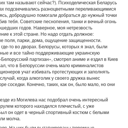
 их там называют сейчас?). Психоделическая Беларусь
цах подсвечивались разноцветными переливающимися
ясь, добродушно помогали добраться до нужный точки
бив тебя. Советские песнопения, танки и вечный огонь
шедших годов. Наверное, моя нетрезвость
ие к этой стране. Но надо отдать должное:
е поля, парки, дома, ощущение защищенности.
 где-то во дворах. Белорусы, которых я знал, были
ные и все тайно поддерживающие украинскую
«Белорусский партизан», смотрел аниме и ездил в Киев
ал, что в Белоруссии очень мало криминалистов
иционеров учат избивать протестующих и заполнять
лучай, когда алкоголик у своего дружка вынес
ре соседки. Конечно, таких, как он, было мало, но они
езде из Могилева нас подобрал очень интересный
 рулем которого находился плечистый, с уже
л он одет в черный спортивный костюм с белыми
ли молча.
еля. На них были вытатуированы тюремные