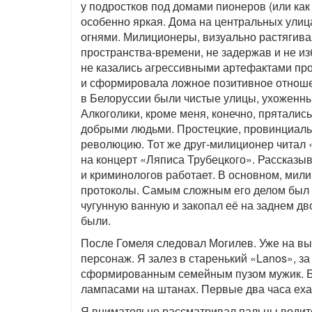
у подростков под домами пионеров (или как
особенно яркая. Дома на центральных ули
огнями. Милиционеры, визуально растягива
пространства-времени, не задержав и не из
не казались агрессивными артефактами про
и сформировала ложное позитивное отношен
в Белоруссии были чистые улицы, ухоженны
Алкоголики, кроме меня, конечно, прятались
добрыми людьми. Простецкие, провинциаль
революцию. Тот же друг-милиционер читал 
на концерт «Ляписа Трубецкого». Рассказыв
и криминологов работает. В основном, мил
протоколы. Самым сложным его делом был с
чугунную ванную и закопал её на заднем дво
были.
После Гомеля следовал Могилев. Уже на вы
персонаж. Я залез в старенький «Lanos», за
сформированным семейным пузом мужик. Бы
лампасами на штанах. Первые два часа еха
Я внимательно рассматривал пальцы водит