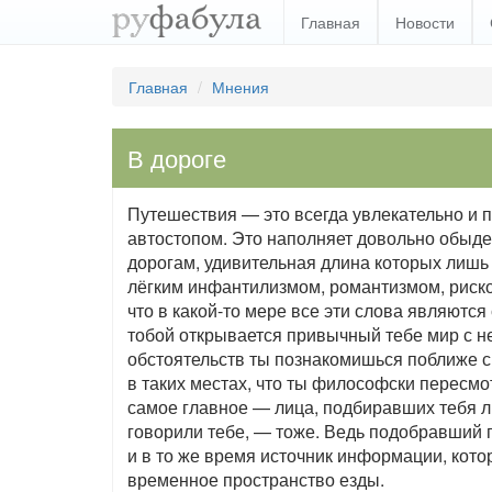
Главная
Новости
Главная
Мнения
В дороге
Путешествия — это всегда увлекательно и 
автостопом. Это наполняет довольно обыд
дорогам, удивительная длина которых лишь
лёгким инфантилизмом, романтизмом, риско
что в какой-то мере все эти слова являютс
тобой открывается привычный тебе мир с 
обстоятельств ты познакомишься поближе с
в таких местах, что ты философски пересмо
самое главное — лица, подбиравших тебя лю
говорили тебе, — тоже. Ведь подобравший п
и в то же время источник информации, кото
временное пространство езды.