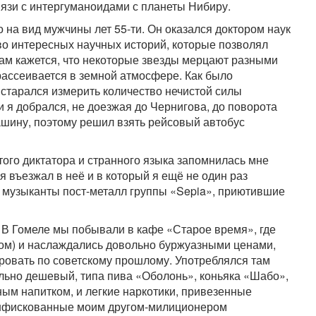
связи с интергуманоидами с планеты Нибиру.
 на вид мужчины лет 55-ти. Он оказался доктором наук
во интересных научных историй, которые позволял
ам кажется, что некоторые звезды мерцают разными
рассеивается в земной атмосфере. Как было
старался измерить количество нечистой силы
и я добрался, не доезжая до Чернигова, до поворота
машину, поэтому решил взять рейсовый автобус
атого диктатора и странного языка запомнилась мне
я въезжал в неё и в который я ещё не один раз
 музыканты пост-металл группы «Sepia», приютившие
. В Гомеле мы побывали в кафе «Старое время», где
ком) и наслаждались довольно буржуазными ценами,
ировать по советскому прошлому. Употреблялся там
ольно дешевый, типа пива «Оболонь», коньяка «Шабо»,
ным напитком, и легкие наркотики, привезенные
конфискованные моим другом-милиционером