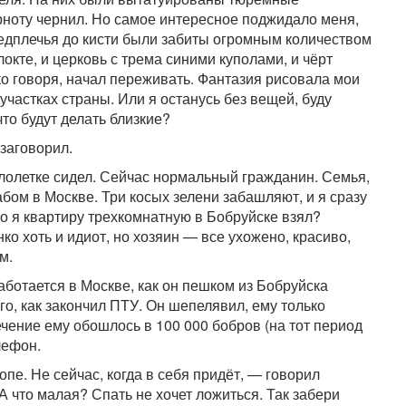
ноту чернил. Но самое интересное поджидало меня,
предплечья до кисти были забиты огромным количеством
локте, и церковь с трема синими куполами, и чёрт
гко говоря, начал переживать. Фантазия рисовала мои
частках страны. Или я останусь без вещей, буду
то будут делать близкие?
заговорил.
лолетке сидел. Сейчас нормальный гражданин. Семья,
бом в Москве. Три косых зелени забашляют, и я сразу
ко я квартиру трехкомнатную в Бобруйске взял?
о хоть и идиот, но хозяин — все ухожено, красиво,
м.
аботается в Москве, как он пешком из Бобруйска
го, как закончил ПТУ. Он шепелявил, ему только
ечение ему обошлось в 100 000 бобров (на тот период
лефон.
пе. Не сейчас, когда в себя придёт, — говорил
 что малая? Спать не хочет ложиться. Так забери