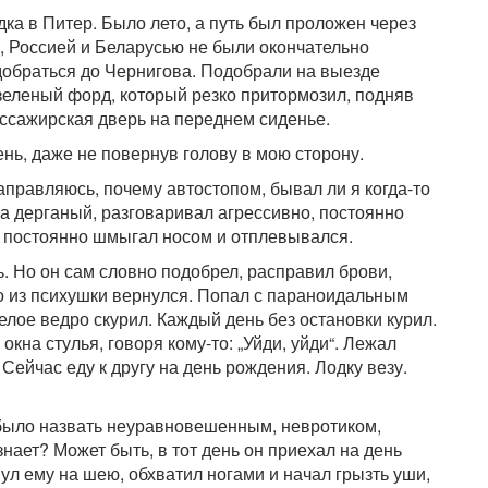
ка в Питер. Было лето, а путь был проложен через
, Россией и Беларусью не были окончательно
добраться до Чернигова. Подобрали на выезде
зеленый форд, который резко притормозил, подняв
ассажирская дверь на переднем сиденье.
нь, даже не повернув голову в мою сторону.
аправляюсь, почему автостопом, бывал ли я когда-то
а дерганый, разговаривал агрессивно, постоянно
и, постоянно шмыгал носом и отплевывался.
. Но он сам словно подобрел, расправил брови,
ко из психушки вернулся. Попал с параноидальным
елое ведро скурил. Каждый день без остановки курил.
кна стулья, говоря кому-то: „Уйди, уйди“. Лежал
Сейчас еду к другу на день рождения. Лодку везу.
было назвать неуравновешенным, невротиком,
знает? Может быть, в тот день он приехал на день
ул ему на шею, обхватил ногами и начал грызть уши,