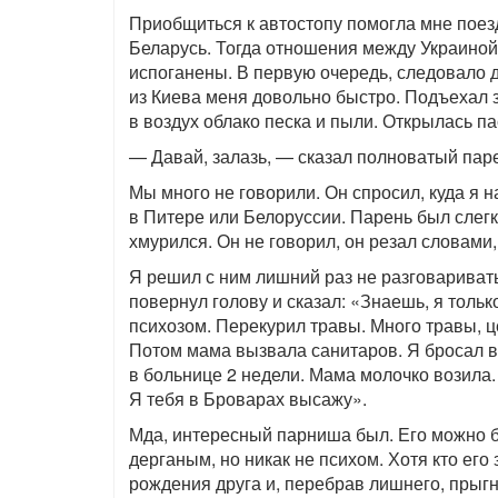
Приобщиться к автостопу помогла мне поезд
Беларусь. Тогда отношения между Украиной
испоганены. В первую очередь, следовало 
из Киева меня довольно быстро. Подъехал 
в воздух облако песка и пыли. Открылась п
— Давай, залазь, — сказал полноватый паре
Мы много не говорили. Он спросил, куда я н
в Питере или Белоруссии. Парень был слегк
хмурился. Он не говорил, он резал словам
Я решил с ним лишний раз не разговаривать
повернул голову и сказал: «Знаешь, я толь
психозом. Перекурил травы. Много травы, ц
Потом мама вызвала санитаров. Я бросал в о
в больнице 2 недели. Мама молочко возила. 
Я тебя в Броварах высажу».
Мда, интересный парниша был. Его можно 
дерганым, но никак не психом. Хотя кто его 
рождения друга и, перебрав лишнего, прыгн