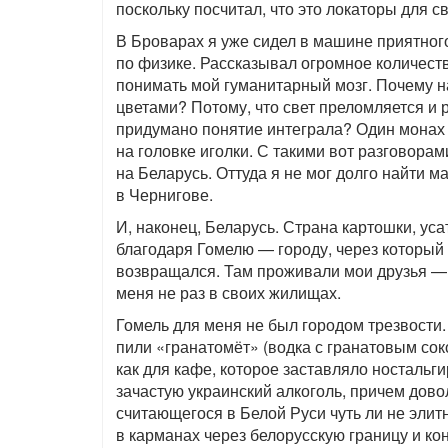
поскольку посчитал, что это локаторы для 
В Броварах я уже сидел в машине приятного
по физике. Рассказывал огромное количест
понимать мой гуманитарный мозг. Почему н
цветами? Потому, что свет преломляется и 
придумано понятие интеграла? Один монах 
на головке иголки. С такими вот разговорам
на Беларусь. Оттуда я не мог долго найти 
в Чернигове.
И, наконец, Беларусь. Страна картошки, ус
благодаря Гомелю — городу, через который 
возвращался. Там проживали мои друзья —
меня не раз в своих жилищах.
Гомель для меня не был городом трезвости
пили «гранатомёт» (водка с гранатовым со
как для кафе, которое заставляло ностальг
зачастую украинский алкоголь, причем дов
считающегося в Белой Руси чуть ли не элит
в карманах через белорусскую границу и 