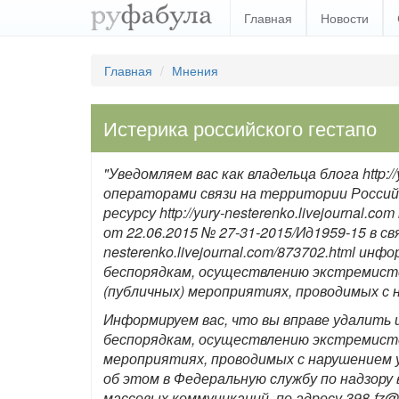
Главная
Новости
Главная
Мнения
Истерика российского гестапо
"Уведомляем вас как владельца блога http://
операторами связи на территории Росси
ресурсу http://yury-nesterenko.livejournal
от 22.06.2015 № 27-31-2015/Ид1959-15 в свя
nesterenko.livejournal.com/873702.html и
беспорядкам, осуществлению экстремист
(публичных) мероприятиях, проводимых с 
Информируем вас, что вы вправе удалить
беспорядкам, осуществлению экстремистс
мероприятиях, проводимых с нарушением 
об этом в Федеральную службу по надзору
массовых коммуникаций, по адресу
398-fz@