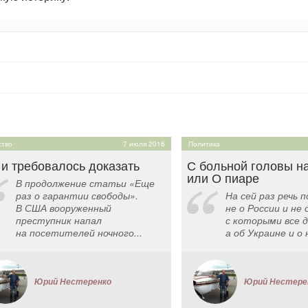
тво
7 июля 2016
Политика
 и требовалось доказать
С больной головы н
или О пиаре
В продолжение статьи «Еще
раз о гарантии свободы».
На сей раз речь 
В США вооруженный
не о России и не 
преступник напал
с которыми все д
на посетителей ночного...
а об Украине и о 
Юрий Нестеренко
Юрий Нестере