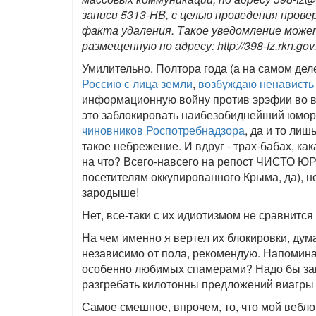
записи 5313-HB, с целью проведения пров
факта удаления. Такое уведомление може
размещенную по адресу: http://398-fz.rkn.gov
Умилительно. Полтора года (а на самом де
Россию с лица земли
,
возбуждаю ненависть
информационную войну против эрэфии во все
это заблокировать наибезобиднейший юмор
чиновников Роспотребнадзора
, да и то ли
такое небрежение. И вдруг - трах-бабах, к
на что? Всего-навсего на репост ЧИСТО 
посетителям оккупированного Крыма, да), н
зародыше!
Нет, все-таки с их идиотизмом не сравнится
На чем именно я вертел их блокировки, дума
независимо от пола, рекомендую. Напомин
особенно любимых спамерами? Надо бы зак
разгребать килотонны предложений виагры и
Самое смешное, впрочем, то, что мой веблог