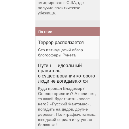
эмигрировал в США, где
получил политическое
убежище.
По теме
Террор расползается
Сто пятнадцатый обзор
блогосферы Рунета
Путин — идеальный
правитель,
о существовании которого
люди не догадываются
Куда пропал Владимир?
Он еще прилетит? А если нет,
то какой будет жизнь после
него? «Русский Фантомас»,
погадить на дедов, другие
деревья, Полиграфыч, камыш,
шведский сериал и чугунная
болванка!