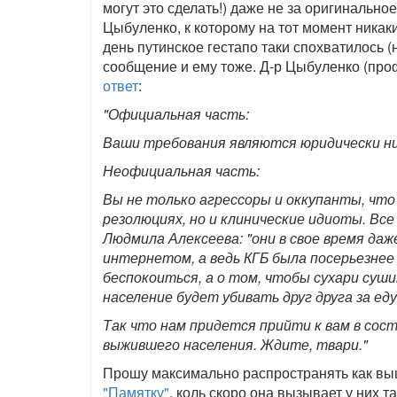
могут это сделать!) даже не за оригинальн
Цыбуленко, к которому на тот момент ника
день путинское гестапо таки спохватилось (
сообщение и ему тоже. Д-р Цыбуленко (пр
ответ
:
"Официальная часть:
Ваши требования являются юридически н
Неофициальная часть:
Вы не только агрессоры и оккупанты, что 
резолюциях, но и клинические идиоты. Все 
Людмила Алексеева: "они в свое время даж
интернетом, а ведь КГБ была посерьезнее
беспокоиться, а о том, чтобы сухари суши
население будет убивать друг друга за еду
Так что нам придется прийти к вам в сос
выжившего населения. Ждите, твари."
Прошу максимально распространять как вы
"Памятку"
, коль скоро она вызывает у них т