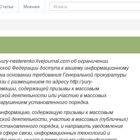
Статьи
Мнения
yury-nesterenko.livejournal.com об ограничении
йской Федерации доступа к вашему информационному
.com на основании требования Генеральной прокуратуры
зи с размещением по адресу http://yury-
нформации, содержащей призывы к массовым
ской деятельности или участию в массовых
нарушением установленного порядка.
 информацию, содержащую призывы к массовым
кой деятельности, участию в массовых (публичных)
установленного порядка, и направить уведомление
 в сфере связи, информационных технологий и
rkn.gov.ru
, указав в теме письма идентификатор