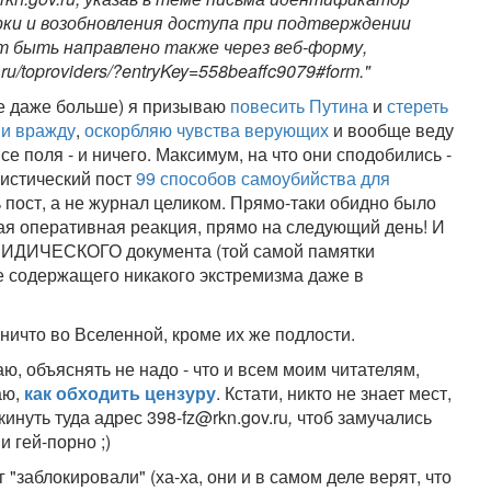
ерки и возобновления доступа при подтверждении
т быть направлено также через веб-форму,
.ru/toproviders/?entryKey=558beaffc9079#form."
ле даже больше) я призываю
повесить Путина
и
стереть
 и вражду
,
оскорбляю чувства верующих
и вообще веду
 поля - и ничего. Максимум, на что они сподобились -
истический пост
99 способов самоубийства для
шь пост, а не журнал целиком. Прямо-таки обидно было
акая оперативная реакция, прямо на следующий день! И
ЮРИДИЧЕСКОГО документа (той самой памятки
е содержащего никакого экстремизма даже в
 ничто во Вселенной, кроме их же подлости.
ю, объяснять не надо - что и всем моим читателям,
аю,
как обходить цензуру
. Кстати, никто не знает мест,
инуть туда адрес
398-fz@rkn.gov.ru
,
чтоб замучались
 гей-порно ;)
 "заблокировали" (ха-ха, они и в самом деле верят, что