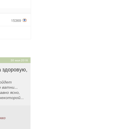
15369
30 мая 2016
а здоровую,
пойдет
о ватни...
авно ясно,
некоторой...
нко