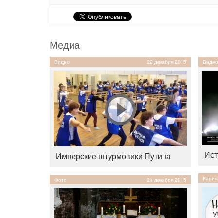
Медиа
Видео
22 декабря 2015
Видео
Ист
Имперские штурмовики Путина
Карик
Фото
21 декабря 2015