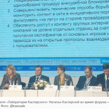
теля «Лаборатории Касперского» Натальи Касперской во время форума «
. Фото: @kassade