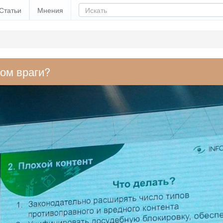
Статьи
Мнения
гом враги?