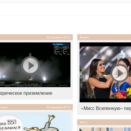
22 декабря 2015
Видео
орическое приземление
«Мисс Вселенную» пе
атура
20 декабря 2015
Фото