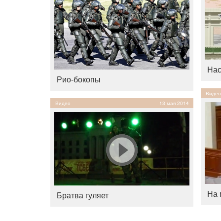
Нас
Рио-бокопы
Видео
Видео
13 мая 2014
На 
Братва гуляет