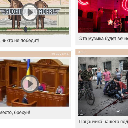
Эта музыка будет вечн
 никто не победит!
Фото
13 мая 2014
место, брехун!
Пацанчика нашего под