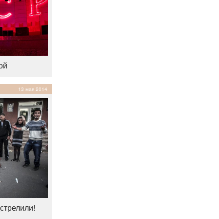
ой
13 мая 2014
стрелили!