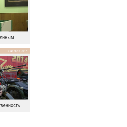
алиным
7 ноября 2014
твенность