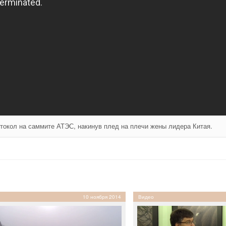
токол на саммите АТЭС, накинув плед на плечи жены лидера Китая.
10 ноября 2014
Видео