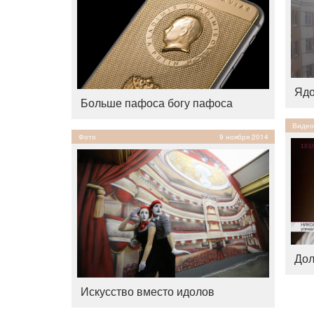
Ядо
Больше пафоса богу пафоса
Видео
Фото
9 ноября 2014
Дол
Искусство вместо идолов