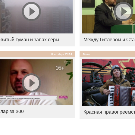
витый туман и запах серы
Между Гитлером и Ст
8 ноября 2014
Фото
лар за 200
Красная правопреемс