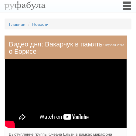
Togg
navi
Главная
Новости
Видео дня: Вакарчук в память
7 апреля 2015
о Борисе
Выступление группы Океана Ельзи в рамках марафона