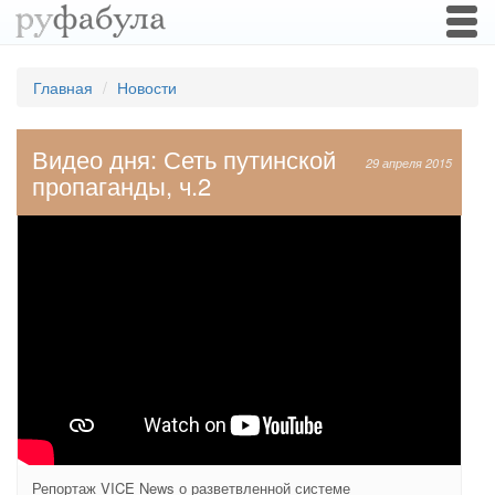
Togg
navi
Главная
Новости
Видео дня: Сеть путинской
29 апреля 2015
пропаганды, ч.2
Репортаж VICE News о разветвленной системе