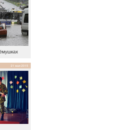
рёмушках
21 мая 2015