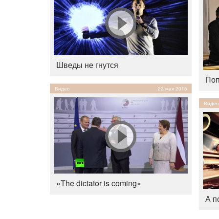
Шведы не гнутся
Поп
Видео
22 мая 2015
Видео
«The dictator is coming»
А п