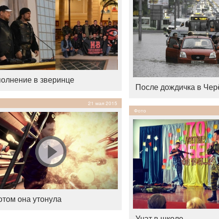
олнение в зверинце
После дождичка в Че
21 мая 2015
Фото
отом она утонула
Учат в школе