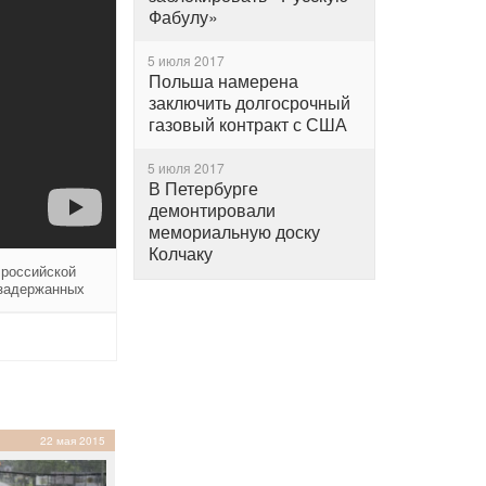
Фабулу»
5 июля 2017
Польша намерена
заключить долгосрочный
газовый контракт с США
5 июля 2017
В Петербурге
демонтировали
мемориальную доску
Колчаку
 российской
 задержанных
22 мая 2015