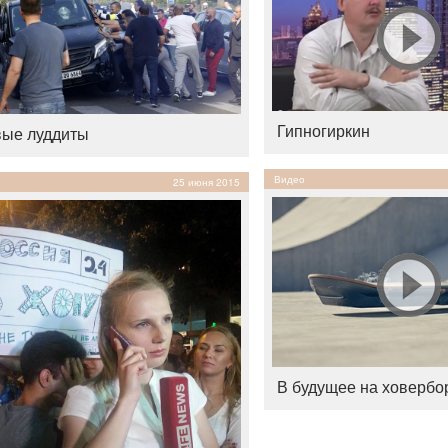
Гипногиркин
ые луддиты
Видео
25 июня 2015
В будущее на ховербо