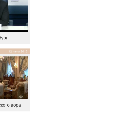
бург
12 июля 2016
ского вора