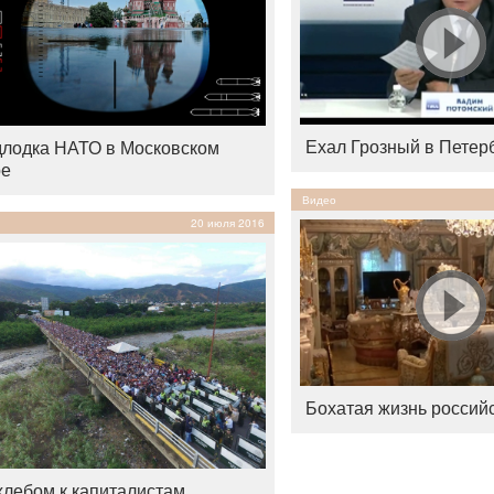
Ехал Грозный в Петер
лодка НАТО в Московском
ре
Видео
20 июля 2016
Бохатая жизнь россий
хлебом к капиталистам