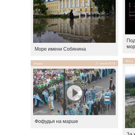
Под
мо
Море имени Собянина
Фото
Видео
21 июля 2016
Фофудья на марше
За 