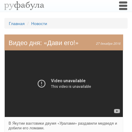
Togg
navi
Главная
Новости
Видео дня: «Дави его!»
27 декабря 2016
В Якутии вахтовики двумя «Уралами» раздавили медведя и
добили его ломами.