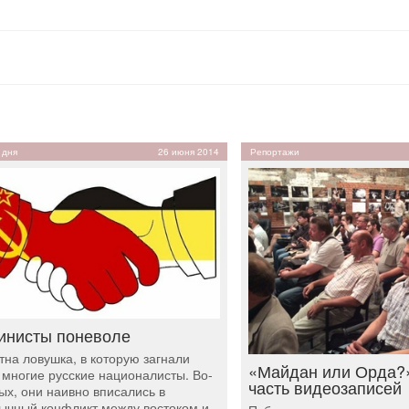
 дня
26 июня 2014
Репортажи
инисты поневоле
тна ловушка, в которую загнали
«Майдан или Орда?
 многие русские националисты. Во-
часть видеозаписей
ых, они наивно вписались в
ычный конфликт между востоком и