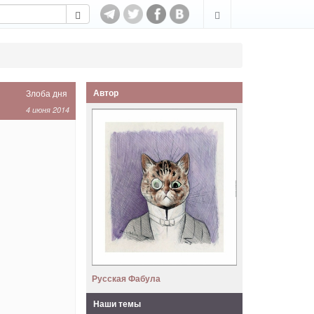
Автор
Злоба дня
4 июня 2014
Русская Фабула
Наши темы