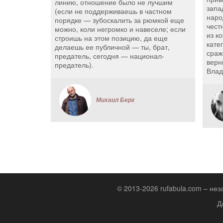
линию, отношение было не лучшим
запа
(если не поддерживаешь в частном
наро
порядке — зубоскалить за рюмкой еще
чест
можно, коли негромко и навеселе; если
из к
строишь на этом позицию, да еще
кате
делаешь ее публичной — ты, брат,
сраж
предатель, сегодня — национал-
верн
предатель).
Влад
Михаил Берг
© 2013-2026 rufabula.com – не
Д