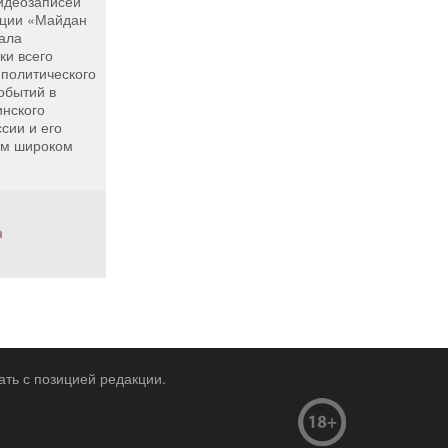
видеозаписей
нции «Майдан
ала
ки всего
-политического
обытий в
инского
ссии и его
ом широком
а
ать с позицией редакции.