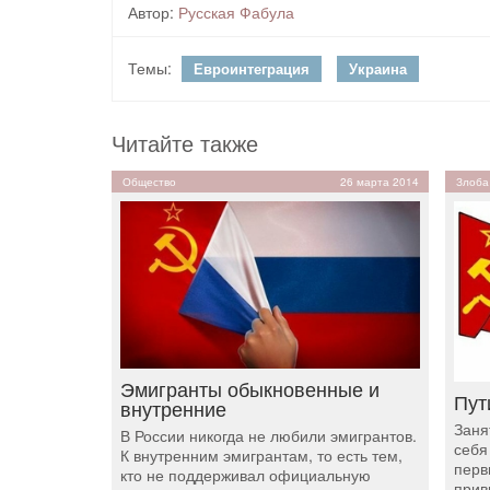
Автор:
Русская Фабула
Темы:
Евроинтеграция
Украина
Читайте также
Общество
26 марта 2014
Злоба
Эмигранты обыкновенные и
Пут
внутренние
Заня
В России никогда не любили эмигрантов.
себя
К внутренним эмигрантам, то есть тем,
перв
кто не поддерживал официальную
прив