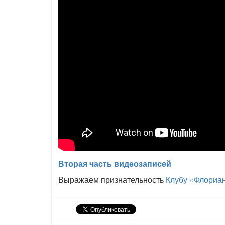
Вторая часть видеозаписей
Выражаем признательность
Клубу «Флориа