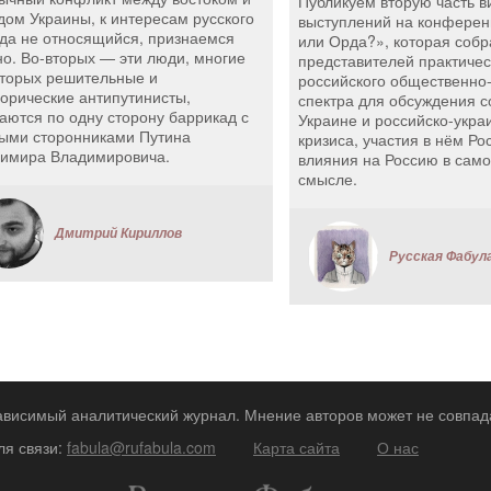
Публикуем вторую часть 
дом Украины, к интересам русского
выступлений на конфере
да не относящийся, признаемся
или Орда?», которая собр
но. Во-вторых — эти люди, многие
представителей практичес
оторых решительные и
российского общественно
горические антипутинисты,
спектра для обсуждения с
аются по одну сторону баррикад с
Украине и российско-укра
ыми сторонниками Путина
кризиса, участия в нём Ро
имира Владимировича.
влияния на Россию в сам
смысле.
Дмитрий Кириллов
Русская Фабул
зависимый аналитический журнал. Мнение авторов может не совпад
ля связи:
fabula@rufabula.com
Карта сайта
О нас