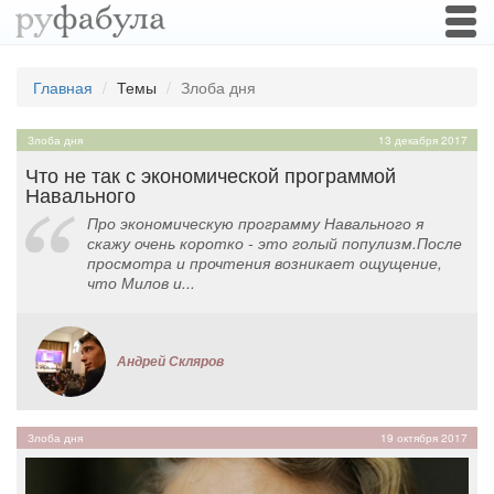
Togg
navi
Главная
Темы
Злоба дня
Злоба дня
13 декабря 2017
Что не так с экономической программой
Навального
Про экономическую программу Навального я
скажу очень коротко - это голый популизм.После
просмотра и прочтения возникает ощущение,
что Милов и...
Андрей Скляров
Злоба дня
19 октября 2017