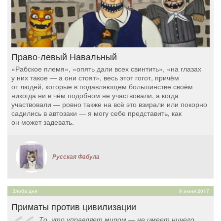
Право-левый Навальный
«Рабское племя», «опять дали всех свинтить», «на глазах
у них такое — а они стоят», весь этот гогот, причём
от людей, которые в подавляющем большинстве своём
никогда ни в чём подобном не участвовали, а когда
участвовали — ровно также на всё это взирали или покорно
садились в автозаки — я могу себе представить, как
он может задевать.
Русская Фабула
Злоба дня
9 июня 2017
Приматы против цивилизации
То, что управляет миром — не имеет ничего