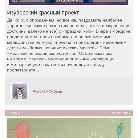
Изуверский красный проект
Да, хочу, с опозданием, но все же, поздравить наиболее
«прогрессивных» леваков (ясное дело, такого поздравления
достойны далеко не все) с «праздничком»! Вчера в Лондоне
представители горячо любимого и опекаемого ими
меньшинства неплохо «почекали привилегии» нескольким
десяткам «белых шовинистических мразей». Семи
«мразям» почекали окончательно. Остальным пока
на время. Надеюсь многонациональные «товарищи»
и «товарки» уже накатили за очередную победу
пролетариата...
Русская Фабула
Злоба дня
22 мая 2017