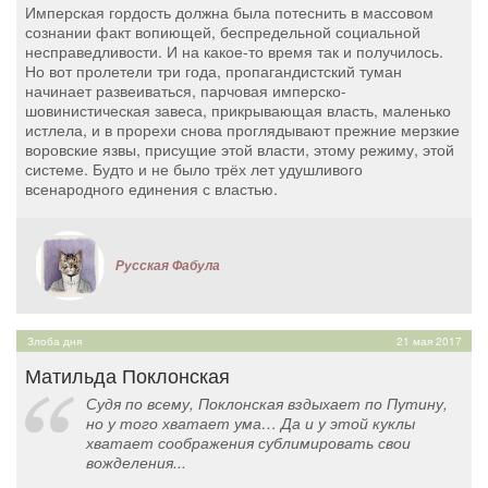
Имперская гордость должна была потеснить в массовом
сознании факт вопиющей, беспредельной социальной
несправедливости. И на какое-то время так и получилось.
Но вот пролетели три года, пропагандистский туман
начинает развеиваться, парчовая имперско-
шовинистическая завеса, прикрывающая власть, маленько
истлела, и в прорехи снова проглядывают прежние мерзкие
воровские язвы, присущие этой власти, этому режиму, этой
системе. Будто и не было трёх лет удушливого
всенародного единения с властью.
Русская Фабула
Злоба дня
21 мая 2017
Матильда Поклонская
Судя по всему, Поклонская вздыхает по Путину,
но у того хватает ума… Да и у этой куклы
хватает соображения сублимировать свои
вожделения...