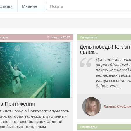
Статьи
Мнения
атура
31 августа 2017
Литература
День победы! Как он
далек...
День победы отм
странаСлавный п
почти как новый 
ветеранах забыв
улицы выводит н
дедов, что...
а Притяжения
Кирилл Скобли
ть лет назад в Новгороде случилась
рия, которая заслужила публичный
нанс в гораздо большей степени,
все бытовые теледрамы
Литература