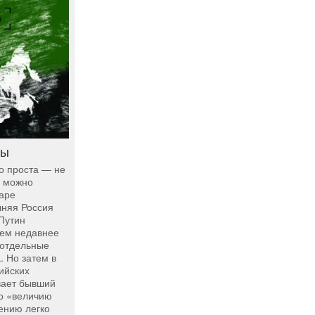
бы
о проста — не
е можно
паре
шняя Россия
Путин
сем недавнее
 отдельные
. Но затем в
ийских
вает бывший
по «величию
ению легко