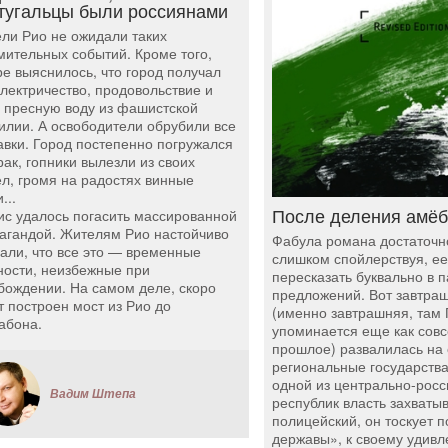
тугальцы были россиянами
ли Рио не ожидали таких
мительных событий. Кроме того,
ре выяснилось, что город получал
электричество, продовольствие и
 пресную воду из фашистской
илии. А освободители обрубили все
авки. Город постепенно погружался
рак, гопники вылезли из своих
л, громя на радостях винные
...
После деления амё
ис удалось погасить массированной
агандой. Жителям Рио настойчиво
Фабула романа достаточн
али, что все это — временные
слишком спойлерствуя, е
ности, неизбежные при
пересказать буквально в 
бождении. На самом деле, скоро
предложений. Вот завтра
т построен мост из Рио до
(именно завтрашняя, там 
абона.
упоминается еще как сов
прошлое) развалилась на
региональные государства
одной из центрально-росс
Вадим Штепа
республик власть захваты
полицейский, он тоскует 
державы», к своему удивл