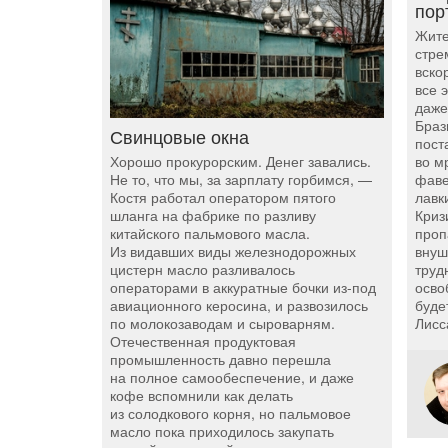
пор
Жите
стре
вско
все 
даже
Браз
Свинцовые окна
пост
во м
Хорошо прокурорским. Денег завались.
фаве
Не то, что мы, за зарплату горбимся, —
лавки
Костя работал оператором пятого
Криз
шланга на фабрике по разливу
проп
китайского пальмового масла.
внуш
Из видавших виды железнодорожных
труд
цистерн масло разливалось
осво
операторами в аккуратные бочки из-под
буде
авиационного керосина, и развозилось
Лисс
по молокозаводам и сыроварням.
Отечественная продуктовая
промышленность давно перешла
на полное самообеспечение, и даже
кофе вспомнили как делать
из солодкового корня, но пальмовое
масло пока приходилось закупать