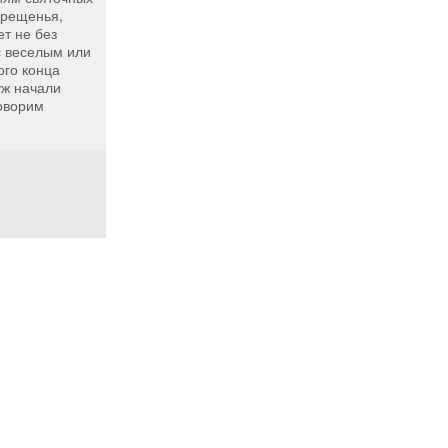
Крещенья,
т не без
 веселым или
ого конца
уж начали
говорим