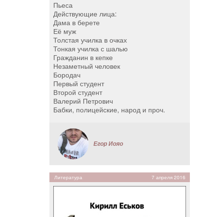
Пьеса
Действующие лица:
Дама в берете
Её муж
Толстая училка в очках
Тонкая училка с шалью
Гражданин в кепке
Незаметный человек
Бородач
Первый студент
Второй студент
Валерий Петрович
Бабки, полицейские, народ и проч.
Егор Иояо
Литература
7 апреля 2016