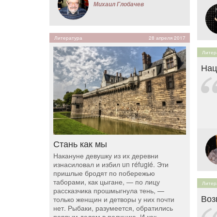
Михаил Глобачев
Литература
28 апреля 2017
Литер
Нац
Стань как мы
Накануне девушку из их деревни
изнасиловал и избил un réfugié. Эти
пришлые бродят по побережью
таборами, как цыгане, — по лицу
Литер
рассказчика прошмыгнула тень, —
Воз
только женщин и детворы у них почти
нет. Рыбаки, разумеется, обратились
первым делом в полицию. И как