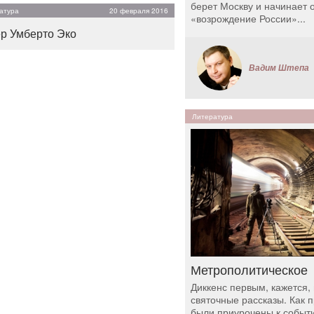
берет Москву и начинает о
атура
20 февраля 2016
«возрождение России»...
р Умберто Эко
Вадим Штепа
Литература
Метрополитическое
Диккенс первым, кажется, 
святочные рассказы. Как 
были приурочены к событ