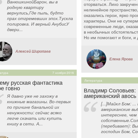
ВанюшкинойБарон, вы в
оторваться. Лихо закруче
родную квартиру
нелинейное пространство,
вернулись,Где пыль, будто
оказались герои, ярко пр
прах отгремевших эпох.Тускла
характеры. Они не супер
полировка. И верный АнубисУ
современные люди, оказ
двери...
в необычных обстоятельст
Но им помогают и боги, и
Алексей Широпаев
Елена Ярова
атура
7 ноября 2016
ему русская фантастика
Литература
ое говно
Владимр Соловьев:
американский авось
Я давно уже не захожу в
книжные магазины. Во-первых
[...]Майкл Бом: ..
по причине банальной их
американские вы
ненужности: сейчас всяко
интереснее, чем 
легче скачать или купить
собственные.Сол
книгу в сети. А...
(перебивает): Вы
господин Бом, Со