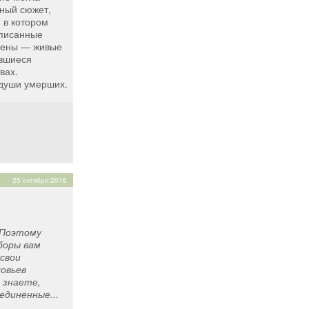
нный сюжет,
 в котором
описанные
мены — живые
авшиеся
вах.
 души умерших.
25 октября 2016
. Поэтому
боры вам
свои
овьев
 знаете,
единенные...