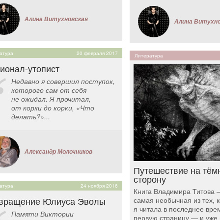
Алина Витухновская
Алина Витухн
атура
20 февраля 2017
Литература
ионал-утопист
Недавно я совершил поступок,
которого сам от себя
не ожидал. Я прочитал,
от корки до корки, «Что
делать?»...
Александр Молочников
Путешествие на тём
сторону
атура
24 ноября 2016
Книга Владимира Титова 
вращение Юлиуса Эволы
самая необычная из тех, 
я читала в последнее вре
Памяти Виктории
первую страницу — и уже 