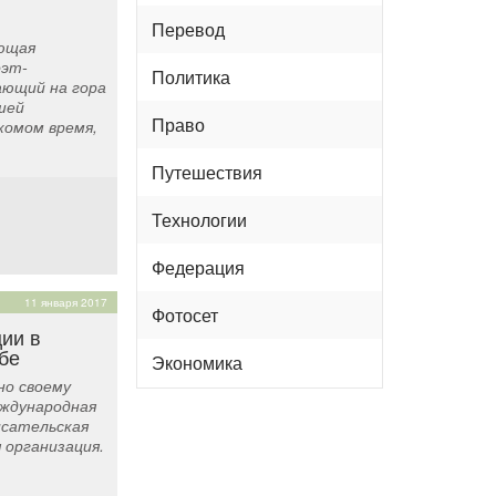
Перевод
яющая
оэт-
Политика
ающий на гора
шей
Право
комом время,
Путешествия
Технологии
Федерация
11 января 2017
Фотосет
ии в
бе
Экономика
но своему
ждународная
сательская
 организация.