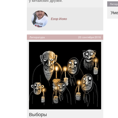
у китайских друзей.
Литер
Уме
Егор Иояо
Литература
20 сентября 2016
Выборы