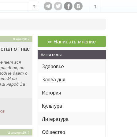
8 мая 2017
Написать мнение
 стал от нас
Наши темы
ечает вся
Здоровье
раздник, он
годНе дает о
атьИ на
Злоба дня
аш народ За
История
Культура
ков
Литература
Общество
2 апреля 2017