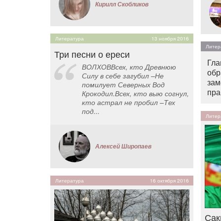
Кирилл Скобликов
Литература
13 ноября 2016
Литер
Три песни о ереси
Гла
ВОЛХОВВсех, кто Древнюю
обр
Силу в себе загубил –Не
зам
помилует Северных Вод
пра
Крокодил.Всех, кто выю согнул,
кто астрал не пробил –Тех
под...
Литер
Алексей Широпаев
Литература
16 октября 2016
Сак