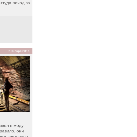
ттуда поход за
6 января 2016
ввел в моду
правило, они
иям святочных