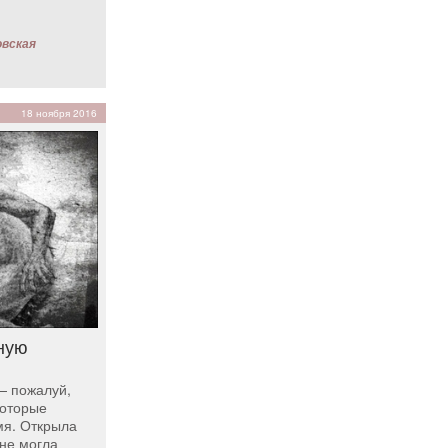
овская
18 ноября 2016
ную
— пожалуй,
которые
мя. Открыла
не могла