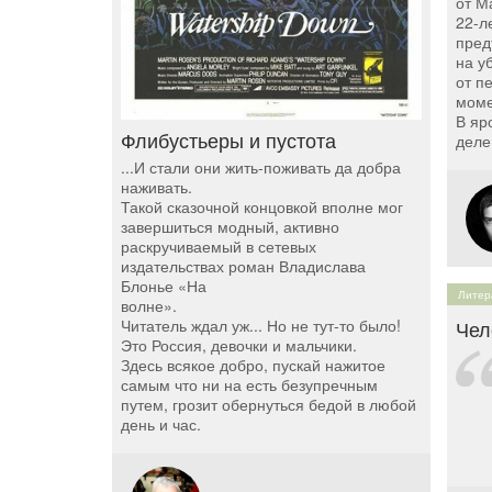
от М
22-л
пред
на у
от п
моме
В яр
Флибустьеры и пустота
деле
...И стали они жить-поживать да добра
наживать.
Такой сказочной концовкой вполне мог
завершиться модный, активно
раскручиваемый в сетевых
издательствах роман Владислава
Блонье «На
Литер
волне».
Чел
Читатель ждал уж... Но не тут-то было!
Это Россия, девочки и мальчики.
Здесь всякое добро, пускай нажитое
самым что ни на есть безупречным
путем, грозит обернуться бедой в любой
день и час.