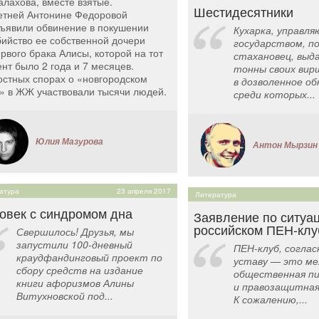
алахова, вместе взятые.
Шестидесятники
етней Антонине Федоровой
ъявили обвинение в покушении
Кухарка, управл
бийство ее собственной дочери
государством, п
ервого брака Алисы, которой на тот
стахановец, выд
нт было 2 года и 7 месяцев.
тонны своих вир
остных спорах о «новгородском
в дозволенное об
» в ЖЖ участвовали тысячи людей.
среди которых...
Юлия Мазурова
Антон Мырзин
атура
23 апреля 2017
Литература
овек с синдромом дна
Заявление по ситуац
российском ПЕН-клу
Свершилось! Друзья, мы
запустили 100-дневный
ПЕН-клуб, соглас
краудфандинговый проект по
уставу — это ме
сбору средств на издание
общественная пи
книги афоризмов Алины
и правозащитная
Витухновской под...
К сожалению,...