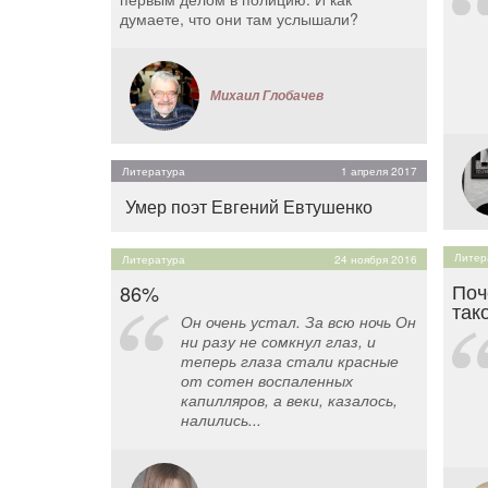
думаете, что они там услышали?
Михаил Глобачев
Литература
1 апреля 2017
Умер поэт Евгений Евтушенко
Литер
Литература
24 ноября 2016
Поч
86%
так
Он очень устал. За всю ночь Он
ни разу не сомкнул глаз, и
теперь глаза стали красные
от сотен воспаленных
капилляров, а веки, казалось,
налились...