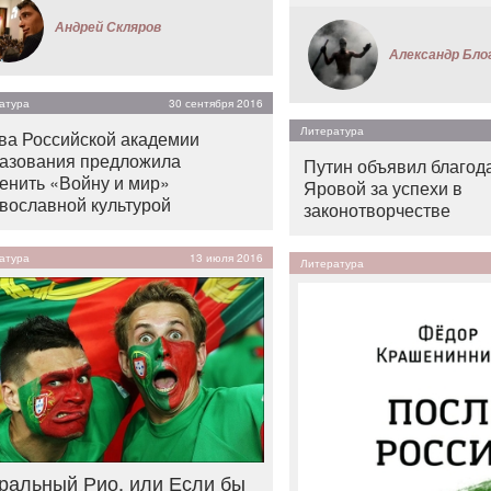
Андрей Скляров
Александр Бло
атура
30 сентября 2016
Литература
ва Российской академии
азования предложила
Путин объявил благод
енить «Войну и мир»
Яровой за успехи в
вославной культурой
законотворчестве
атура
13 июля 2016
Литература
ральный Рио, или Если бы