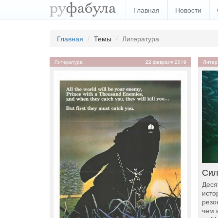
Главная
Новости
Главная
Темы
Литература
Литература
22 февраля 2019
Литер
Сил
Деся
исто
резо
чем 