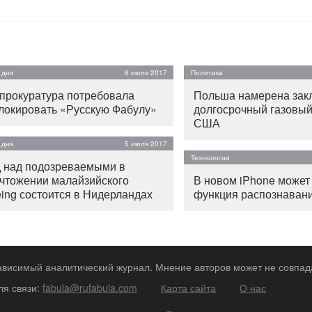
 дня
6 июля 2017
Политика
прокуратура потребовала
Польша намерена зак
локировать «Русскую Фабулу»
долгосрочный газовый
США
 дня
5 июля 2017
Технологии
 над подозреваемыми в
чтожении малайзийского
В новом iPhone может
ing состоится в Нидерландах
функция распознаван
зависимый аналитический журнал. Мнение авторов может не совпад
ля связи:
fabula@rufabula.com
Карта сайта
О нас