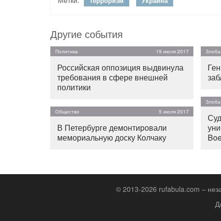
Метки:
Терроризм
Украина
Другие события
Политика
19 июля 2017
Злоба
Российская оппозиция выдвинула
Ген
требования в сфере внешней
заб
политики
Злоба
Общество
5 июля 2017
Суд
В Петербурге демонтировали
уни
мемориальную доску Колчаку
Boe
© 2013-2026 rufabula.com – не
Д