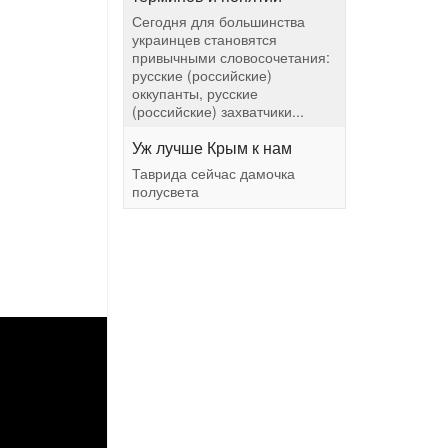
Сегодня для большинства
украинцев становятся
привычными словосочетания:
русские (российские)
оккупанты, русские
(российские) захватчики...
Уж лучше Крым к нам
Таврида сейчас дамочка
полусвета