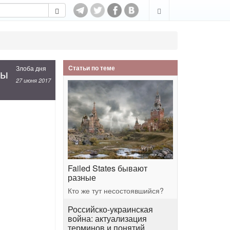
Статьи по теме
Злоба дня
ны
27 июня 2017
Failed States бывают
разные
Кто же тут несостоявшийся?
Российско-украинская
война: актуализация
терминов и понятий