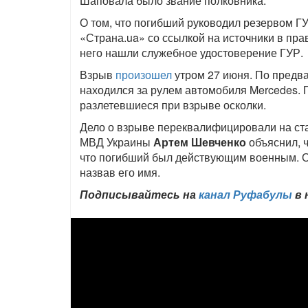
Шаповала было звание полковника.
О том, что погибший руководил резервом 
«Страна.ua» со ссылкой на источники в пр
него нашли служебное удостоверение ГУР.
Взрыв
произошел
утром 27 июня. По предв
находился за рулем автомобиля Mercedes. 
разлетевшиеся при взрыве осколки.
Дело о взрыве переквалифицировали на ста
МВД Украины
Артем Шевченко
объяснил, ч
что погибший был действующим военным. Он
назвав его имя.
Подписывайтесь на
канал Руфабулы
в 