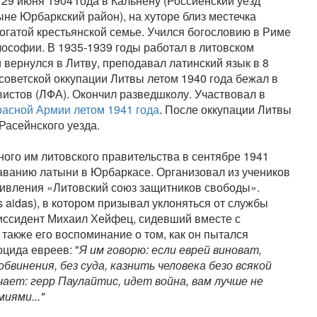
я 29 июня 1904 года в Кальнену (Россиенский уезд
не Юрбаркский район), на хуторе близ местечка
огатой крестьянской семье. Учился богословию в Риме
лософии. В 1935-1939 годы работал в литовском
вернулся в Литву, преподавал латинский язык в 8
советской оккупации Литвы летом 1940 года бежал в
вистов (ЛФА). Окончил разведшколу. Участвовал в
расной Армии летом 1941 года
. После оккупации Литвы
асейнского уезда.
ого им литовского правительства в сентябре 1941
даванию латыни в Юрбаркасе. Организовал из учеников
тивления «Литовский союз защитников свободы».
 aidas), в котором призывал уклоняться от службы
иссидент Михаил Хейфец, сидевший вместе с
 также его воспоминание о том, как он пытался
оцида евреев: "
Я им говорю: если еврей виноват,
обвинения, без суда, казнить человека безо всякой
ает: герр Паулайтис, идет война, вам лучше не
иями..."