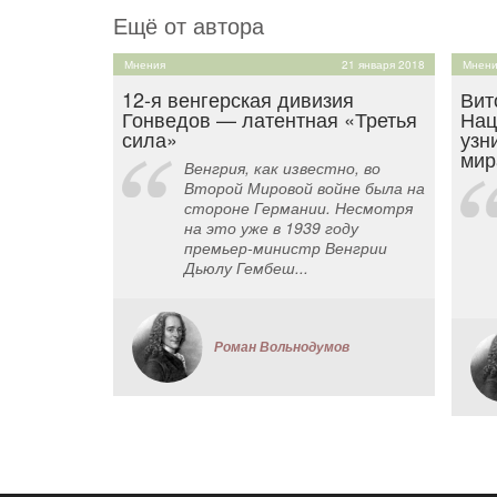
Ещё от автора
Мнения
21 января 2018
Мнени
12-я венгерская дивизия
Вит
Гонведов — латентная «Третья
Нац
сила»
узн
мир
Венгрия, как известно, во
Второй Мировой войне была на
стороне Германии. Несмотря
на это уже в 1939 году
премьер-министр Венгрии
Дьюлу Гембеш...
Роман Вольнодумов