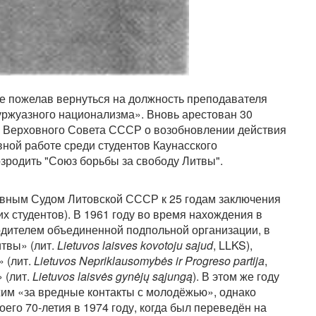
не пожелав вернуться на должность преподавателя
уржуазного национализма». Вновь арестован 30
а Верховного Совета СССР о возобновлении действия
вной работе среди студентов Каунасского
озродить "Союз борьбы за свободу Литвы".
овным Судом Литовской СССР к 25 годам заключения
их студентов). В 1961 году во время нахождения в
одителем объединенной подпольной организации, в
твы» (лит.
Lietuvos laisves kovotoju sajud
, LLKS),
 (лит.
Lietuvos Nepriklausomybės ir Progreso partija
,
 (лит.
Lietuvos laisvės gynėjų sąjungą
). В этом же году
им «за вредные контакты с молодёжью», однако
его 70-летия в 1974 году, когда был переведён на