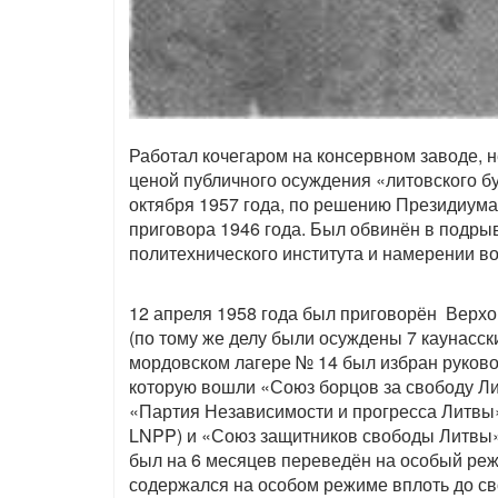
Работал кочегаром на консервном заводе, 
ценой публичного осуждения «литовского б
октября 1957 года, по решению Президиум
приговора 1946 года. Был обвинён в подры
политехнического института и намерении в
12 апреля 1958 года был приговорён Верх
(по тому же делу были осуждены 7 каунасск
мордовском лагере № 14 был избран руков
которую вошли «Союз борцов за свободу Ли
«Партия Независимости и прогресса Литвы»
LNPP) и «Союз защитников свободы Литвы»
был на 6 месяцев переведён на особый реж
содержался на особом режиме вплоть до сво