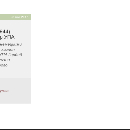
23 мая 2017
944).
р УПА
 немецкими
 казнен
УПА Гордей
жизни
того
думов