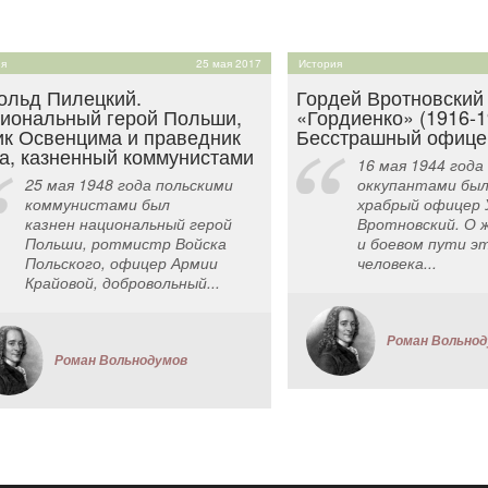
я
25 мая 2017
История
ольд Пилецкий.
Гордей Вротновский
иональный герой Польши,
«Гордиенко» (1916-1
ик Освенцима и праведник
Бесстрашный офице
а, казненный коммунистами
16 мая 1944 года
25 мая 1948 года польскими
оккупантами был
коммунистами был
храбрый офицер 
казнен национальный герой
Вротновский. О 
Польши, ротмистр Войска
и боевом пути э
Польского, офицер Армии
человека...
Крайовой, добровольный...
Роман Вольно
Роман Вольнодумов