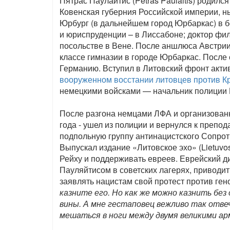
Пятрас Паулайтис (Petras Paulaitis) родилс
Ковенская губерния Российской империи, ны
Юрбург (в дальнейшем город Юрбаркас) в б
и юриспруденции – в Лиссабоне; доктор фи
посольстве в Вене. После аншлюса Австрии 
классе гимназии в городе Юрбаркас. После 
Германию. Вступил в Литовский фронт акти
вооруженном восстании литовцев против К
немецкими войсками — начальник полиции Р
После разгона немцами ЛФА и организованн
года - ушел из полиции и вернулся к препо
подпольную группу антинацистского Сопро
Выпускал издание «Литовское эхо» (Lietuvos
Рейху и поддерживать евреев. Еврейский д
Пауляйтисом в советских лагерях, приводит
заявлять нацистам свой протест против ген
казните его. Но как же можно казнить без 
вины. А мне гестаповец вежливо так отвеч
мешаться в ноги между двумя великими арм