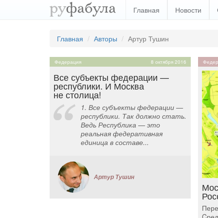
Главная
Новости
Главная
Авторы
Артур Тушин
Федерация
8 октября 2016
Федер
Все субъекты федерации —
республики. И Москва
не столица!
1. Все субъекты федерации —
республики. Так должно стать.
Ведь Республика — это
реальная федеративная
единица в составе...
Артур Тушин
Мос
Рос
Пере
Cред