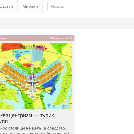
Статьи
Мнения
ация
29 января 2016
квацентризм — тупик
сии
нос столицы не цель, а средство.
ство по активации преобразований.