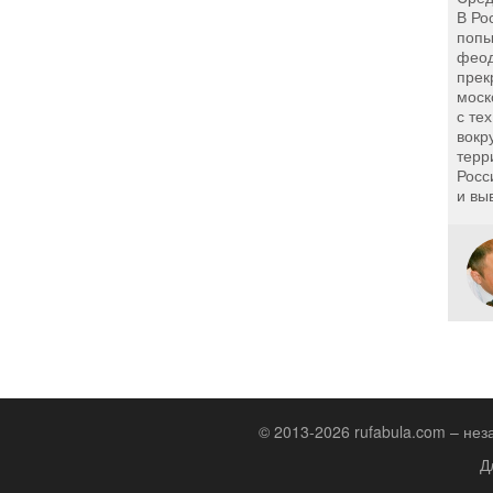
В Ро
попы
феод
прек
моск
с те
вокр
терр
Росс
и вы
© 2013-2026 rufabula.com – не
Д