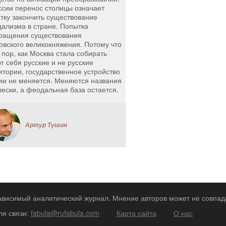
ссии перенос столицы означает
тку закончить существование
ализма в стране. Попытка
ращения существования
овского великокняжения. Потому что
х пор, как Москва стала собирать
уг себя русские и не русские
итории, государственное устройство
ии не меняется. Меняются названия
вески, а феодальная база остается.
Артур Тушин
зависимый аналитический журнал. Мнение авторов может не совпад
ля связи:
fabula@rufabula.com
Карта сайта
О нас