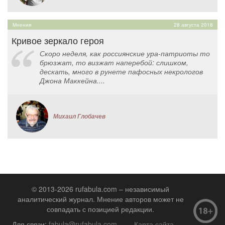
Мнения
28 августа 2018
Кривое зеркало героя
Скоро неделя, как россиянские ура-патриоты то
брюзжат, то визжат наперебой: слишком,
дескать, много в рунете пафосных некрологов
Джона Маккейна....
Михаил Глобачев
© 2013-2026 rufabula.com – независимый
аналитический журнал. Мнение авторов может не
совпадать с позицией редакции.
Для связи:
fabula@rufabula.com
Карта сайта