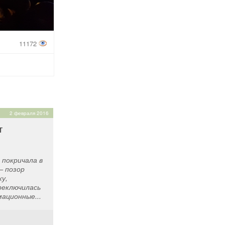
11172
2 февраля 2016
т
покричала в
— позор
ку,
реключилась
ационные...