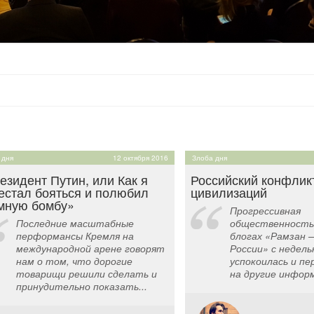
 дня
12 октября 2016
Злоба дня
езидент Путин, или Как я
Российский конфлик
естал бояться и полюбил
цивилизаций
мную бомбу»
Прогрессивная
Последние масштабные
общественность 
перформансы Кремля на
блогах «Рамзан 
международной арене говорят
России» с недель
нам о том, что дорогие
успокоилась и пе
товарищи решили сделать и
на другие информ
принудительно показать...