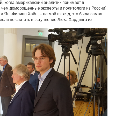
ай, когда американский аналитик понимает в
, чем доморощенные эксперты и политологи из России
),
 Ян -Филипп Хайн, – на мой взгляд, это была самая
если не считать выступление Люка Хардинга из