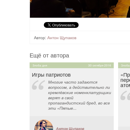
Автор:
Антон Щупаков
Ещё от автора
Злоба дня
30 октября 2016
Злоба
Игры патриотов
«Пр
пер
Многие часто задаются
ато
вопросом, а действительно ли
кремлёвские номенклатурщики
верят в свой
пропагандистский бред, во все
эти «Пятые...
Антон Щупаков