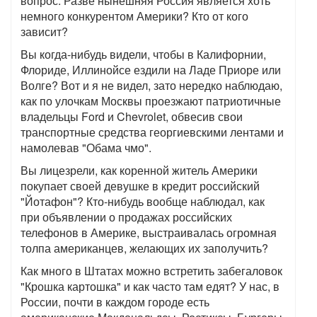
вопрос: Разве нынешняя Россия является хоть
немного конкурентом Америки? Кто от кого
зависит?
Вы когда-нибудь видели, чтобы в Калифорнии,
Флориде, Иллинойсе ездили на Ладе Приоре или
Волге? Вот и я не видел, зато нередко наблюдаю,
как по улочкам Москвы проезжают патриотичные
владельцы Ford и Chevrolet, обвесив свои
транспортные средства георгиевскими лентами и
намолевав "Обама чмо".
Вы лицезрели, как коренной житель Америки
покупает своей девушке в кредит российский
"Йотафон"? Кто-нибудь вообще наблюдал, как
при объявлении о продажах российских
телефонов в Америке, выстраивалась огромная
толпа американцев, желающих их заполучить?
Как много в Штатах можно встретить забегаловок
"Крошка картошка" и как часто там едят? У нас, в
России, почти в каждом городе есть