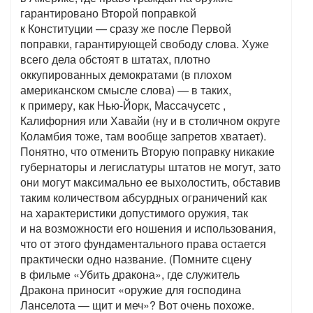
гарантировано Второй поправкой
к Конституции — сразу же после Первой
поправки, гарантирующей свободу слова. Хуже
всего дела обстоят в штатах, плотно
оккупированных демократами (в плохом
американском смысле слова) — в таких,
к примеру, как Нью-Йорк, Массачусетс ,
Калифорния или Хавайи (ну и в столичном округе
Коламбия тоже, там вообще запретов хватает).
Понятно, что отменить Вторую поправку никакие
губернаторы и легислатуры штатов не могут, зато
они могут максимально ее выхолостить, обставив
таким количеством абсурдных ограничений как
на характеристики допустимого оружия, так
и на возможности его ношения и использования,
что от этого фундаментального права остается
практически одно название. (Помните сцену
в фильме «Убить дракона», где служитель
Дракона приносит «оружие для господина
Ланселота — щит и меч»? Вот очень похоже.