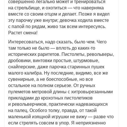
совершенно легально может и тренироваться
на стрельбище, и охотиться — что наверняка
вместе со своим отцом и делает. Позже я видел
эту парочку уже внутри; девочка ходила вместе
с папой по рядам, живо так всем интересуясь.
Растет смена!
Интересоваться, надо сказать, было чем. Чего
там только не было — вплоть до каких-то
исторических раритетов. Пистолеты, револьверы,
дробовики, винтовки простые, штурмовые,
снайперские, даже парочка старинных пушек
малого калибра. Ну последние, видимо, все же
сувенирные, а не боеспособные, но все
остальное на полном серьезе. От ручных
пулеметов метровой длины с хитровырезанными
прикладами до крохотных пистолетиков
и револьверчиков, практически надевающихся
на палец. Особого толку, правда, от такой
маленькой изящной игрушки не вижу — разве что
если стрелять совсем в упор. Я неприязненно