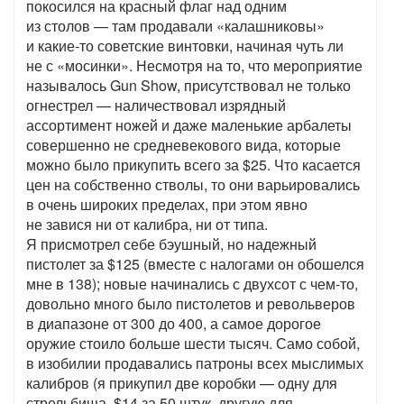
покосился на красный флаг над одним
из столов — там продавали «калашниковы»
и какие-то советские винтовки, начиная чуть ли
не с «мосинки». Несмотря на то, что мероприятие
называлось Gun Show, присутствовал не только
огнестрел — наличествовал изрядный
ассортимент ножей и даже маленькие арбалеты
совершенно не средневекового вида, которые
можно было прикупить всего за $25. Что касается
цен на собственно стволы, то они варьировались
в очень широких пределах, при этом явно
не завися ни от калибра, ни от типа.
Я присмотрел себе бэушный, но надежный
пистолет за $125 (вместе с налогами он обошелся
мне в 138); новые начинались с двухсот с чем-то,
довольно много было пистолетов и револьверов
в диапазоне от 300 до 400, а самое дорогое
оружие стоило больше шести тысяч. Само собой,
в изобилии продавались патроны всех мыслимых
калибров (я прикупил две коробки — одну для
стрельбища, $14 за 50 штук, другую для