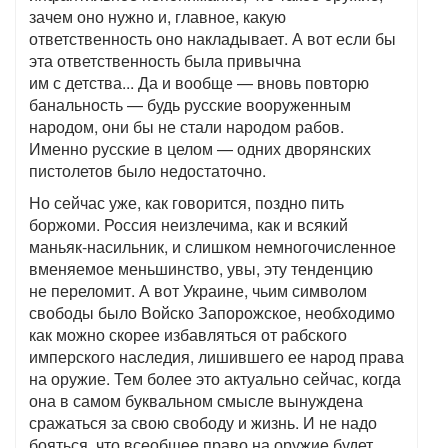
зачем оно нужно и, главное, какую
ответственность оно накладывает. А вот если бы
эта ответственность была привычна
им с детства... Да и вообще — вновь повторю
банальность — будь русские вооруженным
народом, они бы не стали народом рабов.
Именно русские в целом — одних дворянских
пистолетов было недостаточно.
Но сейчас уже, как говорится, поздно пить
боржоми. Россия неизлечима, как и всякий
маньяк-насильник, и слишком немногочисленное
вменяемое меньшинство, увы, эту тенденцию
не переломит. А вот Украине, чьим символом
свободы было Войско Запорожское, необходимо
как можно скорее избавляться от рабского
имперского наследия, лишившего ее народ права
на оружие. Тем более это актуально сейчас, когда
она в самом буквальном смысле вынуждена
сражаться за свою свободу и жизнь. И не надо
бояться, что всеобщее право на оружие будет