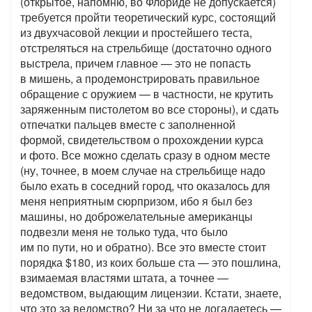
(открытое, напомню, во Флориде не допускается)
требуется пройти теоретический курс, состоящий
из двухчасовой лекции и простейшего теста,
отстреляться на стрельбище (достаточно одного
выстрела, причем главное — это не попасть
в мишень, а продемонстрировать правильное
обращение с оружием — в частности, не крутить
заряженным пистолетом во все стороны), и сдать
отпечатки пальцев вместе с заполненной
формой, свидетельством о прохождении курса
и фото. Все можно сделать сразу в одном месте
(ну, точнее, в моем случае на стрельбище надо
было ехать в соседний город, что оказалось для
меня неприятным сюрпризом, ибо я был без
машины, но доброжелательные американцы
подвезли меня не только туда, что было
им по пути, но и обратно). Все это вместе стоит
порядка $180, из коих больше ста — это пошлина,
взимаемая властями штата, а точнее —
ведомством, выдающим лицензии. Кстати, знаете,
что это за ведомство? Ни за что не догадаетесь —