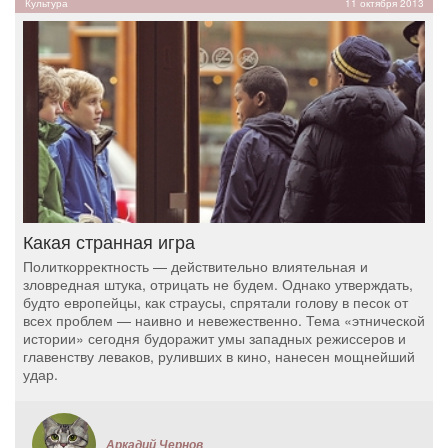
Культура
11 октября 2013
Какая странная игра
Политкорректность — действительно влиятельная и
зловредная штука, отрицать не будем. Однако утверждать,
будто европейцы, как страусы, спрятали голову в песок от
всех проблем — наивно и невежественно. Тема «этнической
истории» сегодня будоражит умы западных режиссеров и
главенству леваков, руливших в кино, нанесен мощнейший
удар.
Аркадий Чернов