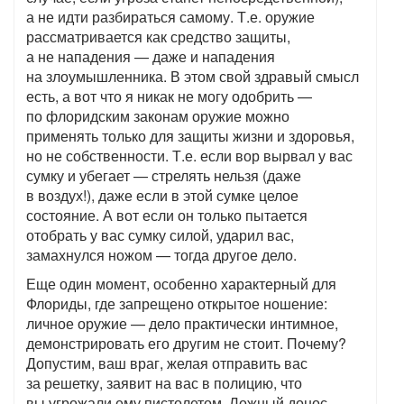
а не идти разбираться самому. Т.е. оружие
рассматривается как средство защиты,
а не нападения — даже и нападения
на злоумышленника. В этом свой здравый смысл
есть, а вот что я никак не могу одобрить —
по флоридским законам оружие можно
применять только для защиты жизни и здоровья,
но не собственности. Т.е. если вор вырвал у вас
сумку и убегает — стрелять нельзя (даже
в воздух!), даже если в этой сумке целое
состояние. А вот если он только пытается
отобрать у вас сумку силой, ударил вас,
замахнулся ножом — тогда другое дело.
Еще один момент, особенно характерный для
Флориды, где запрещено открытое ношение:
личное оружие — дело практически интимное,
демонстрировать его другим не стоит. Почему?
Допустим, ваш враг, желая отправить вас
за решетку, заявит на вас в полицию, что
вы угрожали ему пистолетом. Ложный донос,