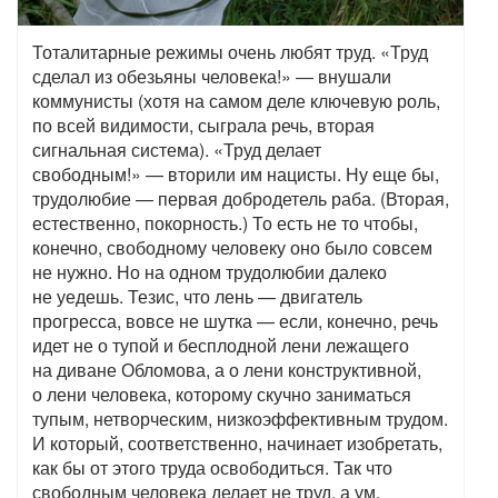
Тоталитарные режимы очень любят труд. «Труд
сделал из обезьяны человека!» — внушали
коммунисты (хотя на самом деле ключевую роль,
по всей видимости, сыграла речь, вторая
сигнальная система). «Труд делает
свободным!» — вторили им нацисты. Ну еще бы,
трудолюбие — первая добродетель раба. (Вторая,
естественно, покорность.) То есть не то чтобы,
конечно, свободному человеку оно было совсем
не нужно. Но на одном трудолюбии далеко
не уедешь. Тезис, что лень — двигатель
прогресса, вовсе не шутка — если, конечно, речь
идет не о тупой и бесплодной лени лежащего
на диване Обломова, а о лени конструктивной,
о лени человека, которому скучно заниматься
тупым, нетворческим, низкоэффективным трудом.
И который, соответственно, начинает изобретать,
как бы от этого труда освободиться. Так что
свободным человека делает не труд, а ум.