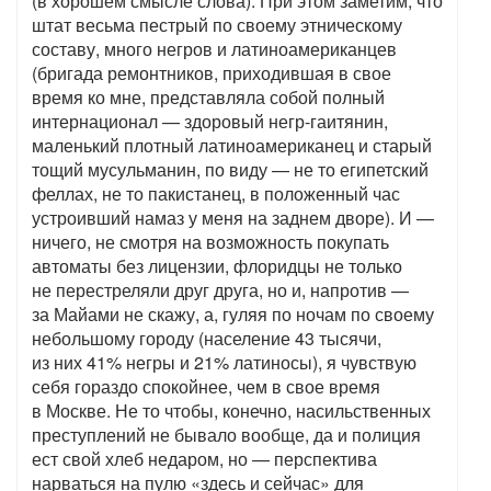
(в хорошем смысле слова). При этом заметим, что
штат весьма пестрый по своему этническому
составу, много негров и латиноамериканцев
(бригада ремонтников, приходившая в свое
время ко мне, представляла собой полный
интернационал — здоровый негр-гаитянин,
маленький плотный латиноамериканец и старый
тощий мусульманин, по виду — не то египетский
феллах, не то пакистанец, в положенный час
устроивший намаз у меня на заднем дворе). И —
ничего, не смотря на возможность покупать
автоматы без лицензии, флоридцы не только
не перестреляли друг друга, но и, напротив —
за Майами не скажу, а, гуляя по ночам по своему
небольшому городу (население 43 тысячи,
из них 41% негры и 21% латиносы), я чувствую
себя гораздо спокойнее, чем в свое время
в Москве. Не то чтобы, конечно, насильственных
преступлений не бывало вообще, да и полиция
ест свой хлеб недаром, но — перспектива
нарваться на пулю «здесь и сейчас» для