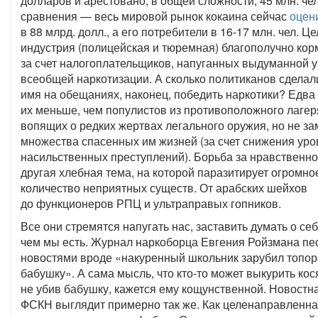
долларов и арестовано, в общей сложности, 45 млн. че
сравнения — весь мировой рынок кокаина сейчас
оцен
в 88 млрд. долл., а его потребители в 16-17 млн. чел. Ц
индустрия (полицейская и тюремная) благополучно кор
за счет налогоплательщиков, напуганных выдуманной у
всеобщей наркотизации. А сколько политиканов сделал
имя на обещаниях, наконец, победить наркотики? Едва
их меньше, чем популистов из противоположного лагер
вопящих о редких жертвах легального оружия, но не з
множества спасенных им жизней (за счет снижения уро
насильственных преступлений). Борьба за нравственн
другая хлебная тема, на которой паразитирует огромно
количество неприятных существ. От арабских шейхов
до функционеров РПЦ и ультраправых гопников.
Все они стремятся напугать нас, заставить думать о себ
чем мы есть. Журнал наркоборца Евгения Ройзмана пе
новостями вроде «накуренный школьник зарубил топо
бабушку». А сама мысль, что кто-то может выкурить кос
не убив бабушку, кажется ему кощунственной. Новостн
ФСКН выглядит примерно так же. Как целенаправленн