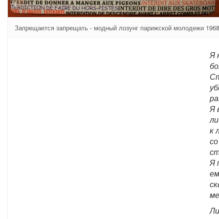
Запрещается запрещать - модный лозунг парижской молодежи 1968
Я 
бо
С
уб
ра
Я 
ли
к 
со
ст
Я 
ем
ск
ме
Л