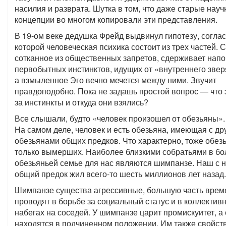
насилия и разврата. Шутка в том, что даже старые нау
концепции во многом копировали эти представления.
В 19-ом веке дедушка Фрейд выдвинул гипотезу, согла
которой человеческая психика состоит из трех частей. С
сотканное из общественных запретов, сдерживает напо
первобытных инстинктов, идущих от «внутреннего звер
а взмыленное Эго вечно мечется между ними. Звучит
правдоподобно. Пока не задашь простой вопрос — что 
за инстинкты и откуда они взялись?
Все слышали, будто «человек произошел от обезьяны».
На самом деле, человек и есть обезьяна, имеющая с др
обезьянами общих предков. Что характерно, тоже обезь
только вымерших. Наиболее близкими собратьями в б
обезьяньей семье для нас являются шимпанзе. Наш с 
общий предок жил всего-то шесть миллионов лет назад.
Шимпанзе существа агрессивные, большую часть врем
проводят в борьбе за социальный статус и в коллектив
набегах на соседей. У шимпанзе царит промискуитет, а
находятся в подчиненном положении. Им также свойст