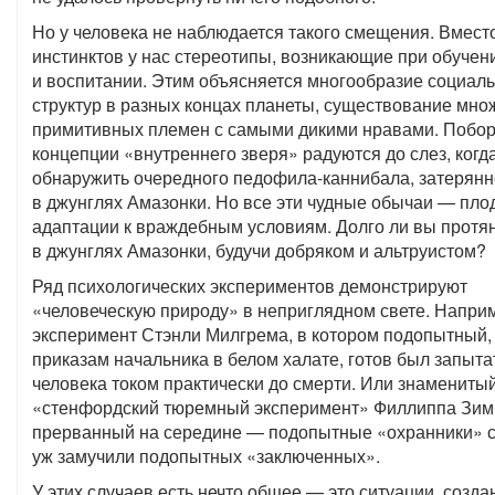
Но у человека не наблюдается такого смещения. Вмест
инстинктов у нас стереотипы, возникающие при обучен
и воспитании. Этим объясняется многообразие социал
структур в разных концах планеты, существование мно
примитивных племен с самыми дикими нравами. Побо
концепции «внутреннего зверя» радуются до слез, когд
обнаружить очередного педофила-каннибала, затерянн
в джунглях Амазонки. Но все эти чудные обычаи — пло
адаптации к враждебным условиям. Долго ли вы протя
в джунглях Амазонки, будучи добряком и альтруистом?
Ряд психологических экспериментов демонстрируют
«человеческую природу» в неприглядном свете. Напри
эксперимент Стэнли Милгрема, в котором подопытный,
приказам начальника в белом халате, готов был запыта
человека током практически до смерти. Или знамениты
«стенфордский тюремный эксперимент» Филлиппа Зим
прерванный на середине — подопытные «охранники» 
уж замучили подопытных «заключенных».
У этих случаев есть нечто общее — это ситуации, созд