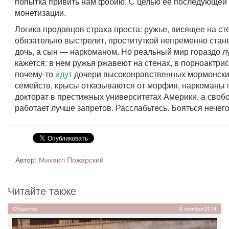
попытка привить нам фобию. С целью ее последующей
монетизации.
Логика продавцов страха проста: ружье, висящее на ст
обязательно выстрелит, проституткой непременно стан
дочь, а сын — наркоманом. Но реальный мир гораздо л
кажется: в нем ружья ржавеют на стенах, в порноактри
почему-то
идут
дочери высоконравственных мормонск
семейств, крысы отказываются от морфия, наркоманы 
докторат в престижных университетах Америки, а своб
работает лучше запретов. Расслабьтесь. Бояться нечего
Автор:
Михаил Пожарский
Читайте также
Общество
8 октября 2014