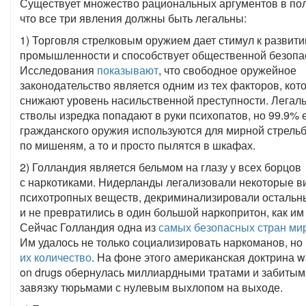
Существует множество рациональных аргументов в поль
что все три явления должны быть легальны:
1) Торговля стрелковым оружием дает стимул к развит
промышленности и способствует общественной безопа
Исследования
показывают
, что свободное оружейное
законодательство является одним из тех факторов, кот
снижают уровень насильственной преступности. Легал
стволы изредка попадают в руки психопатов, но 99.9% 
гражданского оружия используются для мирной стрель
по мишеням, а то и просто пылятся в шкафах.
2) Голландия является бельмом на глазу у всех борцов
с наркотиками. Нидерланды легализовали некоторые в
психотропных веществ, декриминализировали остальны
и не превратились в один большой наркопритон, как им
Сейчас Голландия одна из
самых безопасных стран ми
Им удалось не только социализировать наркоманов, но
их количество
. На фоне этого американская доктрина w
on drugs обернулась миллиардными тратами и забитым
завязку тюрьмами с нулевым выхлопом на выходе.