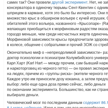
самих так? Они провели
другой эксперимент
. Нет, не з
консерватора в одиночку тюрьмы Сент-Квентин с одни
шприцем в кармане, хотя это было бы интересно. Они 
множество крыс в обширном вольере с кучей игрушек.
обитателей этого вольера, названного «Крысопарк» (Rat
желающих приобщиться к морфиновым радостям оказа
гораздо меньше, чем среди несчастных жертв одиночны
Морфиновой зависимости крысы предпочитали здоров
в колесе, общение с собратьями и прочий ЗОЖ со стре
Окончательно миф о «непреодолимой зависимости» ра
доктор психологии и психиатрии Колумбийского универ
Карл Харт (Karl Hart — между прочим, сам бывший нар
и наркоторговец из черного гетто) — он провел экспери
на людях, причем из «группы риска» (жители черного гет
Каждое утро им приносили дозу кокаина, а затем предл
выбор: либо еще одна доза прямо сейчас, либо деньги
по окончании эксперимента. Большинство, как ни стран
выбирало деньги.
Человеческий мозг по последним данным
содержит 86.1
8.1 млрд. нейронов
. Идея о том, что все многообразие