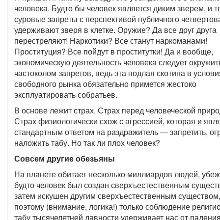
человека. Будто бы человек является диким зверем, и т
суровые запреты с перспективой публичного четвертов
удерживают зверя в клетке. Оружие? Да все друг друга
перестреляют! Наркотики? Все станут наркоманами!
Проституция? Все пойдут в проститутки! Да и вообще,
экономическую деятельность человека следует окружит
частоколом запретов, ведь эта подлая скотина в услови
свободного рынка обязательно примется жестоко
эксплуатировать собратьев.
В основе лежит страх. Страх перед человеческой приро
Страх физиологически схож с агрессией, которая и явл
стандартным ответом на раздражитель — запретить, ог
наложить табу. Но так ли плох человек?
Совсем другие обезьяны
На планете обитает несколько миллиардов людей, убе
будто человек был создан сверхъестественным сущест
затем искушен другим сверхъестественным существом
поэтому (внимание, логика!) только соблюдение религи
табу тысячелетней давности удерживает нас от падения