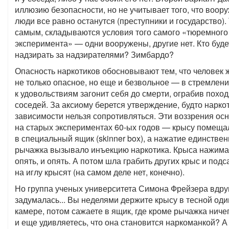
иллюзию безопасности, но не учитывает того, что воо
люди все равно останутся (преступники и государство).
самым, складываются условия того самого «тюремного
эксперимента» — одни вооружены, другие нет. Кто буде
надзирать за надзирателями? Зимбардо?
Опасность наркотиков обосновывают тем, что человек 
не только опасное, но еще и безвольное — в стремлен
к удовольствиям загонит себя до смерти, ограбив похо
соседей. За аксиому берется утверждение, будто нарко
зависимости нельзя сопротивляться. Эти воззрения ос
на старых экспериментах 60-ых годов — крысу помеща
в специальный ящик (skinner box), а нажатие единствен
рычажка вызывало инъекцию наркотика. Крыса нажима
опять, и опять. А потом шла грабить других крыс и под
на иглу крысят (на самом деле нет, конечно).
Но группа ученых университета Симона Фрейзера вдру
задумалась... Вы неделями держите крысу в тесной од
камере, потом сажаете в ящик, где кроме рычажка ничег
и еще удивляетесь, что она становится наркоманкой? А