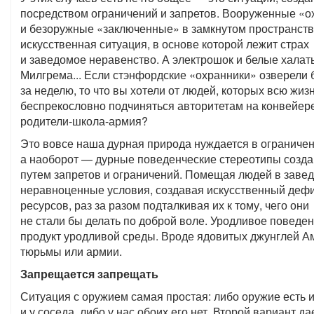
посредством ограничений и запретов. Вооруженные «о
и безоружные «заключенные» в замкнутом пространст
искусственная ситуация, в основе которой лежит страх
и заведомое неравенство. А электрошок и белые халат
Милгрема... Если стэнфордские «охранники» озверели 
за неделю, то что вы хотели от людей, которых всю жиз
беспрекословно подчиняться авторитетам на конвейер
родители-школа-армия?
Это вовсе наша дурная природа нуждается в ограничен
а наоборот — дурные поведенческие стереотипы созд
путем запретов и ограничений. Помещая людей в заве
неравноценные условия, создавая искусственный деф
ресурсов, раз за разом подталкивая их к тому, чего они
не стали бы делать по доброй воле. Уродливое поведе
продукт уродливой среды. Вроде ядовитых джунглей А
тюрьмы или армии.
Запрещается запрещать
Ситуация с оружием самая простая: либо оружие есть и
и у соседа, либо у нас обоих его нет. Второй вариант да