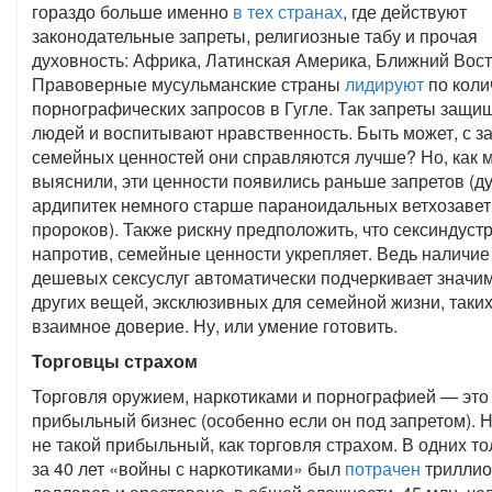
гораздо больше именно
в тех странах
, где действуют
законодательные запреты, религиозные табу и прочая
духовность: Африка, Латинская Америка, Ближний Вост
Правоверные мусульманские страны
лидируют
по коли
порнографических запросов в Гугле. Так запреты защи
людей и воспитывают нравственность. Быть может, с з
семейных ценностей они справляются лучше? Но, как 
выяснили, эти ценности появились раньше запретов (д
ардипитек немного старше параноидальных ветхозаве
пророков). Также рискну предположить, что сексиндустр
напротив, семейные ценности укрепляет. Ведь наличие
дешевых сексуслуг автоматически подчеркивает значи
других вещей, эксклюзивных для семейной жизни, таких
взаимное доверие. Ну, или умение готовить.
Торговцы страхом
Торговля оружием, наркотиками и порнографией — это
прибыльный бизнес (особенно если он под запретом). 
не такой прибыльный, как торговля страхом. В одних т
за 40 лет «войны с наркотиками» был
потрачен
триллио