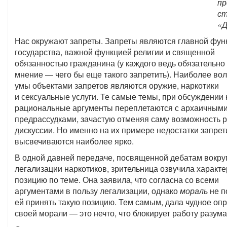
пр
ст
«
Нас окружают запреты. Запреты являются главной фун
государства, важной функцией религии и священной
обязанностью гражданина (у каждого ведь обязательно 
мнение — чего бы еще такого запретить). Наиболее в
умы объектами запретов являются оружие, наркотики
и сексуальные услуги. Те самые темы, при обсуждении
рациональные аргументы переплетаются с архаичным
предрассудками, зачастую отменяя саму возможность 
дискуссии. Но именно на их примере недостатки запрет
высвечиваются наиболее ярко.
В одной давней передаче, посвященной дебатам вокру
легализации наркотиков, зрительница озвучила характ
позицию по теме. Она заявила, что согласна со всеми
аргументами в пользу легализации, однако
мораль
не п
ей принять такую позицию. Тем самым, дала чудное оп
своей морали — это нечто, что блокирует работу разума