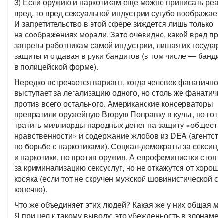
3) Если оружию и наркотикам еще можно приписать ре
вред, то вред сексуальной индустрии сугубо вообража
И запретительство в этой сфере зиждется лишь только
на соображениях морали. Зато очевидно, какой вред п
запреты работникам самой индустрии, лишая их госуда
защиты и отдавая в руки бандитов (в том числе — банд
в полицейской форме).
Нередко встречается вариант, когда человек фанатично
выступает за легализацию одного, но столь же фанати
против всего остального. Американские консерваторы
превратили оружейную Вторую Поправку в культ, но го
тратить миллиарды народных денег на защиту «общес
нравственности» и содержание жлобов из DEA (агентс
по борьбе с наркотиками). Социал-демократы за секси
и наркотики, но против оружия. А еврофеминистки стоя
за криминализацию сексуслуг, но не откажутся от хоро
косяка (если тот не скручен мужской шовинистической 
конечно).
Что же объединяет этих людей? Какая же у них общая
м
Я пришел к такому выводу: это убежденность в злонам