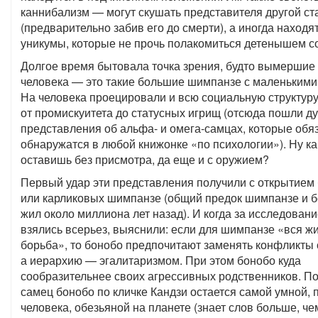
каннибализм — могут скушать представителя другой ст
(предварительно забив его до смерти), а иногда находя
уникумы, которые не прочь полакомиться детенышем с
Долгое время бытовала точка зрения, будто вымершие
человека — это такие большие шимпанзе с маленькими
На человека проецировали и всю социальную структур
от промискуитета до статусных игрищ (отсюда пошли д
представления об альфа- и омега-самцах, которые обя
обнаружатся в любой книжонке «по психологии»). Ну ка
оставишь без присмотра, да еще и с оружием?
Первый удар эти представления получили с открытием
или карликовых шимпанзе (общий предок шимпанзе и 
жил около миллиона лет назад). И когда за исследован
взялись всерьез, выяснили: если для шимпанзе «вся ж
борьба», то бонобо предпочитают заменять конфликты 
а иерархию — эгалитаризмом. При этом бонобо куда
сообразительнее своих агрессивных родственников. По
самец бонобо по кличке Кандзи остается самой умной, 
человека, обезьяной на планете (знает слов больше, ч