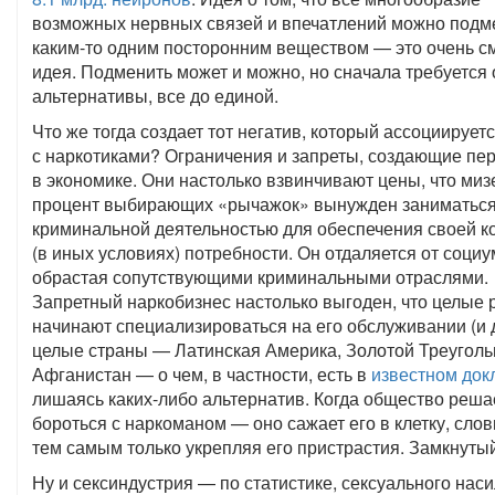
возможных нервных связей и впечатлений можно подм
каким-то одним посторонним веществом — это очень с
идея. Подменить может и можно, но сначала требуется 
альтернативы, все до единой.
Что же тогда создает тот негатив, который ассоциирует
с наркотиками? Ограничения и запреты, создающие пе
в экономике. Они настолько взвинчивают цены, что ми
процент выбирающих «рычажок» вынужден заниматьс
криминальной деятельностью для обеспечения своей к
(в иных условиях) потребности. Он отдаляется от социу
обрастая сопутствующими криминальными отраслями.
Запретный наркобизнес настолько выгоден, что целые
начинают специализироваться на его обслуживании (и
целые страны — Латинская Америка, Золотой Треуголь
Афганистан — о чем, в частности, есть в
известном док
лишаясь каких-либо альтернатив. Когда общество реша
бороться с наркоманом — оно сажает его в клетку, слов
тем самым только укрепляя его пристрастия. Замкнутый
Ну и сексиндустрия — по статистике, сексуального нас