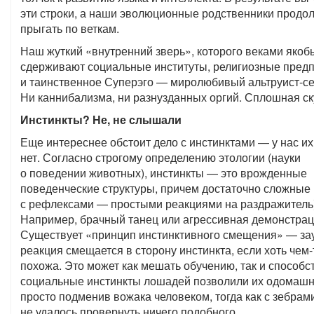
эти строки, а наши эволюционные родственники продо
прыгать по веткам.
Наш жуткий «внутренний зверь», которого веками якоб
сдерживают социальные институты, религиозные пред
и таинственное Суперэго — миролюбивый альтруист-с
Ни каннибализма, ни разнузданных оргий. Сплошная ск
Инстинкты? Не, не слышали
Еще интереснее обстоит дело с инстинктами — у нас их
нет. Согласно строгому определению этологии (науки
о поведении животных), инстинкты — это врожденные
поведенческие структуры, причем достаточно сложные 
с рефлексами — простыми реакциями на раздражитель)
Например, брачный танец или агрессивная демонстрац
Существует «принцип инстинктивного смещения» — за
реакция смещается в сторону инстинкта, если хоть чем-
похожа. Это может как мешать обучению, так и способс
социальные инстинкты лошадей позволили их одомашн
просто подменив вожака человеком, тогда как с зебрам
не удалось провернуть ничего подобного.