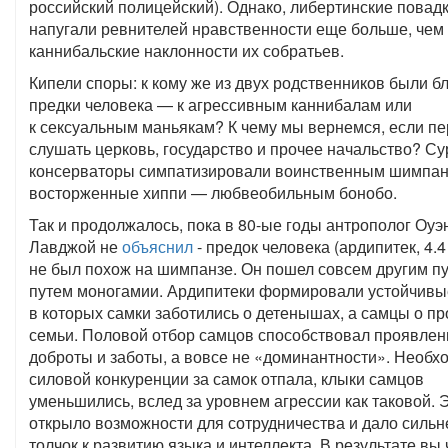
российский полицейский). Однако, либертинские повад
напугали ревнителей нравственности еще больше, чем
каннибальские наклонности их собратьев.
Кипели споры: к кому же из двух родственников были б
предки человека — к агрессивным каннибалам или
к сексуальным маньякам? К чему мы вернемся, если п
слушать церковь, государство и прочее начальство? С
консерваторы симпатизировали воинственным шимпан
восторженные хиппи — любвеобильным бонобо.
Так и продолжалось, пока в 80-ые годы антрополог Оуэ
Лавджой не
объяснил
- предок человека (ардипитек, 4.4
не был похож на шимпанзе. Он пошел совсем другим п
путем моногамии. Ардипитеки формировали устойчивы
в которых самки заботились о детенышах, а самцы о п
семьи. Половой отбор самцов способствовал проявле
доброты и заботы, а вовсе не «доминантности». Необх
силовой конкуренции за самок отпала, клыки самцов
уменьшились, вслед за уровнем агрессии как таковой. 
открыло возможности для сотрудничества и дало силь
толчок к развитию языка и интеллекта. В результате вы 