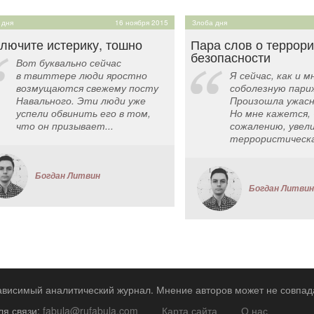
 дня
16 ноября 2015
Злоба дня
лючите истерику, тошно
Пара слов о террори
безопасности
Вот буквально сейчас
в твиттере люди яростно
Я сейчас, как и м
возмущаются свежему посту
соболезную пари
Навального. Эти люди уже
Произошла ужасн
успели обвинить его в том,
Но мне кажется, 
что он призывает...
сожалению, увел
террористическая
Богдан Литвин
Богдан Литвин
зависимый аналитический журнал. Мнение авторов может не совпад
ля связи:
fabula@rufabula.com
Карта сайта
О нас