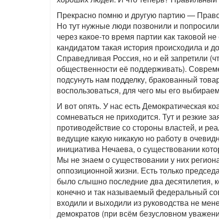
Прекрасно помню и другую партию — Правое
Но тут нужные люди позвонили и попросили 
через какое-то время партии как таковой не
кандидатом такая история происходила и до 
Справедливая Россия, но и ей запретили (ч
общественности её поддерживать). Соврем
подсунуть нам подделку, бракованный това
воспользоваться, для чего мы его выбирае
И вот опять. У нас есть Демократическая к
сомневаться не приходится. Тут и резкие за
противодействие со стороны властей, и ре
ведущие какую никакую но работу в очевид
инициатива Нечаева, о существовании котор
Мы не знаем о существовании у них региона
оппозиционной жизни. Есть только председа
было слышно последние два десятилетия, ко
конечно и так называемый федеральный сове
входили и выходили из руководства не мене
демократов (при всём безусловном уважени