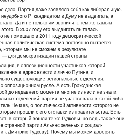
 дело. Партия даже заявляла себя как либеральную.
неудобного Р. кандидатом в Думу не выдвигать, а
 стало. Да и не только им звонили, с тем же самым
этого. В 2007 году его выдвигать пыталась
то не помешало в 2011 году демократической
енная политическая система постоянно пытается
р, которым мы не сможем в результате
м — для демократизации нашей страны.
оалиция, в оппозиционности участников которой
явления в адрес власти и лично Путина, и
ально существующие региональные отделения,
но оппозиционном русле. А есть Гражданская
ой до недавнего момента многие из нас и не знали.
льных отделений, партия не участвовала в какой-либо
тель Нечаев, о политической активности которого не
торые прошли с его отставки из правительства. Есть
т, в который вошли те же Гудковы, но ведь так же они
е странной партии Альянс зелёных и социал-
и к Дмитрию Гудкову). Почему мы можем доверять