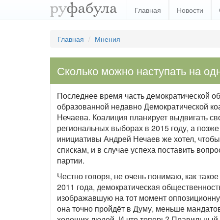
Главная
Новости
Главная
Мнения
Сколько можно наступать на одн
Последнее время часть демократической о
образованной недавно Демократической ко
Нечаева. Коалиция планирует выдвигать с
региональных выборах в 2015 году, а позже
инициативы Андрей Нечаев же хотел, чтобы 
спискам, и в случае успеха поставить вопр
партии.
Честно говоря, не очень понимаю, как так
2011 года, демократическая общественност
изображавшую на тот момент оппозиционную 
она точно пройдёт в Думу, меньше мандатов 
хороших людей. И что теперь? Правильный