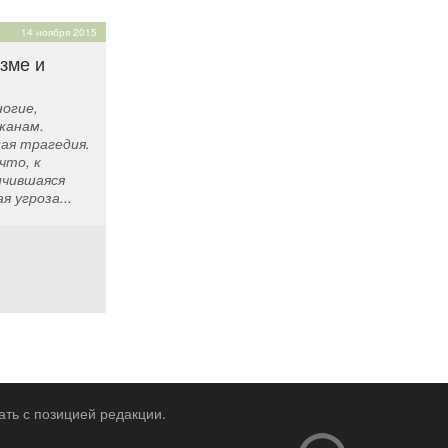
14 ноября 2015
зме и
ногие,
жанам.
ая трагедия.
что, к
ичившаяся
 угроза...
ать с позицией редакции.