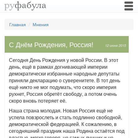
Togg
navi
Главная
Мнения
С Днём Рождения, Россия!
12 июня 2015
Сегодня День Рождения у новой России. В этот
день, ещё в рамках догнивающей империи
демократически избранные народные депутаты
приняли декларацию о суверенитете. В тот день
ещё никто не мог подумать, что скоро империя
рухнет, Россия обретёт свободу, а потом очень
скоро вновь потеряет её.
Наша страна молодая. Новая Россия ещё не
успела повзрослеть и стать подлинно свободной,
демократической федерацией. К сожалению, в
сегодняшний праздник наша Родина остаётся под
властью, мягко говоря, не самых лучших и не