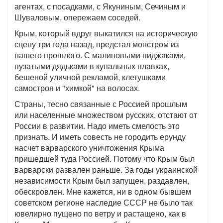
агентах, с посадками, с Якуниным, Сечиным и
Шуваловым, опережаем соседей.
Крым, который вдруг выкатился на историческую
сцену три года назад, предстал монстром из
нашего прошлого. С малиновыми пиджаками,
пузатыми дядьками в купальных плавках,
бешеной уличной рекламой, клетушками
самостроя и "химкой" на волосах.
Страны, тесно связанные с Россией прошлым
или населенные множеством русских, отстают от
России в развитии. Надо иметь смелость это
признать. И иметь совесть не городить ерунду
насчет варварского уничтожения Крыма
пришедшей туда Россией. Потому что Крым был
варварски развален раньше. За годы украинской
независимости Крым был запущен, раздавлен,
обескровлен. Мне кажется, ни в одном бывшем
советском регионе наследие СССР не было так
ювелирно пущено по ветру и растащено, как в