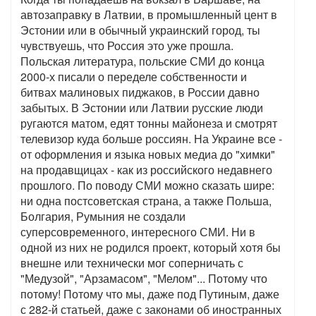
автозаправку в Латвии, в промышленный цент в
Эстонии или в обычный украинский город, ты
чувствуешь, что Россия это уже прошла.
Польская литература, польские СМИ до конца
2000-х писали о переделе собственности и
битвах малиновых пиджаков, в России давно
забытых. В Эстонии или Латвии русские люди
ругаются матом, едят тонны майонеза и смотрят
телевизор куда больше россиян. На Украине все -
от оформления и языка новых медиа до "химки"
на продавщицах - как из российского недавнего
прошлого. По поводу СМИ можно сказать шире:
ни одна постсоветская страна, а также Польша,
Болгария, Румыния не создали
суперсовременного, интересного СМИ. Ни в
одной из них не родился проект, который хотя бы
внешне или технически мог соперничать с
"Медузой", "Арзамасом", "Мелом"... Потому что
потому! Потому что мы, даже под Путиным, даже
с 282-й статьей, даже с законами об иностранных