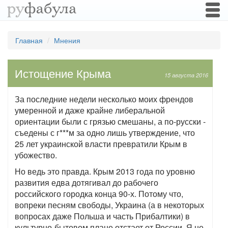
Togg
navi
Главная
Мнения
Истощение Крыма
15 августа 2016
За последние недели несколько моих френдов
умеренной и даже крайне либеральной
ориентации были с грязью смешаны, а по-русски -
съедены с г***м за одно лишь утверждение, что
25 лет украинской власти превратили Крым в
убожество.
Но ведь это правда. Крым 2013 года по уровню
развития едва дотягивал до рабочего
российского городка конца 90-х. Потому что,
вопреки песням свободы, Украина (а в некоторых
вопросах даже Польша и часть Прибалтики) в
культурно-бытовом плане отстает от России. Я не