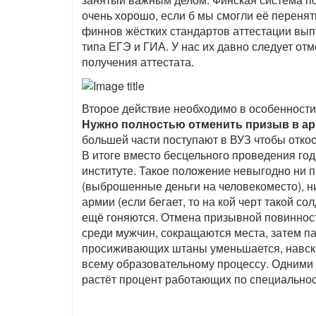
очень хорошо, если б мы смогли её перенят
финнов жёстких стандартов аттестации выпу
типа ЕГЭ и ГИА. У нас их давно следует от
получения аттестата.
Второе действие необходимо в особенности 
Нужно полностью отменить призыв в а
большей части поступают в ВУЗ чтобы откос
В итоге вместо бесцельного проведения год
институте. Такое положение невыгодно ни п
(выброшенные деньги на человекоместо), н
армии (если бегает, то на кой черт такой со
ещё гоняются. Отмена призывной повинност
среди мужчин, сокращаются места, затем па
просиживающих штаны уменьшается, навскидк
всему образовательному процессу. Одними 
растёт процент работающих по специальнос