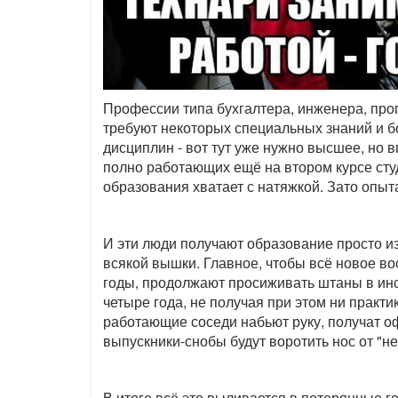
Профессии типа бухгалтера, инженера, про
требуют некоторых специальных знаний и 
дисциплин - вот тут уже нужно высшее, но в
полно работающих ещё на втором курсе студ
образования хватает с натяжкой. Зато опыта
И эти люди получают образование просто из
всякой вышки. Главное, чтобы всё новое во
годы, продолжают просиживать штаны в инс
четыре года, не получая при этом ни практи
работающие соседи набьют руку, получат о
выпускники-снобы будут воротить нос от "
В итоге всё это выливается в потерянные г