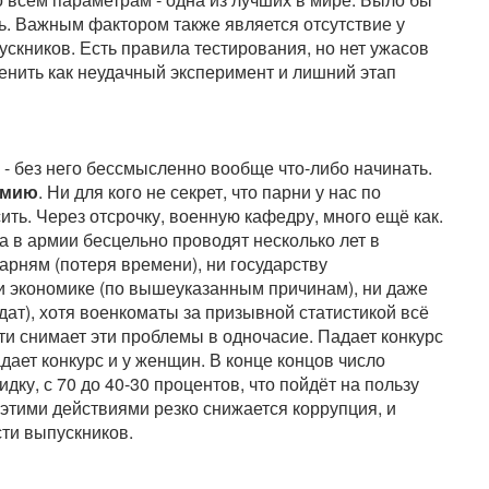
ь. Важным фактором также является отсутствие у
скников. Есть правила тестирования, но нет ужасов
менить как неудачный эксперимент и лишний этап
- без него бессмысленно вообще что-либо начинать.
рмию
. Ни для кого не секрет, что парни у нас по
ить. Через отсрочку, военную кафедру, много ещё как.
а в армии бесцельно проводят несколько лет в
арням (потеря времени), ни государству
и экономике (по вышеуказанным причинам), ни даже
лдат), хотя военкоматы за призывной статистикой всё
и снимает эти проблемы в одночасие. Падает конкурс
дает конкурс и у женщин. В конце концов число
у, с 70 до 40-30 процентов, что пойдёт на пользу
этими действиями резко снижается коррупция, и
ти выпускников.