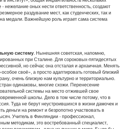
 - нежелание оных нести ответственность, создают
змерное раздувание мест, как студенческих, так и
она медали. Важнейшую роль играет сама система
льную систему
. Нынешняя советская, напомню,
лированных при Сталине. Для сороковых-пятидесятых
ессивной, но сейчас она отсталая и архаичная. Менять
 «особое своё», а просто адаптировать готовый близкий
рану, очень близкую нам культурно и территориально.
стран одинаковы, многие схожи. Перенесение
зовательной системы на место отжившей свое
современной школы. Дело в том числе потому, что в
сия. Туда не берут неустроившихся в жизни дамочек и
ть деньги на ремонт и безропотно участвовать в
ысяч. Учитель в Финляндии - профессионал,
ым методикам, это востребованный специалист,
 всем параметрам - одна из лучших в мире. Было бы