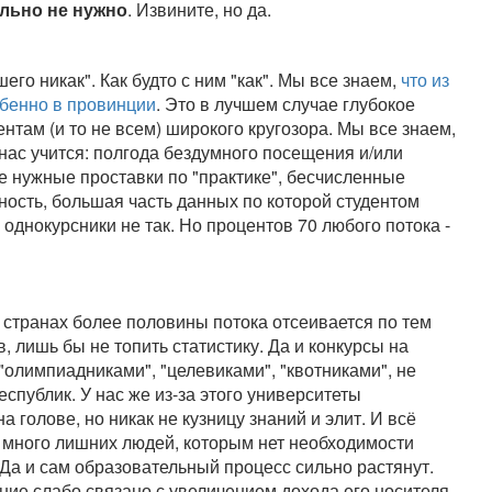
льно не нужно
. Извините, но да.
его никак". Как будто с ним "как". Мы все знаем,
что из
обенно в провинции
. Это в лучшем случае глубокое
нтам (и то не всем) широкого кругозора. Мы все знаем,
нас учится: полгода бездумного посещения и/или
не нужные проставки по "практике", бесчисленные
ьность, большая часть данных по которой студентом
 однокурсники не так. Но процентов 70 любого потока -
странах более половины потока отсеивается по тем
в, лишь бы не топить статистику. Да и конкурсы на
олимпиадниками", "целевиками", "квотниками", не
еспублик. У нас же из-за этого университеты
голове, но никак не кузницу знаний и элит. И всё
т много лишних людей, которым нет необходимости
Да и сам образовательный процесс сильно растянут.
ие слабо связано с увеличением дохода его носителя.