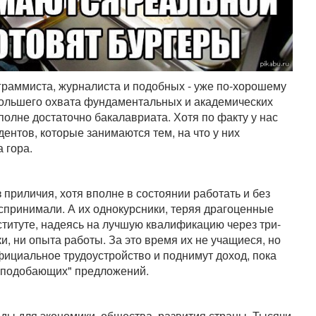
граммиста, журналиста и подобных - уже по-хорошему
большего охвата фундаментальных и академических
полне достаточно бакалавриата. Хотя по факту у нас
ентов, которые занимаются тем, на что у них
 гора.
 приличия, хотя вполне в состоянии работать и без
спринимали. А их однокурсники, теряя драгоценные
титуте, надеясь на лучшую квалификацию через три-
ки, ни опыта работы. За это время их не учащиеся, но
фициальное трудоустройство и поднимут доход, пока
неподобающих" предложений.
оды для экономики, общества, развития страны. Тысячи