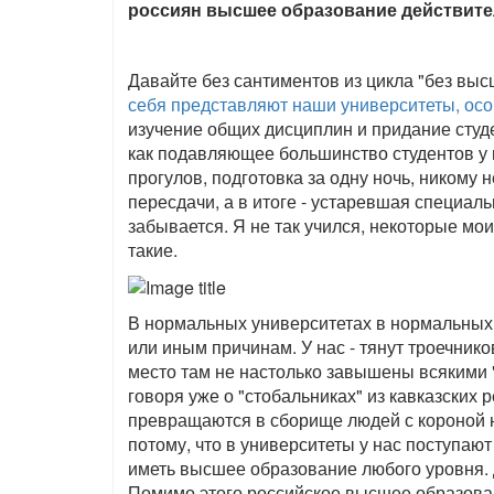
россиян высшее образование действите
Давайте без сантиментов из цикла "без высш
себя представляют наши университеты, ос
изучение общих дисциплин и придание студе
как подавляющее большинство студентов у 
прогулов, подготовка за одну ночь, никому 
пересдачи, а в итоге - устаревшая специал
забывается. Я не так учился, некоторые мои
такие.
В нормальных университетах в нормальных 
или иным причинам. У нас - тянут троечнико
место там не настолько завышены всякими "
говоря уже о "стобальниках" из кавказских р
превращаются в сборище людей с короной на 
потому, что в университеты у нас поступаю
иметь высшее образование любого уровня. 
Помимо этого российское высшее образован