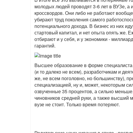
молодых людей проводят 3-6 лет в ВУЗе, а 
кроссвордов. Они либо не работают вообще,
убирают труд поколения самого работоспосо
потенциального дохода. В бизнес из них иду
стартовый капитал, и нет опыта опять же. 
отбирают и у себя, и у экономики - миллиар
гарантий.
Высшее образование в форме специалиста 
(и то далеко не всем), разработчикам и дея
же, не всем поголовно, но большинству), п
специализацией, ну и, может, некоторым си
озвученные 35 процентов, а сильно меньше.
чиновников средней руки, а также высший 
вузе не стоит. Только время потеряют.
Родительские науськивания в стиле «поступ