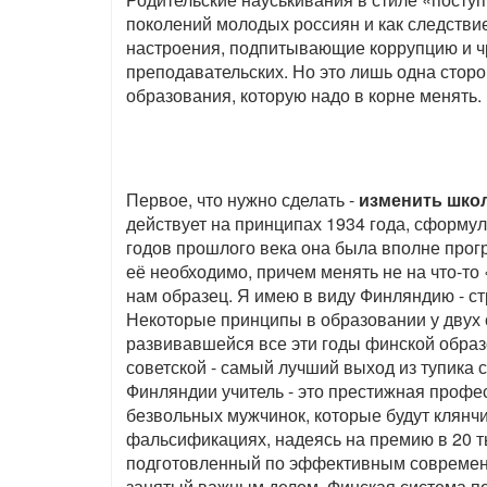
поколений молодых россиян и как следствие
настроения, подпитывающие коррупцию и чре
преподавательских. Но это лишь одна стор
образования, которую надо в корне менять.
Первое, что нужно сделать -
изменить шко
действует на принципах 1934 года, сформу
годов прошлого века она была вполне прогр
её необходимо, причем менять не на что-то
нам образец. Я имею в виду Финляндию - ст
Некоторые принципы в образовании у двух 
развивавшейся все эти годы финской обра
советской - самый лучший выход из тупика 
Финляндии учитель - это престижная профес
безвольных мужчинок, которые будут клянчи
фальсификациях, надеясь на премию в 20 т
подготовленный по эффективным современн
занятый важным делом. Финская система по