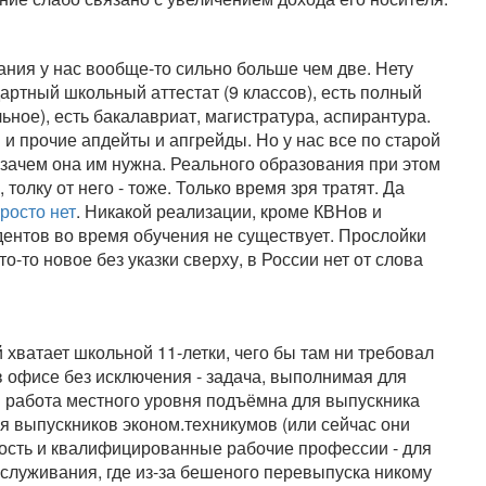
ания у нас вообще-то сильно больше чем две. Нету
дартный школьный аттестат (9 классов), есть полный
ьное), есть бакалавриат, магистратура, аспирантура.
и прочие апдейты и апгрейды. Но у нас все по старой
а зачем она им нужна. Реального образования при этом
 толку от него - тоже. Только время зря тратят. Да
просто нет
. Никакой реализации, кроме КВНов и
ентов во время обучения не существует. Прослойки
о-то новое без указки сверху, в России нет от слова
ватает школьной 11-летки, чего бы там ни требовал
 офисе без исключения - задача, выполнимая для
 работа местного уровня подъёмна для выпускника
ля выпускников эконом.техникумов (или сейчас они
ность и квалифицированные рабочие профессии - для
бслуживания, где из-за бешеного перевыпуска никому