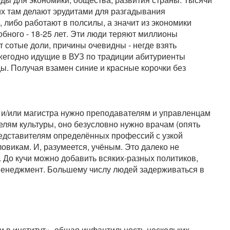
их там делают эрудитами для разгадывания
 либо работают в полсилы, а значит из экономики
бного - 18-25 лет. Эти люди теряют миллионы
т сотые доли, причины очевидны - негде взять
Ежегодно идущие в ВУЗ по традиции абитуриенты
ды. Получая взамен синие и красные корочки без
и/или магистра нужно преподавателям и управленцам
телям культуры, оно безусловно нужно врачам (опять
редставителям определённых профессий с узкой
ловикам. И, разумеется, учёным. Это далеко не
 До кучи можно добавить всяких-разных политиков,
менеджмент. Большему числу людей задерживаться в
и в институт», общая инфантильность нескольких