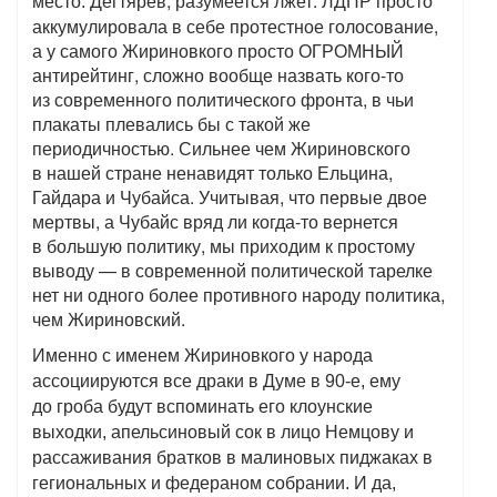
Дегтярёв, разумеется лжет. ЛДПР просто
место.
аккумулировала в себе протестное голосование,
а у самого Жириновкого просто ОГРОМНЫЙ
антирейтинг, сложно вообще назвать кого-то
из современного политического фронта, в чьи
плакаты плевались бы с такой же
периодичностью. Сильнее чем Жириновского
в нашей стране ненавидят только Ельцина,
Гайдара и Чубайса. Учитывая, что первые двое
мертвы, а Чубайс вряд ли когда-то вернется
в большую политику, мы приходим к простому
выводу — в современной политической тарелке
нет ни одного более противного народу политика,
чем Жириновский.
Именно с именем Жириновкого у народа
ассоциируются все драки в Думе в 90-е, ему
до гроба будут вспоминать его клоунские
выходки, апельсиновый сок в лицо Немцову и
рассаживания братков в малиновых пиджаках в
гегиональных и федераном собрании. И да,