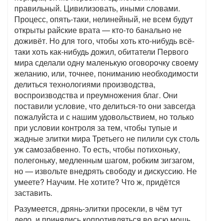
правильный. Цивилизовать, иными словами.
Процесс, опять-таки, нелинейный, не всем будут
открыты райские врата — кто-то банально не
доживёт. Но для того, чтобы хоть кто-нибудь всё-
таки хоть как-нибудь дожил, обитатели Первого
мира сделали одну маленькую оговорочку своему
желанию, или, точнее, пониманию необходимости
делиться технологиями производства,
воспроизводства и преумножения благ. Они
поставили условие, что делиться-то они завсегда
пожалуйста и с нашим удовольствием, но только
при условии контроля за тем, чтобы тупые и
жадные элитки мира Третьего не пилили сук столь
уж самозабвенно. То есть, чтобы потихоньку,
полегоньку, медленным шагом, робким зигзагом,
но — извольте внедрять свободу и дискуссию. Не
умеете? Научим. Не хотите? Что ж, придётся
заставить.
Разумеется, дрянь-элитки просекли, в чём тут
дело, и принялись копротивляться во всю мощь