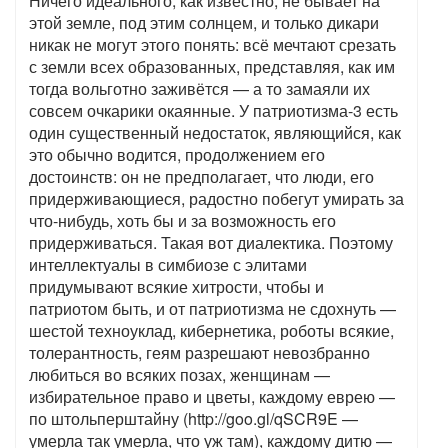
Ничего идеального, как известно, не бывает на
этой земле, под этим солнцем, и только дикари
никак не могут этого понять: всё мечтают срезать
с земли всех образованных, представляя, как им
тогда вольготно заживётся — а то замаяли их
совсем очкарики окаянные. У патриотизма-3 есть
один существенный недостаток, являющийся, как
это обычно водится, продолжением его
достоинств: он не предполагает, что люди, его
придерживающиеся, радостно побегут умирать за
что-нибудь, хоть бы и за возможность его
придерживаться. Такая вот диалектика. Поэтому
интеллектуалы в симбиозе с элитами
придумывают всякие хитрости, чтобы и
патриотом быть, и от патриотизма не сдохнуть —
шестой техноуклад, кибернетика, роботы всякие,
толерантность, геям разрешают невозбранно
любиться во всяких позах, женщинам —
избирательное право и цветы, каждому еврею —
по штольперштайну (http://goo.gl/qSCR9E —
умерла так умерла, что уж там), каждому дитю —