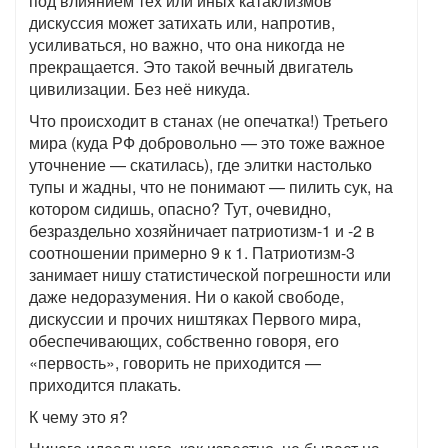
под влиянием тех или иных катаклизмов
дискуссия может затихать или, напротив,
усиливаться, но важно, что она никогда не
прекращается. Это такой вечный двигатель
цивилизации. Без неё никуда.
Что происходит в станах (не опечатка!) Третьего
мира (куда РФ добровольно — это тоже важное
уточнение — скатилась), где элитки настолько
тупы и жадны, что не понимают — пилить сук, на
котором сидишь, опасно? Тут, очевидно,
безраздельно хозяйничает патриотизм-1 и -2 в
соотношении примерно 9 к 1. Патриотизм-3
занимает нишу статистической погрешности или
даже недоразумения. Ни о какой свободе,
дискуссии и прочих ништяках Первого мира,
обеспечивающих, собственно говоря, его
«первость», говорить не приходится —
приходится плакать.
К чему это я?