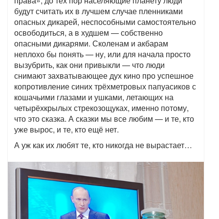
права», до тех пор населяющие планету люди
будут считать их в лучшем случае пленниками
опасных дикарей, неспособными самостоятельно
освободиться, а в худшем — собственно
опасными дикарями. Сколенам и акбарам
неплохо бы понять — ну, или для начала просто
вызубрить, как они привыкли — что люди
снимают захватывающее дух кино про успешное
копротивление синих трёхметровых папуасиков с
кошачьими глазами и ушками, летающих на
четырёхкрылых стрекозощуках, именно потому,
что это сказка. А сказки мы все любим — и те, кто
уже вырос, и те, кто ещё нет.
А уж как их любят те, кто никогда не вырастает…