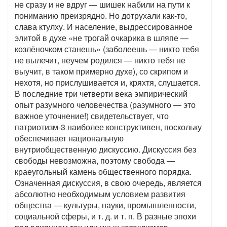
не сразу и не вдруг — шишек набили на пути к
пониманию преизрядно. Но дотрухали как-то,
слава ктулху. И население, выдрессированное
элитой в духе «не трогай очкарика в шляпе —
козлёночком станешь» (заболеешь — никто тебя
не вылечит, неучем родился — никто тебя не
выучит, в таком примерно духе), со скрипом и
нехотя, но прислушивается и, кряхтя, слушается.
В последние три четверти века эмпирический
опыт разумного человечества (разумного — это
важное уточнение!) свидетельствует, что
патриотизм-3 наиболее конструктивен, поскольку
обеспечивает национальную
внутриобщественную дискуссию. Дискуссия без
свободы невозможна, поэтому свобода —
краеугольный камень общественного порядка.
Означенная дискуссия, в свою очередь, является
абсолютно необходимым условием развития
общества — культуры, науки, промышленности,
социальной сферы, и т. д. и т. п. В разные эпохи