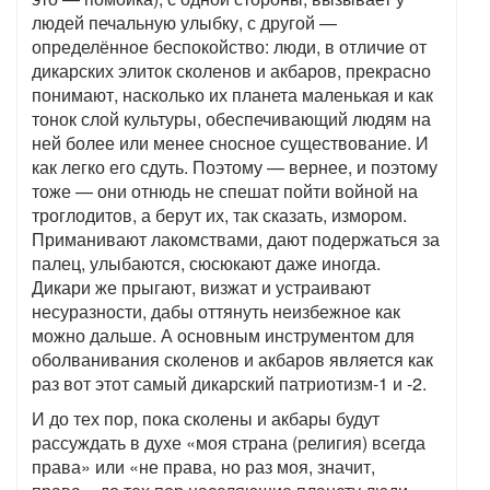
людей печальную улыбку, с другой —
определённое беспокойство: люди, в отличие от
дикарских элиток сколенов и акбаров, прекрасно
понимают, насколько их планета маленькая и как
тонок слой культуры, обеспечивающий людям на
ней более или менее сносное существование. И
как легко его сдуть. Поэтому — вернее, и поэтому
тоже — они отнюдь не спешат пойти войной на
троглодитов, а берут их, так сказать, измором.
Приманивают лакомствами, дают подержаться за
палец, улыбаются, сюсюкают даже иногда.
Дикари же прыгают, визжат и устраивают
несуразности, дабы оттянуть неизбежное как
можно дальше. А основным инструментом для
оболванивания сколенов и акбаров является как
раз вот этот самый дикарский патриотизм-1 и -2.
И до тех пор, пока сколены и акбары будут
рассуждать в духе «моя страна (религия) всегда
права» или «не права, но раз моя, значит,