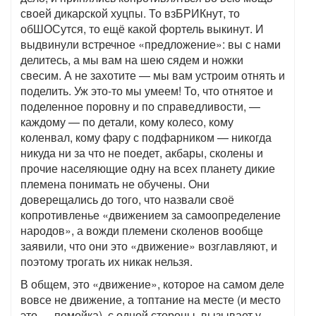
своей дикарской хуцпы. То взБРИКнут, то
обШОСутся, то ещё какой фортель выкинут. И
выдвинули встречное «предложение»: вы с нами
делитесь, а мы вам на шею сядем и ножки
свесим. А не захотите — мы вам устроим отнять и
поделить. Уж это-то мы умеем! То, что отнятое и
поделенное поровну и по справедливости, —
каждому — по детали, кому колесо, кому
коленвал, кому фару с подфарником — никогда
никуда ни за что не поедет, акбары, сколены и
прочие населяющие одну на всех планету дикие
племена понимать не обучены. Они
доверещались до того, что назвали своё
копротивленье «движением за самоопределение
народов», а вожди племени сколенов вообще
заявили, что они это «движение» возглавляют, и
поэтому трогать их никак нельзя.
В общем, это «движение», которое на самом деле
вовсе не движение, а топтание на месте (и место
это — помойка), с одной стороны, вызывает у