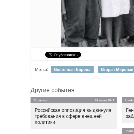
Метки:
Восточная Европа
Вторая Мировая
Другие события
Политика
19 июля 2017
Злоба
Российская оппозиция выдвинула
Ген
требования в сфере внешней
заб
политики
Злоба