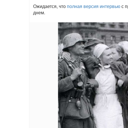
Ожидается, что
полная версия интервью
с п
днем.