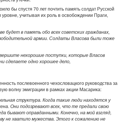
тоило бы спустя 70 лет почтить память солдат Русской
 уровне, учитывая их роль в освобождении Праги,
ве будет в память обо всех советских гражданах,
вободительной армии. Солдаты Власова были тоже
совершите нехорошие поступки, которые Власов
зни сделаете одно хорошее дело,
енность послевоенного чехословацкого руководства за
вую волну эмиграции в рамках акции Масарика:
ельная структура. Когда такие люди находятся у
ена. Они подозревают всех, что те предали свою
гда бывают оправданными. Конечно, на мой взгляд,
у не хватило мужества. Этого к сожалению не