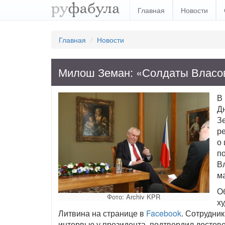
Главная
Новости
Главная
Новости
Милош Земан: «Солдаты Власов
В
Д
З
р
о 
п
В
ма
О
Фото: Archiv KPR
х
Литвина на странице в
Facebook
. Сотрудни
интервью у президента, подтвердил достове