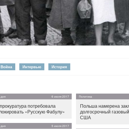
 Война
Интервью
История
 дня
6 июля 2017
Политика
прокуратура потребовала
Польша намерена зак
локировать «Русскую Фабулу»
долгосрочный газовый
США
 дня
5 июля 2017