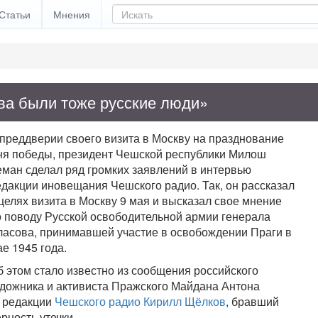
Статьи
Мнения
а были тоже русские люди»
 преддверии своего визита в Москву на празднование
ня победы, президент Чешской республики Милош
еман сделал ряд громких заявлений в интервью
едакции иновещания Чешского радио. Так, он рассказал
целях визита в Москву 9 мая и высказал свое мнение
о поводу Русской освободительной армии генерала
ласова, принимавшей участие в освобождении Праги в
е 1945 года.
б этом стало известно из сообщения российского
удожника и активиста Пражского Майдана Антона
к редакции
Чешского радио
Кирилл Щёлков
, бравший
рность утечки.