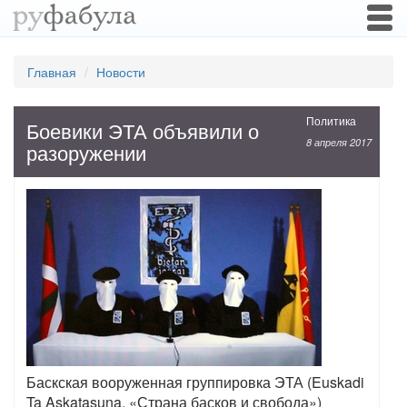
Togg
navi
Главная
Новости
Политика
Боевики ЭТА объявили о
8 апреля 2017
разоружении
Баскская вооруженная группировка ЭТА (Euskadi
Ta Askatasuna, «Страна басков и свобода»)