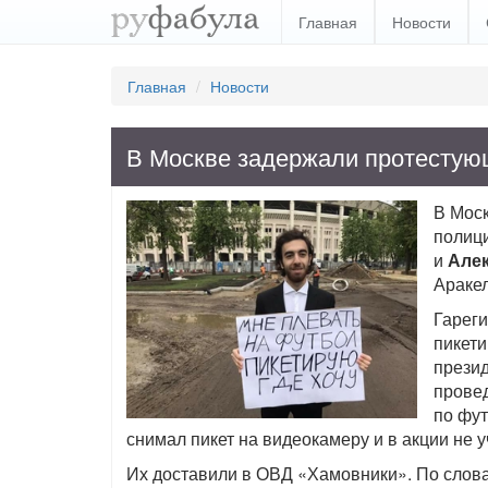
Главная
Новости
Главная
Новости
В Москве задержали протестующ
В Моск
полиц
и
Але
Араке
Гареги
пикети
прези
прове
по фут
снимал пикет на видеокамеру и в акции не у
Их доставили в ОВД «Хамовники». По слова