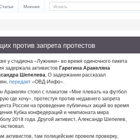
Статьи
Мнения
их против запрета протестов
ве у стадиона «Лужники» во время одиночного пикета
ия задержала активистов
Гарегина Аракеляна
ксандра Шепелева
. О задержании рассказал
лян,
передает
«ОВД-Инфо».
н Аракелян стоял с плакатом «Мне плевать на футбол
рую где хочу», протестуя против недавнего запрета
дента России на проведение публичных акций во время
дения Кубка конфедераций и чемпионата мира
болу 2018 года. Другой активист, Александр Шепелев,
частвовал.
м активистов, там полицейские провели проверку,