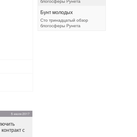
блогосферы Рунета
Бунт молодых
Сто тринадцатый обзор
блогосферы Рунета
5 июля 2017
лючить
 контракт с