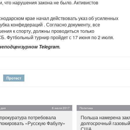
, что нарушения закона не было. Активистов
снодарском крае начал действовать указ об усиленных
убка конфедераций . Согласно документу, все
ения к спорту, должны проводиться только
Б. Футбольный турнир пройдет с 17 июня по 2 июля.
неподцензурном Telegram.
Протест
 дня
6 июля 2017
Политика
прокуратура потребовала
Польша намерена зак
локировать «Русскую Фабулу»
долгосрочный газовый
США