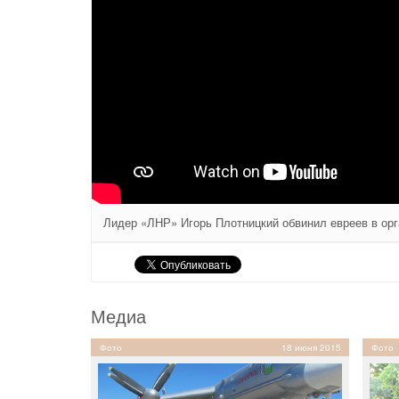
Лидер «ЛНР» Игорь Плотницкий обвинил евреев в ор
Медиа
Фото
18 июня 2015
Фото