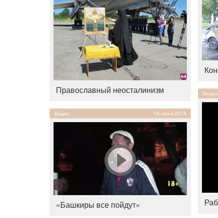
Кон
Православный неосталинизм
Видео
Видео
16 июня 2015
Раб
«Башкиры все пойдут»