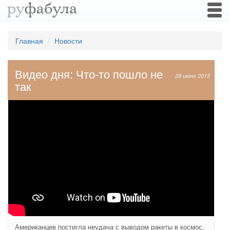
Togg
navi
Главная
Новости
Видео дня: Что-то пошло не
28 июня 2015
так
Американцев постигла неудача с выводом ракеты в космос.