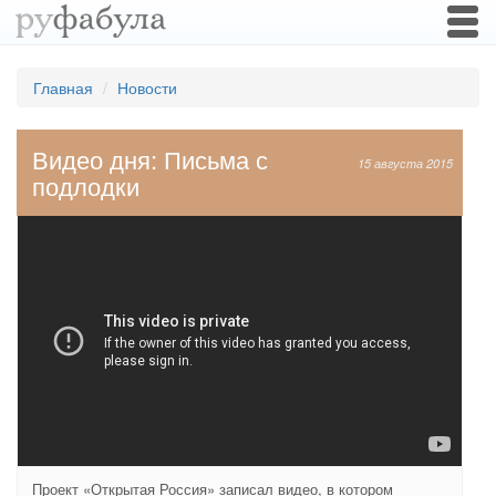
Togg
navi
Главная
Новости
Видео дня: Письма с
15 августа 2015
подлодки
Проект «Открытая Россия» записал видео, в котором