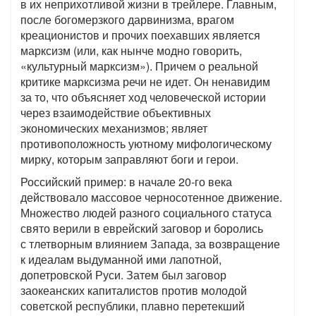
в их неприхотливой жизни в трейлере. Главным,
после богомерзкого дарвинизма, врагом
креационистов и прочих поехавших является
марксизм (или, как нынче модно говорить,
«культурный марксизм»). Причем о реальной
критике марксизма речи не идет. Он ненавидим
за то, что объясняет ход человеческой истории
через взаимодействие объективных
экономических механизмов; являет
противоположность уютному мифологическому
мирку, которым заправляют боги и герои.
Российский пример: в начале 20-го века
действовало массовое черносотенное движение.
Множество людей разного социального статуса
свято верили в еврейский заговор и боролись
с тлетворным влиянием Запада, за возвращение
к идеалам выдуманной ими лапотной,
допетровской Руси. Затем был заговор
заокеанских капиталистов против молодой
советской республики, плавно перетекший