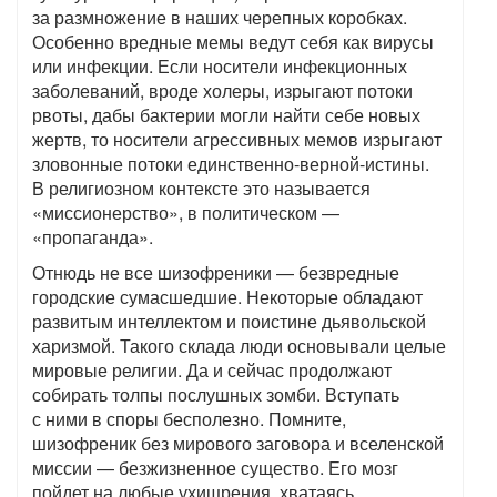
за размножение в наших черепных коробках.
Особенно вредные мемы ведут себя как вирусы
или инфекции. Если носители инфекционных
заболеваний, вроде холеры, изрыгают потоки
рвоты, дабы бактерии могли найти себе новых
жертв, то носители агрессивных мемов изрыгают
зловонные потоки единственно-верной-истины.
В религиозном контексте это называется
«миссионерство», в политическом —
«пропаганда».
Отнюдь не все шизофреники — безвредные
городские сумасшедшие. Некоторые обладают
развитым интеллектом и поистине дьявольской
харизмой. Такого склада люди основывали целые
мировые религии. Да и сейчас продолжают
собирать толпы послушных зомби. Вступать
с ними в споры бесполезно. Помните,
шизофреник без мирового заговора и вселенской
миссии — безжизненное существо. Его мозг
пойдет на любые ухищрения, хватаясь