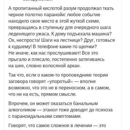
А пропитанный кислотой разум продолжал ткать
черное полотно паранойи: любое событие
находило свое место в этой жуткой схеме,
превращаясь в ступеньку для очередного шага
леденящего ужаса. К дому подъехала машина?
Ох, неспроста! Шаги на лестнице? Друг, готовься
к худшему! В телефоне какие-то щелчки?
Не иначе, как нас прослушивают! Все это
прыгало и плясало, постепенно затягиваясь
на шее, словно волосяной аркан.
Так что, если о каком-то проповеднике теории
заговора говорят «упоротый» — вполне
возможно, что это не в переносном, а в самом,
что ни на есть, прямом смысле.
Впрочем, он может оказаться банальным
алкоголиком — этанол тоже доводит до психоза
с параноидальными симптомами.
Говорят, что самое сложное в лечении — это