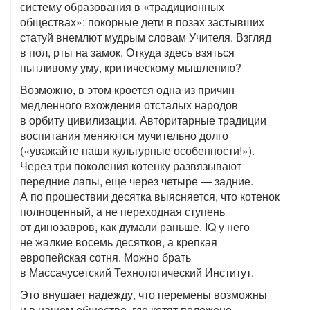
систему образования в «традиционных
обществах»: покорные дети в позах застывших
статуй внемлют мудрым словам Учителя. Взгляд
в пол, рты на замок. Откуда здесь взяться
пытливому уму, критическому мышлению?
Возможно, в этом кроется одна из причин
медленного вхождения отсталых народов
в орбиту цивилизации. Авторитарные традиции
воспитания меняются мучительно долго
(«уважайте наши культурные особенности!»).
Через три поколения котенку развязывают
передние лапы, еще через четыре — задние.
А по прошествии десятка выясняется, что котенок
полноценный, а не переходная ступень
от динозавров, как думали раньше. IQ у него
не жалкие восемь десятков, а крепкая
европейская сотня. Можно брать
в Массачусетский Технологический Институт.
Это внушает надежду, что перемены возможны
и в нашем обществе, где котят положено