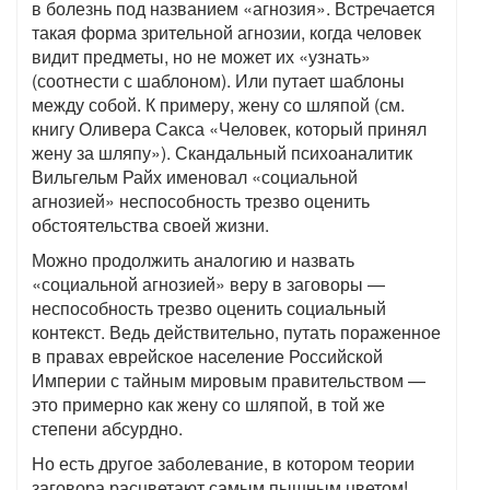
в болезнь под названием «агнозия». Встречается
такая форма зрительной агнозии, когда человек
видит предметы, но не может их «узнать»
(соотнести с шаблоном). Или путает шаблоны
между собой. К примеру, жену со шляпой (см.
книгу Оливера Сакса «Человек, который принял
жену за шляпу»). Скандальный психоаналитик
Вильгельм Райх именовал «социальной
агнозией» неспособность трезво оценить
обстоятельства своей жизни.
Можно продолжить аналогию и назвать
«социальной агнозией» веру в заговоры —
неспособность трезво оценить социальный
контекст. Ведь действительно, путать пораженное
в правах еврейское население Российской
Империи с тайным мировым правительством —
это примерно как жену со шляпой, в той же
степени абсурдно.
Но есть другое заболевание, в котором теории
заговора расцветают самым пышным цветом!