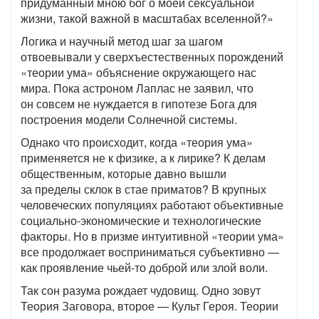
придуманный мною бог о моей сексуальной
жизни, такой важной в масштабах вселенной?»
Логика и научный метод шаг за шагом
отвоевывали у сверхъестественных порождений
«теории ума» объяснение окружающего нас
мира. Пока астроном Лаплас не заявил, что
он совсем не нуждается в гипотезе Бога для
построения модели Солнечной системы.
Однако что происходит, когда «теория ума»
применяется не к физике, а к лирике? К делам
общественным, которые давно вышли
за пределы склок в стае приматов? В крупных
человеческих популяциях работают объективные
социально-экономические и технологические
факторы. Но в призме интуитивной «теории ума»
все продолжает восприниматься субъективно —
как проявление чьей-то доброй или злой воли.
Так сон разума рождает чудовищ. Одно зовут
Теория Заговора, второе — Культ Героя. Теории