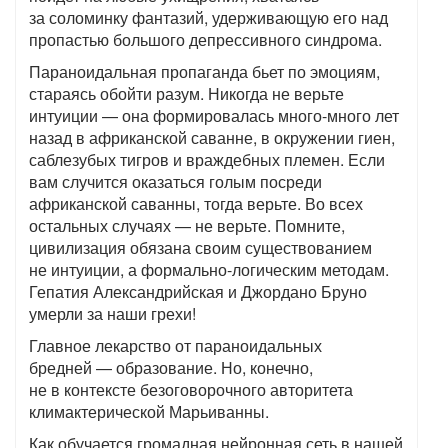
за соломинку фантазий, удерживающую его над
пропастью большого депрессивного синдрома.
Параноидальная пропаганда бьет по эмоциям,
стараясь обойти разум. Никогда не верьте
интуиции — она формировалась много-много лет
назад в африканской саванне, в окружении гиен,
саблезубых тигров и враждебных племен. Если
вам случится оказаться голым посреди
африканской саванны, тогда верьте. Во всех
остальных случаях — не верьте. Помните,
цивилизация обязана своим существованием
не интуиции, а формально-логическим методам.
Гепатия Александрийская и Джордано Бруно
умерли за наши грехи!
Главное лекарство от параноидальных
бредней — образование. Но, конечно,
не в контексте безоговорочного авторитета
климактерической Марьиванны.
Как обучается громадная нейронная сеть в нашей