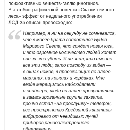
психоактивных веществ-галлюциногенов.
В автобиографической повести «Сказки темного
леса» эффект от недельного употребления
ЛСД-25 описан превосходно:
Например, я ни на секунду не сомневался,
что в моего брата воплотился Будда
Мирового Света, что грядет новая юга,
и что огромное количество людей хотят
нас за это убить. Я не знал, кто именно
все эти люди, зато повсюду их видел —
в окнах домов, в проезжающих по аллее
машинах, на крышах и чердаках. Мне
везде мерещились наблюдатели
и снайпера, люди на аллее превратились
в замаскированные группы захвата,
прочно встал «на прослушку» телефон,
все пространство Крейзиной квартиры
вибрировало от невидимых лучей
приборов радиоэлектронного
обнаружения.