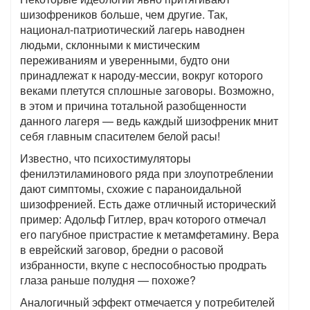
шизофреников больше, чем другие. Так,
национал-патриотический лагерь наводнен
людьми, склонными к мистическим
переживаниям и уверенными, будто они
принадлежат к народу-мессии, вокруг которого
веками плетутся сплошные заговоры. Возможно,
в этом и причина тотальной разобщенности
данного лагеря — ведь каждый шизофреник мнит
себя главным спасителем белой расы!
Известно, что психостимуляторы
фенилэтиламинового ряда при злоупотреблении
дают симптомы, схожие с параноидальной
шизофренией. Есть даже отличный исторический
пример: Адольф Гитлер, врач которого отмечал
его пагубное пристрастие к метамфетамину. Вера
в еврейский заговор, бредни о расовой
избранности, вкупе с неспособностью продрать
глаза раньше полудня — похоже?
Аналогичный эффект отмечается у потребителей