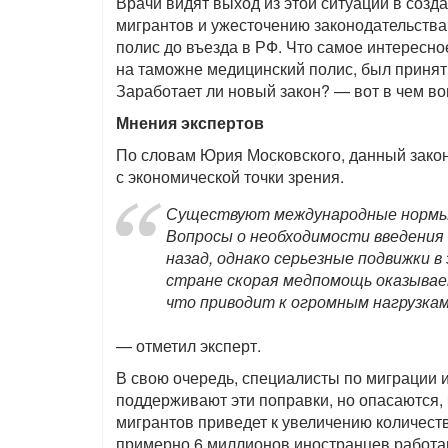
Врачи видят выход из этой ситуации в соз
мигрантов и ужесточению законодательств
полис до въезда в РФ. Что самое интересн
на таможне медицинский полис, был принят 
Заработает ли новый закон? — вот в чем во
Мнения экспертов
По словам Юрия Московского, данный зако
с экономической точки зрения.
Существуют международные нормы, 
Вопросы о необходимости введения
назад, однако серьезные подвижки в
стране скорая медпомощь оказывает
что приводит к огромным нагрузка
— отметил эксперт.
В свою очередь, специалисты по миграции и
поддерживают эти поправки, но опасаются,
мигрантов приведет к увеличению количеств
примерно 6 миллионов иностранцев работаю