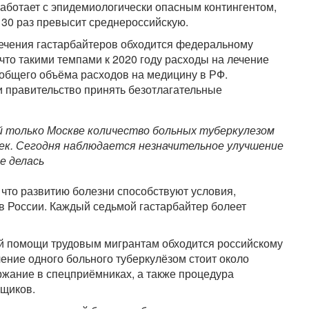
работает с эпидемиологически опасным контингентом,
в 30 раз превысит среднероссийскую.
лечения гастарбайтеров обходится федеральному
 что такими темпами к 2020 году расходы на лечение
 общего объёма расходов на медицину в РФ.
правительство принять безотлагательные
ой только Москве количество больных туберкулезом
овек. Сегодня наблюдается незначительное улучшение
е делась
 что развитию болезни способствуют условия,
в России. Каждый седьмой гастарбайтер болеет
й помощи трудовым мигрантам обходится российскому
ение одного больного туберкулёзом стоит около
ржание в спецприёмниках, а также процедура
ьщиков.