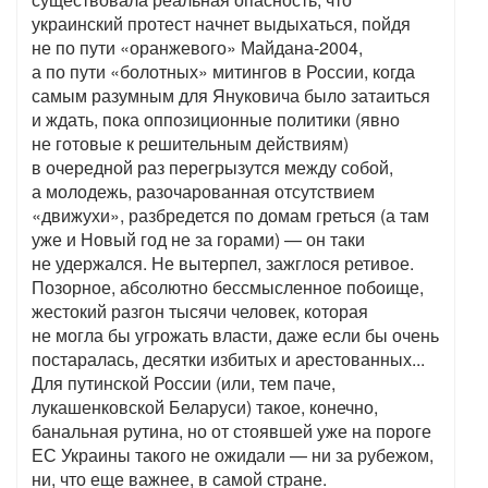
украинский протест начнет выдыхаться, пойдя
не по пути «оранжевого» Майдана-2004,
а по пути «болотных» митингов в России, когда
самым разумным для Януковича было затаиться
и ждать, пока оппозиционные политики (явно
не готовые к решительным действиям)
в очередной раз перегрызутся между собой,
а молодежь, разочарованная отсутствием
«движухи», разбредется по домам греться (а там
уже и Новый год не за горами) — он таки
не удержался. Не вытерпел, зажглося ретивое.
Позорное, абсолютно бессмысленное побоище,
жестокий разгон тысячи человек, которая
не могла бы угрожать власти, даже если бы очень
постаралась, десятки избитых и арестованных...
Для путинской России (или, тем паче,
лукашенковской Беларуси) такое, конечно,
банальная рутина, но от стоявшей уже на пороге
ЕС Украины такого не ожидали — ни за рубежом,
ни, что еще важнее, в самой стране.