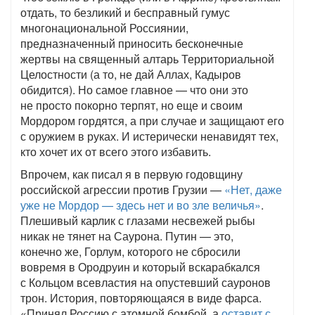
отдать, то безликий и бесправный гумус
многонациональной Россиянии,
предназначенный приносить бесконечные
жертвы на священный алтарь Территориальной
Целостности (а то, не дай Аллах, Кадыров
обидится). Но самое главное — что они это
не просто покорно терпят, но еще и своим
Мордором гордятся, а при случае и защищают его
с оружием в руках. И истерически ненавидят тех,
кто хочет их от всего этого избавить.
Впрочем, как писал я в первую годовщину
российской агрессии против Грузии —
«Нет, даже
уже не Мордор — здесь нет и во зле величья»
.
Плешивый карлик с глазами несвежей рыбы
никак не тянет на Саурона. Путин — это,
конечно же, Горлум, которого не сбросили
вовремя в Ородруин и который вскарабкался
с Кольцом всевластия на опустевший сауронов
трон. История, повторяющаяся в виде фарса.
«Принял Россию с атомной бомбой, а
оставит с