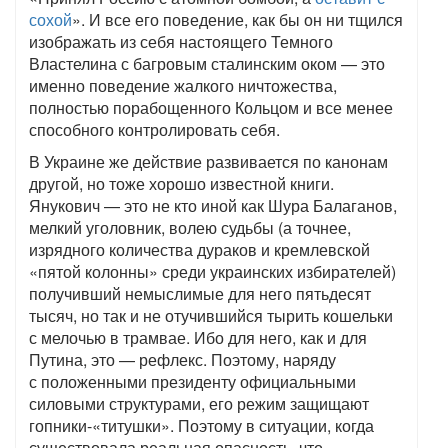
сохой
». И все его поведение, как бы он ни тщился
изображать из себя настоящего Темного
Властелина с багровым сталинским оком — это
именно поведение жалкого ничтожества,
полностью порабощенного Кольцом и все менее
способного контролировать себя.
В Украине же действие развивается по канонам
другой, но тоже хорошо известной книги.
Янукович — это не кто иной как Шура Балаганов,
мелкий уголовник, волею судьбы (а точнее,
изрядного количества дураков и кремлевской
«пятой колонны» среди украинских избирателей)
получивший немыслимые для него пятьдесят
тысяч, но так и не отучившийся тырить кошельки
с мелочью в трамвае. Ибо для него, как и для
Путина, это — рефлекс. Поэтому, наряду
с положенными президенту официальными
силовыми структурами, его режим защищают
гопники-«титушки». Поэтому в ситуации, когда
существовала реальная опасность, что