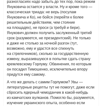
разногласиях надо забыть до тех пор, пока режим
Януковича остается у власти. Ну и кроме того —
классическая триада: не верь (посулам
Януковича и Ко), не бойся (перейти к более
решительным действиям, чем стояние
на площадях), не проси (а требуй и бери).
Янукович должен получить заслуженный третий
срок (разумеется, не президентский). Не только
и даже не столько за ночной разгон (тут,
возможно, ему и удастся все спихнуть
на стрелочников), сколько за государственную
измену, выразившуюся в попытке сдать страну
кремлевскому Горлуму. Обвинения, по которым
он посадил Тимошенко, исключительно впору
придутся ему самому.
А что же делать с самим Горлумом? Увы —
литературные рецепты тут не помогут, даже если
сбросить ядерный чемоданчик в какой-нибудь
из камчатских вулканов. Помогло бы, разумеется,
изучение украинского опыта, особенно если