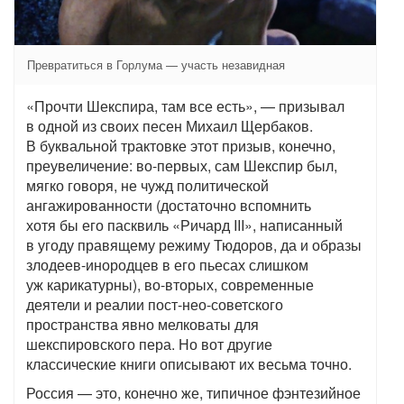
Превратиться в Горлума — участь незавидная
«Прочти Шекспира, там все есть», — призывал
в одной из своих песен Михаил Щербаков.
В буквальной трактовке этот призыв, конечно,
преувеличение: во-первых, сам Шекспир был,
мягко говоря, не чужд политической
ангажированности (достаточно вспомнить
хотя бы его пасквиль «Ричард III», написанный
в угоду правящему режиму Тюдоров, да и образы
злодеев-инородцев в его пьесах слишком
уж карикатурны), во-вторых, современные
деятели и реалии пост-нео-советского
пространства явно мелковаты для
шекспировского пера. Но вот другие
классические книги описывают их весьма точно.
Россия — это, конечно же, типичное фэнтезийное