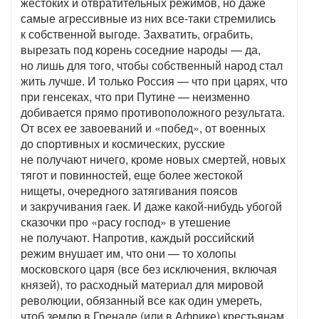
жестоких и отвратительных режимов, но даже
самые агрессивные из них все-таки стремились
к собственной выгоде. Захватить, ограбить,
вырезать под корень соседние народы — да,
но лишь для того, чтобы собственный народ стал
жить лучше. И только Россия — что при царях, что
при генсеках, что при Путине — неизменно
добивается прямо противоположного результата.
От всех ее завоеваний и «побед», от военных
до спортивных и космических, русские
не получают ничего, кроме новых смертей, новых
тягот и повинностей, еще более жестокой
нищеты, очередного затягивания поясов
и закручивания гаек. И даже какой-нибудь убогой
сказочки про «расу господ» в утешение
не получают. Напротив, каждый российский
режим внушает им, что они — то холопы
московского царя (все без исключения, включая
князей), то расходный материал для мировой
революции, обязанный все как один умереть,
чтоб землю в Гренаде (или в Африке) крестьянам