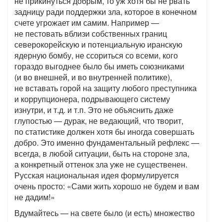
не прикинуться добрым, то уж хотя бы не рвать
задницу ради поддержки зла, которое в конечном
счете угрожает им самим. Например —
не пестовать вблизи собственных границ
северокорейскую и потенциальную иранскую
ядерную бомбу, не ссориться со всеми, кого
гораздо выгоднее было бы иметь союзниками
(и во внешней, и во внутренней политике),
не вставать горой на защиту любого преступника
и коррупционера, подрывающего систему
изнутри, и т.д. и т.п. Это не объяснить даже
глупостью — дурак, не ведающий, что творит,
по статистике должен хотя бы иногда совершать
добро. Это именно фундаментальный рефлекс —
всегда, в любой ситуации, быть на стороне зла,
а конкретный оттенок зла уже не существенен.
Русская национальная идея формулируется
очень просто: «Сами жить хорошо не будем и вам
не дадим!»
Вдумайтесь — на свете было (и есть) множество