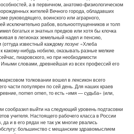
пособностей, а в первичном, анатомо-физиологическом
днорожденных жителей Вечного города, обладавших
оме руководящего, воинского или аграрного,
ей исключительно рабов, вольноотпущенников и толп
 имел богатых и знатных предков или хотя бы клочка
живая в легионах земельный надел и пенсию,
 (оттуда известный каждому лозунг «Хлеба
у к какому-нибудь нобилю, оказывать разные мелкие
 сейчас, пиаровского, но при необходимости
а. Иными словами, древнейшая из всех профессий его
 марксовом толковании вошел в лексикон всего
его части популярен по сей день. Для наших краев
древние, nomen omen, то есть «имя — судьба» (или,
ии сообразил выйти на следующий уровень подтасовки
тов учителя. Настоящего рабочего класса в России
 да и в его рядах не так уж многие рвались
обслугу: большинство с мещанским здравомыслием