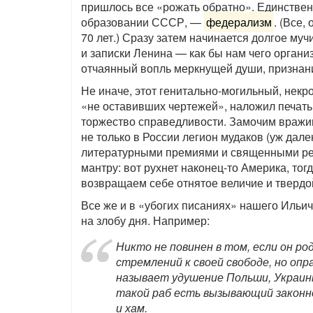
пришлось все «рожать обратно». Единствен
образовании СССР, —
федерализм
. (Все,
70 лет.) Сразу затем начинается долгое му
и записки Ленина — как бы нам чего организ
отчаянный вопль меркнущей души, признани
Не иначе, этот генитально-могильный, некр
«не оставивших чертежей», наложил печать
торжество справедливости. Замочим вражину
не только в России легион мудаков (уж дал
литературными премиями и священными рел
мантру: вот рухнет наконец-то Америка, т
возвращаем себе отнятое величие и твердой
Все же и в «убогих писаниях» нашего Иль
на злобу дня. Например:
Никто не повинен в том, если он ро
стремлений к своей свободе, но оп
называет удушение Польши, Украины 
такой раб есть вызывающий законно
и хам.