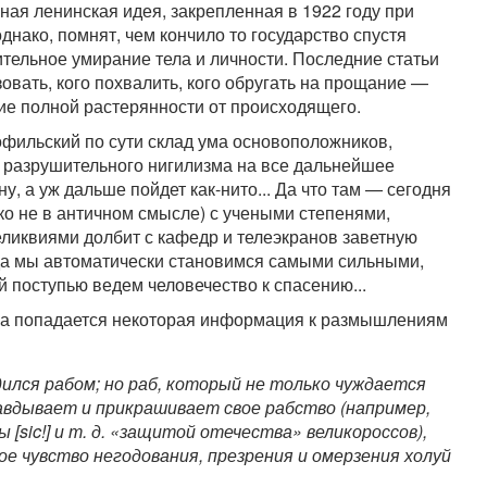
ная ленинская идея, закрепленная в 1922 году при
 однако, помнят, чем кончило то государство спустя
чительное умирание тела и личности. Последние статьи
овать, кого похвалить, кого обругать на прощание —
е полной растерянности от происходящего.
офильский по сути склад ума основоположников,
 разрушительного нигилизма на все дальнейшее
, а уж дальше пойдет как-нито... Да что там — сегодня
еко не в античном смысле) с учеными степенями,
иквиями долбит с кафедр и телеэкранов заветную
огда мы автоматически становимся самыми сильными,
 поступью ведем человечество к спасению...
ича попадается некоторая информация к размышлениям
дился рабом; но раб, который не только чуждается
равдывает и прикрашивает свое рабство (например,
[sic!] и т. д. «защитой отечества» великороссов),
е чувство негодования, презрения и омерзения холуй