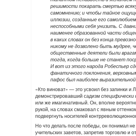
решимости покарать смертью всяку
самомнению; и чтобы тайное ощущ
иллюзии, созданные его самолюбием
неспособными себя унизить. С давни
наименее образованной части общес
в каких словах он без конца превоз
никому не дозволено быть мудрее, ч
общественные деятели были врагам
тогда, когда больше не станет пос
И вот из этого народа Робеспьер с
фанатичного поклонения, верховны
пафос был наиболее выразительной ч
«Кто виноват» — это усвоил без запинки и 
демонстрировавший садизм
специфически
или же имагинативный. Он, вполне вероятно
рукой, на словах смаковал с явным оттенко
подвергнуть носителей контрреволюционног
Но что делать после победы, он понимал не
учительских заветов, запретив торговлю и о