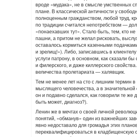
вроде «мудака», не в смысле умственных с
плане. В классической античности у свобо
полноценным гражданством, любой труд, кр
по традиции считался непотребством — дол
«понаехавших тут». Стало быть, тем, кто не
пашни, а притом не желал рисковать, выслу
оставалось кормиться казенными подачками
и зрелищ!»). Либо, записавшись в клиентел
услуги патрону, в основном, как сказали бы
и филерского, и даже киллерского свойств
величества пролетариата — халявщик.
Тем не менее лет на сто с лишним термин в
мыслящего человечества, а в значительной 
он и подавно сделался, как говорили те же 
быть может, диагноз?).
Ленин же в мечтах о своей личной революц
понятий, «обманув» один из важнейших заве
явно недоставало для громадья этих планов,
переквалифицироваться в кладбищенскую 