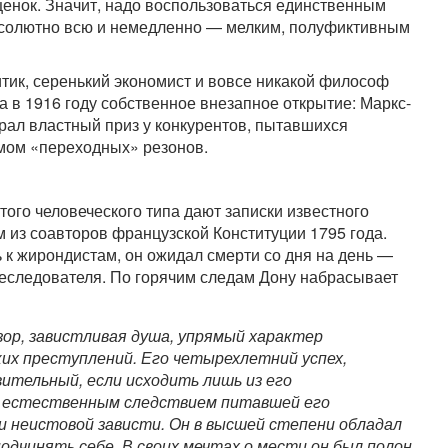
енок. Значит, надо воспользоваться единственным
бсолютно всю и немедленно — мелким, полуфиктивным
тик, серенький экономист и вовсе никакой философ
 в 1916 году собственное внезапное открытие: Маркс-
играл властный приз у конкурентов, пытавшихся
умом «переходных» резонов.
ого человеческого типа дают записки известного
 из соавторов французской Конституции 1795 года.
 к жирондистам, он ожидал смерти со дня на день —
 преследователя. По горячим следам Дону набрасывает
ор, завистливая душа, упрямый характер
ких преступлений. Его четырехлетний успех,
ивительный, если исходить лишь из его
л естественным следствием питавшей его
и неистовой зависти. Он в высшей степени обладал
дчинять себе. В своих мечтах о мести он был полон