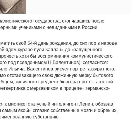
иалистического государства, скончавшись после
верными учениками с невиданными в России
метить свой 54-й день рождения, до сих пор в народе
ной ядом кураре пули Каплан» до «запущенного
прочесть хотя бы воспоминания коммунистического
ого под псевдонимом Н.Валентинов), согласится:
иле Ильича. Валентинов рисует портрет аккуратного,
рямо отстаивающего свою дюжинную мерку бытового
общем, типичного среднего бюргера протестантской
 «четвертинка с мерзавчиком в прицепе» германско-
 к мистике: статусный интеллигент Ленин, обозвав
м самым якобы сглазил собственные мозги и обрек их,
поименованную субстанцию.