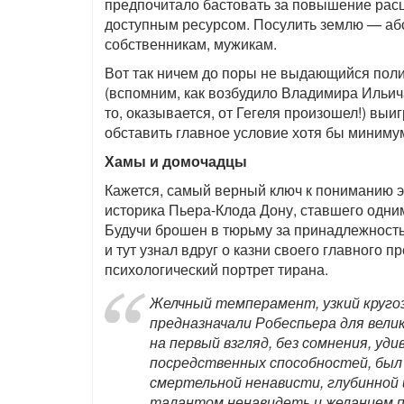
предпочитало бастовать за повышение расц
доступным ресурсом. Посулить землю — а
собственникам, мужикам.
Вот так ничем до поры не выдающийся поли
(вспомним, как возбудило Владимира Ильича
то, оказывается, от Гегеля произошел!) вы
обставить главное условие хотя бы миним
Хамы и домочадцы
Кажется, самый верный ключ к пониманию эт
историка Пьера-Клода Дону, ставшего одним
Будучи брошен в тюрьму за принадлежность
и тут узнал вдруг о казни своего главного
психологический портрет тирана.
Желчный темперамент, узкий кругоз
предназначали Робеспьера для вели
на первый взгляд, без сомнения, уд
посредственных способностей, бы
смертельной ненависти, глубинной 
талантом ненавидеть и желанием по