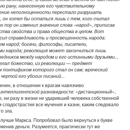
ю рану, нанесенную его чувствительному
ение неполноценности перестало разрушать
, он хотел бы остаться лишь с тем, кого считал
х пор он изменил значение слова «народ», приписав
тва свойства и права общества в целом. Вот
носил справедливость и просвещенность народа:
ем народ; богачи, философы, писатели,
и народа; революция может закончиться лишь
редников между народом и его истинными друзьями...
делал божество, из революции — предмет
м понтификом которого стал он сам; жреческий
ертой его убогих писаний...
Ленин, в отношении к врагам навязчиво
 интеллигентской
разновидности: «дистанционный»,
, ни разу в жизни не ударивший человека собственной
м сладострастия все мучения и казни, каким следовало
о зла.
 лучше Маркса. Попробовал было вернуться к букве
тменив деньги. Разумеется, практически тут же