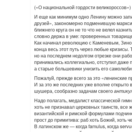
(«О национальной гордости великороссов»)
И еще как минимум одно Ленину можно запи
друзей», закономерно подменившую марксис
ближнего круга он не то что не велел казни
словно держа в уме: проверенных товарище
Как начинал революцию с Каменевым, Зинов
конца весь этот путь через любые кризисы. 
но на последнем недолгом отрезке они раб
принимались коллегиально, отступил даже п
а старые большевики унизить его самолюби
Пожалуй, прежде всего за это «ленинские 
И за это же последних уже вполне открыто 
шушера, сообразно задачам своего
антику
Надо полагать, медалист классической гимна
хоть не признавал церковных таинств, все ж
византийской и римской формулами подчин
прост до примитива: раб хоть Божий, хоть ч
В латинском же — когда famulus, когда servus