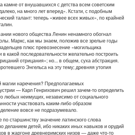
на камне от внушавшихся с детства всем советским
алеко, на много лет вперед». Кстати, с подобным
еский талант: теперь «живее всех живых», по крайней
талин.
вании нового общества Ленин ненамного обогнал
олы. Маркс, как мы знаем, положив все зрелые годы
владельцев плюс превознесение «могильщика
 и в какой последовательности желательно построить
рицаний отрицания»; но... в общем, суха абстракция.
отевшего Энгельса на эту тему; древняя утопия
ой магии наречения? Предполагаемых
устрии — Карл Генрихович решил зачем-то определить
сто любых неимущих, независимо от социального
занности участвовать каким-либо образом
еделение вовсе не подразумевало.
е по старшинству значение латинского слова
но деланием детей, ибо никаких иных навыков и орудий
ков в жаргоне древнеримских низов — даже что-то