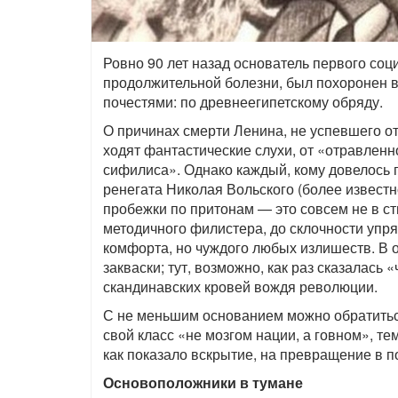
Ровно 90 лет назад основатель первого соц
продолжительной болезни, был похоронен 
почестями: по древнеегипетскому обряду.
О причинах смерти Ленина, не успевшего от
ходят фантастические слухи, от «отравлен
сифилиса». Однако каждый, кому довелось 
ренегата Николая Вольского (более известн
пробежки по притонам — это совсем не в ст
методичного филистера, до склочности уп
комфорта, но чуждого любых излишеств. В 
закваски; тут, возможно, как раз сказалась
скандинавских кровей вождя революции.
С не меньшим основанием можно обратиться
свой класс «не мозгом нации, а говном», те
как показало вскрытие, на превращение в 
Основоположники в тумане