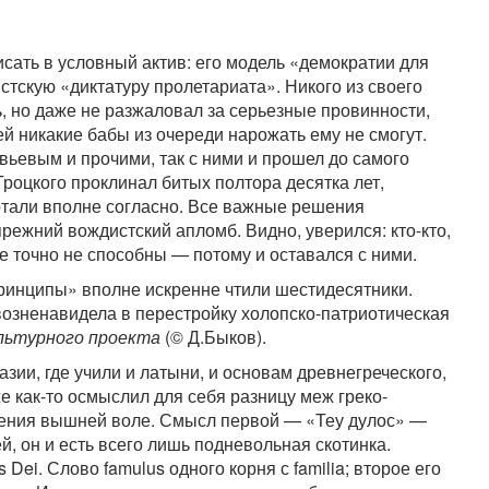
сать в условный актив: его модель «демократии для
тскую «диктатуру пролетариата». Никого из своего
ть, но даже не разжаловал за серьезные провинности,
й никакие бабы из очереди нарожать ему не смогут.
ьевым и прочими, так с ними и прошел до самого
Троцкого проклинал битых полтора десятка лет,
отали вполне согласно. Все важные решения
режний вождистский апломб. Видно, уверился: кто-кто,
е точно не способны — потому и оставался с ними.
принципы» вполне искренне чтили шестидесятники.
возненавидела в перестройку холопско-патриотическая
льтурного проекта
(© Д.Быков).
зии, где учили и латыни, и основам древнегреческого,
е как-то осмыслил для себя разницу меж греко-
ения вышней воле. Смысл первой — «Теу дулос» —
ей, он и есть всего лишь подневольная скотинка.
 Dei. Слово famulus одного корня с familia; второе его