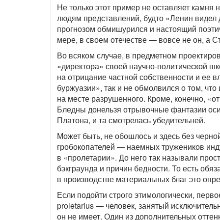
Не только этот пример не оставляет камня 
людям представлений, будто «Ленин видел д
прогнозом обмишурился и настоящий поэтич
мере, в своем отечестве — вовсе не он, а С
Во всяком случае, в предметном проектиро
«директора» своей научно-политической шк
на отрицание частной собственности и ее 
буржуазии», так и не обмолвился о том, что
на месте разрушенного. Кроме, конечно, «от
Бледны донельзя отрывочные фантазии осир
Платона, и та смотрелась убедительней.
Может быть, не обошлось и здесь без черн
гробокопателей — наемных тружеников инд
в «пролетарии». До него так называли про
бэкграунда и причин бедности. То есть обя
в производстве материальных благ это опр
Если подойти строго этимологически, перво
proletarius — человек, занятый исключитель
он не имеет. Один из дополнительных оттен