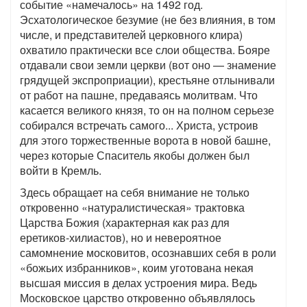
событие «намечалось» на 1492 год.
Эсхатологическое безумие (не без влияния, в том
числе, и представителей церковного клира)
охватило практически все слои общества. Бояре
отдавали свои земли церкви (вот оно — знамение
грядущей экспроприации), крестьяне отлынивали
от работ на пашне, предаваясь молитвам. Что
касается великого князя, то он на полном серьезе
собирался встречать самого... Христа, устроив
для этого торжественные ворота в новой башне,
через которые Спаситель якобы должен был
войти в Кремль.
Здесь обращает на себя внимание не только
откровенно «натуралистическая» трактовка
Царства Божия (характерная как раз для
еретиков-хилиастов), но и невероятное
самомнение московитов, осознавших себя в роли
«божьих избранников», коим уготована некая
высшая миссия в делах устроения мира. Ведь
Московское царство откровенно объявлялось