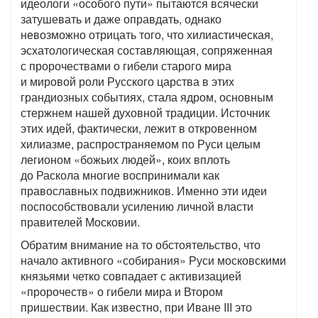
идеологи «особого пути» пытаются всячески
затушевать и даже оправдать, однако
невозможно отрицать того, что хилиастическая,
эсхатологическая составляющая, сопряженная
с пророчествами о гибели старого мира
и мировой роли Русского царства в этих
грандиозных событиях, стала ядром, основным
стержнем нашей духовной традиции. Источник
этих идей, фактически, лежит в откровенном
хилиазме, распространяемом по Руси целым
легионом «божьих людей», коих вплоть
до Раскола многие воспринимали как
православных подвижников. Именно эти идеи
поспособствовали усилению личной власти
правителей Московии.
Обратим внимание на то обстоятельство, что
начало активного «собирания» Руси московскими
князьями четко совпадает с активизацией
«пророчеств» о гибели мира и Втором
пришествии. Как известно, при Иване III это