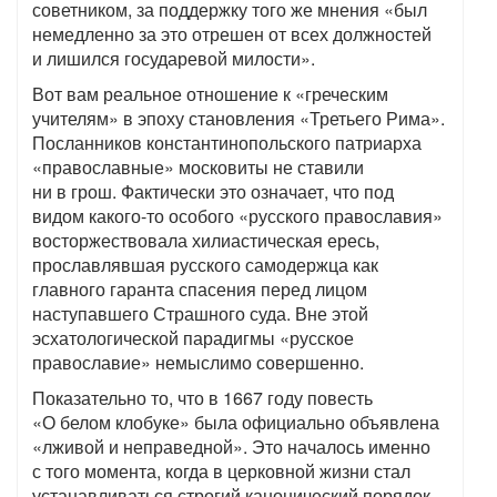
советником, за поддержку того же мнения «был
немедленно за это отрешен от всех должностей
и лишился государевой милости».
Вот вам реальное отношение к «греческим
учителям» в эпоху становления «Третьего Рима».
Посланников константинопольского патриарха
«православные» московиты не ставили
ни в грош. Фактически это означает, что под
видом какого-то особого «русского православия»
восторжествовала хилиастическая ересь,
прославлявшая русского самодержца как
главного гаранта спасения перед лицом
наступавшего Страшного суда. Вне этой
эсхатологической парадигмы «русское
православие» немыслимо совершенно.
Показательно то, что в 1667 году повесть
«О белом клобуке» была официально объявлена
«лживой и неправедной». Это началось именно
с того момента, когда в церковной жизни стал
устанавливаться строгий канонический порядок