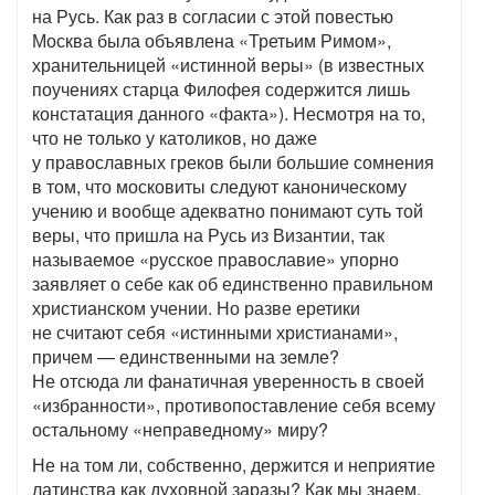
на Русь. Как раз в согласии с этой повестью
Москва была объявлена «Третьим Римом»,
хранительницей «истинной веры» (в известных
поучениях старца Филофея содержится лишь
констатация данного «факта»). Несмотря на то,
что не только у католиков, но даже
у православных греков были большие сомнения
в том, что московиты следуют каноническому
учению и вообще адекватно понимают суть той
веры, что пришла на Русь из Византии, так
называемое «русское православие» упорно
заявляет о себе как об единственно правильном
христианском учении. Но разве еретики
не считают себя «истинными христианами»,
причем — единственными на земле?
Не отсюда ли фанатичная уверенность в своей
«избранности», противопоставление себя всему
остальному «неправедному» миру?
Не на том ли, собственно, держится и неприятие
латинства как духовной заразы? Как мы знаем,