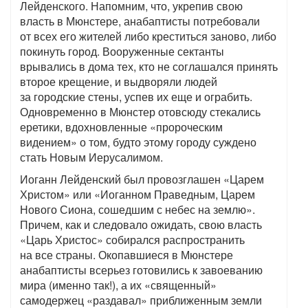
Лейденского. Напомним, что, укрепив свою
власть в Мюнстере, анабаптисты потребовали
от всех его жителей либо креститься заново, либо
покинуть город. Вооруженные сектанты
врывались в дома тех, кто не соглашался принять
второе крещение, и выдворяли людей
за городские стены, успев их еще и ограбить.
Одновременно в Мюнстер отовсюду стекались
еретики, вдохновленные «пророческим
видением» о том, будто этому городу суждено
стать Новым Иерусалимом.
Иоганн Лейденский был провозглашен «Царем
Христом» или «Иоганном Праведным, Царем
Нового Сиона, сошедшим с небес на землю».
Причем, как и следовало ожидать, свою власть
«Царь Христос» собирался распространить
на все страны. Окопавшиеся в Мюнстере
анабаптисты всерьез готовились к завоеванию
мира (именно так!), а их «священный»
самодержец «раздавал» приближенным земли