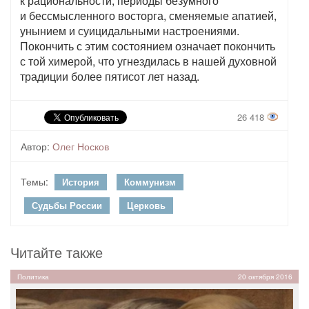
к рациональности, периоды безумного
и бессмысленного восторга, сменяемые апатией,
унынием и суицидальными настроениями.
Покончить с этим состоянием означает покончить
с той химерой, что угнездилась в нашей духовной
традиции более пятисот лет назад.
26 418
Автор:
Олег Носков
Темы:
История
Коммунизм
Судьбы России
Церковь
Читайте также
Политика
20 октября 2016