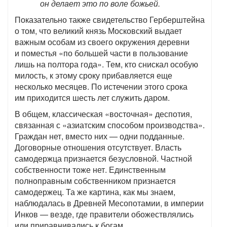
он делает это по воле божьей.
Показательно также свидетельство Герберштейна
о том, что великий князь Московский выдает
важным особам из своего окружения деревни
и поместья «по большей части в пользование
лишь на полтора года». Тем, кто снискал особую
милость, к этому сроку прибавляется еще
несколько месяцев. По истечении этого срока
им приходится шесть лет служить даром.
В общем, классическая «восточная» деспотия,
связанная с «азиатским способом производства».
Граждан нет, вместо них — одни подданные.
Договорные отношения отсутствует. Власть
самодержца признается безусловной. Частной
собственности тоже нет. Единственным
полноправным собственником признается
самодержец. Та же картина, как мы знаем,
наблюдалась в Древней Месопотамии, в империи
Инков — везде, где правители обожествлялись
или приравнивались к богам.