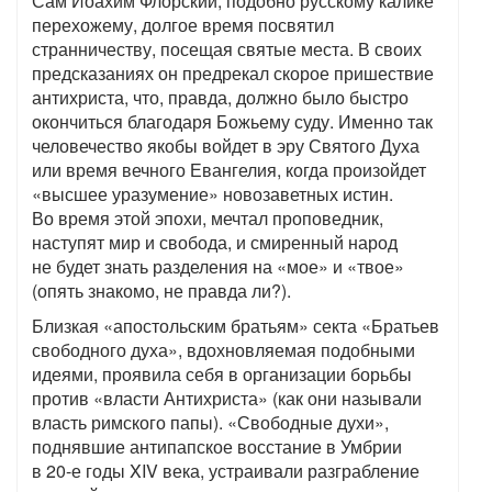
Сам Иоахим Флорский, подобно русскому калике
перехожему, долгое время посвятил
странничеству, посещая святые места. В своих
предсказаниях он предрекал скорое пришествие
антихриста, что, правда, должно было быстро
окончиться благодаря Божьему суду. Именно так
человечество якобы войдет в эру Святого Духа
или время вечного Евангелия, когда произойдет
«высшее уразумение» новозаветных истин.
Во время этой эпохи, мечтал проповедник,
наступят мир и свобода, и смиренный народ
не будет знать разделения на «мое» и «твое»
(опять знакомо, не правда ли?).
Близкая «апостольским братьям» секта «Братьев
свободного духа», вдохновляемая подобными
идеями, проявила себя в организации борьбы
против «власти Антихриста» (как они называли
власть римского папы). «Свободные духи»,
поднявшие антипапское восстание в Умбрии
в 20-е годы XIV века, устраивали разграбление