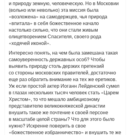
и природу земную, человеческую. Но в Московии
(вольно или невольно) эта миссия была
«возложена» на самодержцев, чья природа
«впитала» в себя божественное начало
настолько сильно, что они стали живым
олицетворением Спасителя, своего рода
«ходячей иконой».
Интересно понять, на чем была замешана такая
самоуверенность державных особ? Чтобы
выявить природу столь дерзких претензий
со стороны московских правителей, достаточно
еще раз обратить внимание на тех же еретиков.
Уж если простой актер Иоганн Лейденский сумел
в глазах нескольких тысяч человек стать «Царем
Христом», то что мешало амбициозному
представителю великокняжеской династии
внушить такое же почтение к своей персоне
в масштабе целой страны? Что для этого было
нужно? Искренне поверить в свое
«божественное избранничество» и внушить те же