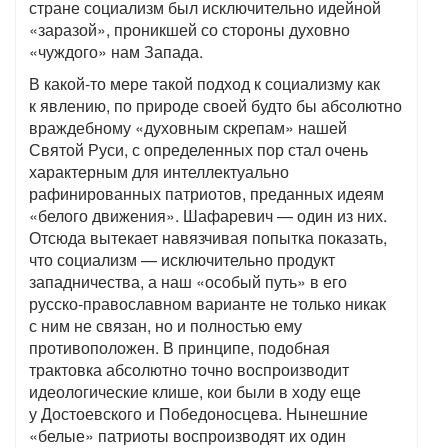
стране социализм был исключительно идейной
«заразой», проникшей со стороны духовно
«чуждого» нам Запада.
В какой-то мере такой подход к социализму как
к явлению, по природе своей будто бы абсолютно
враждебному «духовным скрепам» нашей
Святой Руси, с определенных пор стал очень
характерным для интеллектуально
рафинированных патриотов, преданных идеям
«белого движения». Шафаревич — один из них.
Отсюда вытекает навязчивая попытка показать,
что социализм — исключительно продукт
западничества, а наш «особый путь» в его
русско-православном варианте не только никак
с ним не связан, но и полностью ему
противоположен. В принципе, подобная
трактовка абсолютно точно воспроизводит
идеологические клише, кои были в ходу еще
у Достоевского и Победоносцева. Нынешние
«белые» патриоты воспроизводят их один