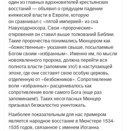
один из главных вдохновителей крестьянских
восстаний — объявил о грядущем падении
княжеской власти в Европе, которую
он сравнивал с «пятой империей» из сна
Навуходоносора. Свои «пророческие»
откровения он ставил выше толкований Библии.
Такие пророчества понимались Мюнцером как
«божественные» указания свыше, посылаемые
Богом своим «избранным». Именно им, по мысли
новоявленного пророка, должна перейти вся
полнота власти (запомним это!) в наступающей
эпохе, где они составят свою особую церковь,
отделенную от «безбожников». Сопротивление
воли «избранных» расценивалось как
сопротивление воле самого Бога (еще раз
запоминаем!). Таких несогласных Мюнцер
призывал безжалостно уничтожать.
Наиболее показательным для нас примером
является народное восстание в Мюнстере 1534-
1535 годов, связанное с именем Иоганна