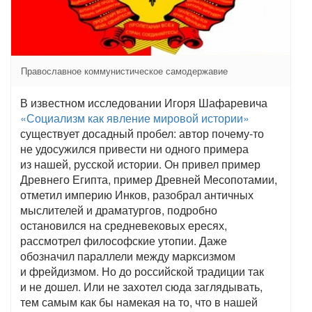
Православное коммунистическое самодержавие
В известном исследовании Игоря Шафаревича
«Социализм как явление мировой истории»
существует досадный пробел: автор почему-то
не удосужился привести ни одного примера
из нашей, русской истории. Он привел пример
Древнего Египта, пример Древней Месопотамии,
отметил империю Инков, разобрал античных
мыслителей и драматургов, подробно
остановился на средневековых ересях,
рассмотрел философские утопии. Даже
обозначил параллели между марксизмом
и фрейдизмом. Но до российской традиции так
и не дошел. Или не захотел сюда заглядывать,
тем самым как бы намекая на то, что в нашей