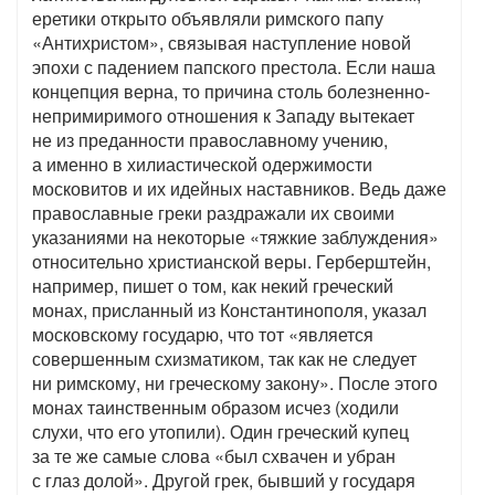
еретики открыто объявляли римского папу
«Антихристом», связывая наступление новой
эпохи с падением папского престола. Если наша
концепция верна, то причина столь болезненно-
непримиримого отношения к Западу вытекает
не из преданности православному учению,
а именно в хилиастической одержимости
московитов и их идейных наставников. Ведь даже
православные греки раздражали их своими
указаниями на некоторые «тяжкие заблуждения»
относительно христианской веры. Герберштейн,
например, пишет о том, как некий греческий
монах, присланный из Константинополя, указал
московскому государю, что тот «является
совершенным схизматиком, так как не следует
ни римскому, ни греческому закону». После этого
монах таинственным образом исчез (ходили
слухи, что его утопили). Один греческий купец
за те же самые слова «был схвачен и убран
с глаз долой». Другой грек, бывший у государя