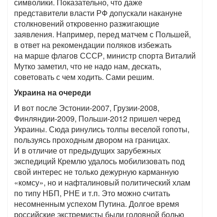
символики. Показательно, что даже
представители власти РФ допускали накануне
столкновений откровенно разжигающие
заявления. Например, перед матчем с Польшей,
в ответ на рекомендации поляков избежать
на марше флагов СССР, министр спорта Виталий
Мутко заметил, что не надо нам, дескать,
советовать с чем ходить. Сами решим.
Украина на очереди
И вот после Эстонии-2007, Грузии-2008,
Финляндии-2009, Польши-2012 пришел черед
Украины. Сюда ринулись толпы веселой гопоты,
пользуясь проходным двором на границах.
И в отличие от предыдущих зарубежных
экспедиций Кремлю удалось мобилизовать под
свой интерес не только дежурную карманную
«комсу», но и нафталиновый политический хлам
по типу НБП, РНЕ и т.п. Это можно считать
несомненным успехом Путина. Долгое время
российские экстремисты были головной болью