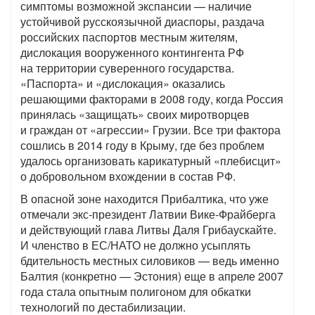
симптомы возможной экспансии — наличие
устойчивой русскоязычной диаспоры, раздача
российских паспортов местным жителям,
дислокация вооруженного контингента РФ
на территории суверенного государства.
«Паспорта» и «дислокация» оказались
решающими факторами в 2008 году, когда Россия
принялась «защищать» своих миротворцев
и граждан от «агрессии» Грузии. Все три фактора
сошлись в 2014 году в Крыму, где без проблем
удалось организовать карикатурный «плебисцит»
о добровольном вхождении в состав РФ.
В опасной зоне находится Прибалтика, что уже
отмечали экс-президент Латвии Вике-Фрайберга
и действующий глава Литвы Даля Грибаускайте.
И членство в ЕС/НАТО не должно усыплять
бдительность местных силовиков — ведь именно
Балтия (конкретно — Эстония) еще в апреле 2007
года стала опытным полигоном для обкатки
технологий по дестабилизации.