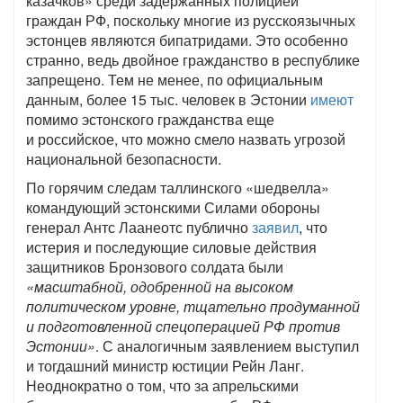
казачков» среди задержанных полицией
граждан РФ, поскольку многие из русскоязычных
эстонцев являются бипатридами. Это особенно
странно, ведь двойное гражданство в республике
запрещено. Тем не менее, по официальным
данным, более 15 тыс. человек в Эстонии
имеют
помимо эстонского гражданства еще
и российское, что можно смело назвать угрозой
национальной безопасности.
По горячим следам таллинского «шедвелла»
командующий эстонскими Силами обороны
генерал Антс Лаанеотс публично
заявил
, что
истерия и последующие силовые действия
защитников Бронзового солдата были
«масштабной, одобренной на высоком
политическом уровне, тщательно продуманной
и подготовленной спецоперацией РФ против
Эстонии»
. С аналогичным заявлением выступил
и тогдашний министр юстиции Рейн Ланг.
Неоднократно о том, что за апрельскими