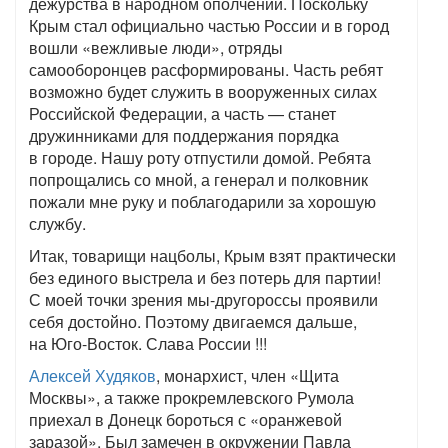
дежурства в народном ополчении. Поскольку
Крым стал официально частью России и в город
вошли «вежливые люди», отряды
самооборонцев расформированы. Часть ребят
возможно будет служить в вооруженных силах
Российской Федерации, а часть — станет
дружинниками для поддержания порядка
в городе. Нашу роту отпустили домой. Ребята
попрощались со мной, а генерал и полковник
пожали мне руку и поблагодарили за хорошую
службу.
Итак, товарищи нацболы, Крым взят практически
без единого выстрела и без потерь для партии!
С моей точки зрения мы-другороссы проявили
себя достойно. Поэтому двигаемся дальше,
на Юго-Восток. Слава России !!!
Алексей Худяков
, монархист, член «Щита
Москвы», а также прокремлевского Румола
приехал в Донецк бороться с «оранжевой
заразой». Был замечен в окружении Павла