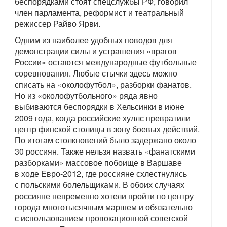
беспорядками стоят спецслужбы РФ, говорил
член парламента, реформист и театральный
режиссер Райво Ярви.
Одним из наиболее удобных поводов для
демонстрации силы и устрашения «врагов
России» остаются международные футбольные
соревнования. Любые стычки здесь можно
списать на «околофутбол», разборки фанатов.
Но из «околофутбольного» ряда явно
выбиваются беспорядки в Хельсинки в июне
2009 года, когда российские хуллс превратили
центр финской столицы в зону боевых действий.
По итогам столкновений было задержано около
30 россиян. Также нельзя назвать «фанатскими
разборками» массовое побоище в Варшаве
в ходе Евро-2012, где россияне схлестнулись
с польскими болельщиками. В обоих случаях
россияне непременно хотели пройти по центру
города многотысячным маршем и обязательно
с использованием провокационной советской