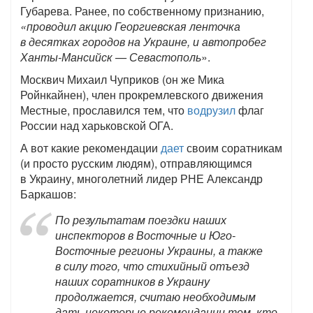
Губарева. Ранее, по собственному признанию,
«проводил акцию Георгиевская ленточка
в десятках городов на Украине, и автопробег
Ханты-Мансийск — Севастополь
».
Москвич Михаил Чуприков (он же Мика
Ройнкайнен), член прокремлевского движения
Местные, прославился тем, что
водрузил
флаг
России над харьковской ОГА.
А вот какие рекомендации
дает
своим соратникам
(и просто русским людям), отправляющимся
в Украину, многолетний лидер РНЕ Александр
Баркашов:
По результатам поездки наших
инспекторов в Восточные и Юго-
Восточные регионы Украины, а также
в силу того, что стихийный отъезд
наших соратников в Украину
продолжается, считаю необходимым
дать некоторые рекомендации тем, кто