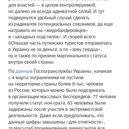
для властей — в целом контролируемой,
но далеко не всегда адекватной силой. И тут
подвернулся удобный случай сделать
из радикалов потенциальных союзников, да еще
натравить их на «жидобандеровцев»
и «западных подстилок». И скорей всего
бОльшая часть путинских туристов отправилась
в Украину не за деньги, а по «зову сердца»,
ну и также по причине маргинального статуса
внутри своей страны.
По
данным
Госпогранслужбы Украины, начиная
с 4 марта пограничники не пустили
на территорию страны более 8 тыс. человек
из России, которых можно было подозревать
в организации массовых беспорядков. 77 человек
получили статус нон-грата, 63 человека были
задержаны после участия в экстремистской
деятельности. Даже если предположить, что
данные цифры завышены «для отчетности»,
то масштаб проникновения диверсантов все