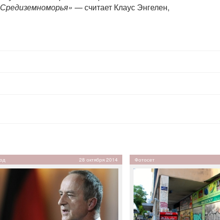
 Средиземноморья»
— считает Клаус Энгелен,
од
28 октября 2014
Фотосет