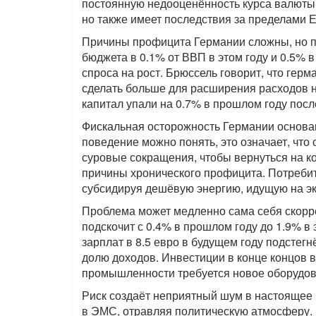
постоянную недооценённость курса валюты.
но также имеет последствия за пределами 
Причины профицита Германии сложны, но п
бюджета в 0.1% от ВВП в этом году и 0.5%
спроса на рост. Брюссель говорит, что гер
сделать больше для расширения расходов н
капитал упали на 0.7% в прошлом году посл
Фискальная осторожность Германии основан
поведение можно понять, это означает, чт
суровые сокращения, чтобы вернуться на ко
причины хронического профицита. Потребит
субсидируя дешёвую энергию, идущую на эк
Проблема может медленно сама себя скорре
подскочит с 0.4% в прошлом году до 1.9% в
зарплат в 8.5 евро в будущем году подсте
долю доходов. Инвестиции в конце концов во
промышленности требуется новое оборудов
Риск создаёт неприятный шум в настоящее
в ЭМС, отравляя политическую атмосферу.