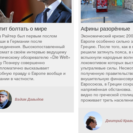
тит болтать о мире
Афины разорённые
 Райтер был первым послом
Экономический кризис 200
ши в Германии после
Европе особенно сильно 
оединения. Высокопоставленный
Грецию. После того, как в
омат в своём интервью ведущему
решили затянуть пояса, в 
тическому обозревателю «Die Welt»
вспыхнули народные волн
у Познеру совершенно
локомотивом которых выс
пломатично высказывает
ультралевые силы. Несмо
обную правду о Европе вообще и
полученную правительств
ании в частности.
внушительную финансову
Евросоюза, в Греции сохр
напряжённая обстановка.
видно по греческой столиц
Вадим Давыдов
проживает треть населени
Дмитрий Крав