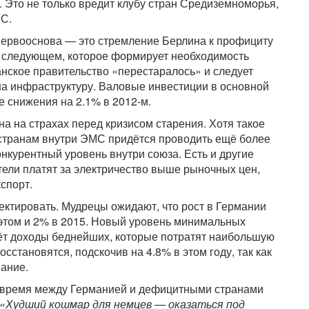
 Это не только вредит клубу стран Средиземноморья,
ЕС.
ервооснова — это стремление Берлина к профициту
 в следующем, которое формирует необходимость
манское правительство «перестаралось» и следует
а инфраструктуру. Валовые инвестиции в основной
е снижения на 2.1% в 2012-м.
а на страхах перед кризисом старения. Хотя такое
о странам внутри ЭМС придётся проводить ещё более
нкурентный уровень внутри союза. Есть и другие
ели платят за электричество выше рыночных цен,
спорт.
ктировать. Мудрецы ожидают, что рост в Германии
 этом и 2% в 2015. Новый уровень минимальных
гнёт доходы беднейших, которые потратят наибольшую
сстановятся, подскочив на 4.8% в этом году, так как
ание.
 время между Германией и дефицитными странами
«Худший кошмар для немцев — оказаться под