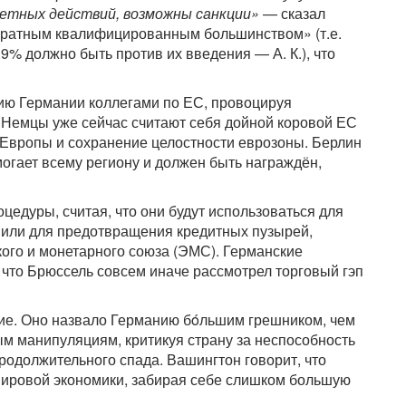
етных действий, возможны санкции»
— сказал
братным квалифицированным большинством» (т.е.
% должно быть против их введения — А. К.), что
ию Германии коллегами по ЕС, провоцируя
 Немцы уже сейчас считают себя дойной коровой ЕС
а Европы и сохранение целостности еврозоны. Берлин
могает всему региону и должен быть награждён,
едуры, считая, что они будут использоваться для
, или для предотвращения кредитных пузырей,
ого и монетарного союза (ЭМС). Германские
 что Брюссель совсем иначе рассмотрел торговый гэп
ие. Оно назвало Германию бóльшим грешником, чем
ым манипуляциям, критикуя страну за неспособность
родолжительного спада. Вашингтон говорит, что
ировой экономики, забирая себе слишком большую