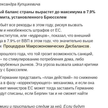
лександра Купцикевича
ый баланс страны вырастет до максимума в 7.9%
имита, установленного Брюсселем
ьёт все рекорды в этом году, рискуя вызвать
м и неизбежность штрафов от ЕС.
нститутов, или «мудрецов», показал, что внешний
 в 7.9% от ВВП в этом году, что значительно выше
ых
Процедурах Макроэкономических Дисбалансов
.
ошлого года, что той грозит возможность санкций,
» по стимулированию потребления дома, либо
зарубежных рынков. Эта угроза вызвала шквал критики
ку с Брюсселем.
 Германии представить «план действий» по снижению
а в фазу «корректирующего» механизма, и если она
овет министров ЕС может тогда заставить Германию
удут списаны, если Берлин так и не сможет найти
ики и пристально следим за ней. Если будут