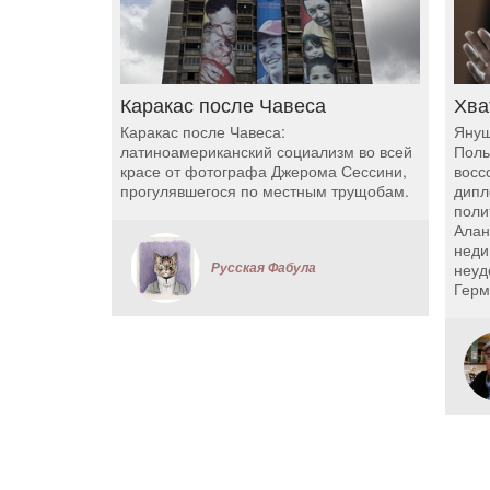
Каракас после Чавеса
Хва
Каракас после Чавеса:
Януш
латиноамериканский социализм во всей
Поль
красе от фотографа Джерома Сессини,
восс
прогулявшегося по местным трущобам.
дипл
поли
Алан
неди
Русская Фабула
неуд
Герм