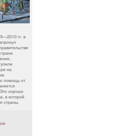
9—2010 гг. в
затронул
 правительстве
стране
ения,
тупили
тря на
ом
ю помощь от
аняется
 Это хорошо
е, в которой
я страны.
цов