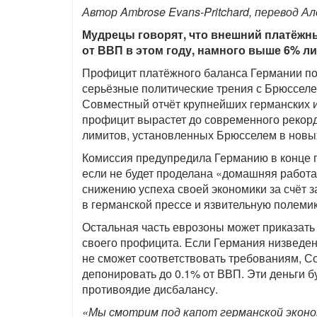
Автор Ambrose Evans-Pritchard, перевод А
Мудрецы говорят, что внешний платёжн
от ВВП в этом году, намного выше 6% л
Профицит платёжного баланса Германии поб
серьёзные политические трения с Брюсселе
Совместный отчёт крупнейших германских и
профицит вырастет до современного рекорда
лимитов, установленных Брюсселем в нов
Комиссия предупредила Германию в конце пр
если не будет проделана «домашняя работа
снижению успеха своей экономики за счёт 
в германской прессе и язвительную полеми
Остальная часть еврозоны может приказать
своего профицита. Если Германия низведен
не сможет соответствовать требованиям, С
депонировать до 0.1% от ВВП. Эти деньги б
противоядие дисбалансу.
«Мы смотрим под капот германской эконом