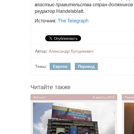
властью правительства стран-должников
редактор Handelsblatt.
Источник:
The Telegraph
Автор:
Александр Купцикевич
Темы:
Европа
Перевод
Читайте также
Фотосет
6 августа 2013
Перев