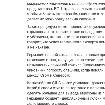
системные нарушения и не последует отв
представитель ЕС. Штрафы налагаются «о
чтобы избежать штрафов большинство в 73.9
делает их блокировку весьма сложным.
Такая процедура может привести к осужден
взрывоопасные политические последствия.
и убеждены, что заплатили за спасение юг
говорит, что успех германского экспорта по
а не наказан.
Германия первой соглашалась на новые проц
наказания стран, живущих не по средствам
называемых причиной кризиса Экономическ
чиновники попросту опешили, когда поняли,
между Югом и Севером.
Казначейство США также усиливает давлен
Китай в своём отчёте по торговле и валютн
сделать большее для вывода еврозоны из п
Германия создаёт «дефляционный уклон» м
долю мирового спроса.