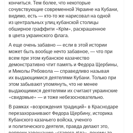
кончиться. Тем более, что некоторые
сочувствующие современной Украине на Кубани,
видимо, есть — кто-то же нарисовал на одной
из центральных улиц кубанской столицы
обширное граффити «Крiм», раскрашенное
в цвета украинского флага.
А еще очень забавно — если в этой истории
может быть вообще нечто забавное, — что при
всем при этом кубанское казачество
демонстративно чтит память и Федора Щербины,
и Миколы Рябовола — справедливо называя
их выдающимися деятелями Кубани. Только при
этом забывают упомянуть, что не менее
выдающимися деятелями их считают украинские
«свидомые» — и тоже небезосновательно.
В рамках «возрождения традиций» в Краснодаре
перезахоранивают Федора Щербину, историка
Кубанского казачьего войска, ученого
и политического деятеля, правда делают это,
вопреки завещанию «старого дiда», почему-то