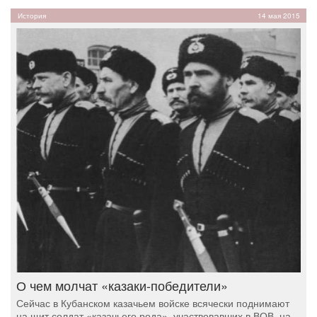
История
14 мая 2015
О чем молчат «казаки-победители»
Сейчас в Кубанском казачьем войске всячески поднимают
на щит солдат «казачьего рода», участвовавших в ВОВ, на