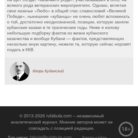
всякого рода ветеранских мероприятиях. Однако, вплетая
свое казачье «Любо» в общий глас славословий «Великой
Победе», нынешние «кубанцы» не очень любят вспоминать
о той, достаточно неоднозначной, позиции, которую заняли
кубанские казаки в те трагические годы. Ниже я изложу
небольшую подборку фактов из жизни кубанского
казачества и вообще Кубани — фактов, представляющих
несколько иную картину, нежели та, которую сейчас норовят
подать в ККВ.
Игорь Кубанский
© 2013-2026 rufabula.com – независимый
аналитический журнал. Мнение авторов может не
совпадать с позицией редакции.
Для связи:
fabula@rufabula.com
Карта сайта