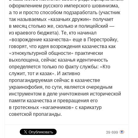
оформлением русского имперского шовинизма,
а то и просто способом подзаработать (участник
так называемых «казачьих дружин» получает
в месяц столько же, сколько и полицейский —
из краевого бюджета). Те, кто начинал
«возрождение казачества» еще в Перестройку,
говорят, что идея возрождения казачества как
«этнокультурной общности» практически
выхолощена, сейчас казачья идентичность
определяется только по факту службы: «Кто
служит, тот и казак». И активно
пропагандируемая сейчас в казачестве
украинофобия, по сути, является очередным
инструментом в деле уничтожения исторической
памяти казачества и превращения его
в гротескных «нагаечников» с карикатур
советской пропаганды.
39 699