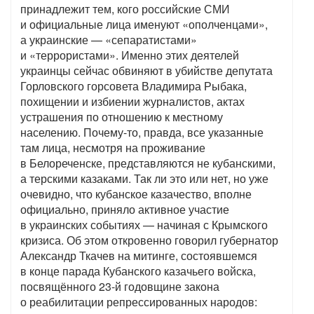
принадлежит тем, кого российские СМИ
и официальные лица именуют «ополченцами»,
а украинские — «сепаратистами»
и «террористами». Именно этих деятелей
украинцы сейчас обвиняют в убийстве депутата
Горловского горсовета Владимира Рыбака,
похищении и избиении журналистов, актах
устрашения по отношению к местному
населению. Почему-то, правда, все указанные
там лица, несмотря на проживание
в Белореченске, представляются не кубанскими,
а терскими казаками. Так ли это или нет, но уже
очевидно, что кубанское казачество, вполне
официально, приняло активное участие
в украинских событиях — начиная с Крымского
кризиса. Об этом откровенно говорил губернатор
Александр Ткачев на митинге, состоявшемся
в конце парада Кубанского казачьего войска,
посвящённого 23-й годовщине закона
о реабилитации репрессированных народов: