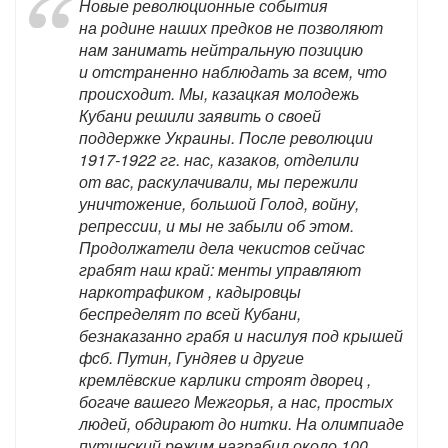
Новые революционные события
на родине наших предков не позволяют
нам занимать нейтральную позицию
и отстраненно наблюдать за всем, что
происходит. Мы, казацкая молодежь
Кубани решили заявить о своей
поддержке Украины. После революции
1917-1922 гг. нас, казаков, отделили
от вас, раскулачивали, мы пережили
уничтожение, большой Голод, войну,
репрессии, и мы не забыли об этом.
Продолжатели дела чекистов сейчас
грабят наш край: менты управляют
наркотрафиком , кадыровцы
беспределят по всей Кубани,
безнаказанно грабя и насилуя под крышей
фсб. Путин, Гундяев и другие
кремлёвские карлики строят дворец ,
богаче вашего Межгорья, а нас, простых
людей, обдирают до нитки. На олимпиаде
путинский режим награбил около 100