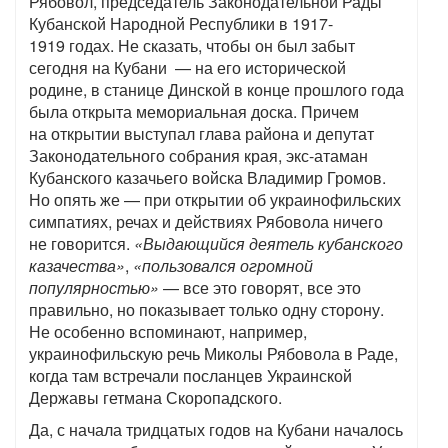
Рябовол, председатель Законодательной Рады
Кубанской Народной Республики в 1917-
1919 годах. Не сказать, чтобы он был забыт
сегодня на Кубани — на его исторической
родине, в станице Динской в конце прошлого года
была открыта мемориальная доска. Причем
на открытии выступал глава района и депутат
Законодательного собрания края, экс-атаман
Кубанского казачьего войска Владимир Громов.
Но опять же — при открытии об украинофильских
симпатиях, речах и действиях Рябовола ничего
не говорится.
«Выдающийся деятель кубанского
казачества»
,
«пользовался огромной
популярностью»
— все это говорят, все это
правильно, но показывает только одну сторону.
Не особенно вспоминают, например,
украинофильскую речь Миколы Рябовола в Раде,
когда там встречали посланцев Украинской
Державы гетмана Скоропадского.
Да, с начала тридцатых годов на Кубани началось