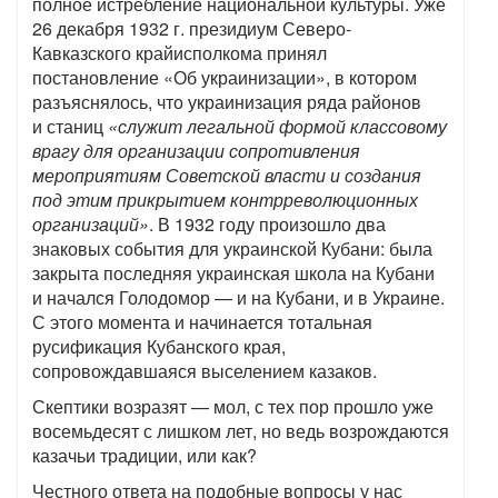
полное истребление национальной культуры. Уже
26 декабря 1932 г. президиум Северо-
Кавказского крайисполкома принял
постановление «Об украинизации», в котором
разъяснялось, что украинизация ряда районов
и станиц
«служит легальной формой классовому
врагу для организации сопротивления
мероприятиям Советской власти и создания
под этим прикрытием контрреволюционных
организаций»
. В 1932 году произошло два
знаковых события для украинской Кубани: была
закрыта последняя украинская школа на Кубани
и начался Голодомор — и на Кубани, и в Украине.
С этого момента и начинается тотальная
русификация Кубанского края,
сопровождавшаяся выселением казаков.
Скептики возразят — мол, с тех пор прошло уже
восемьдесят с лишком лет, но ведь возрождаются
казачьи традиции, или как?
Честного ответа на подобные вопросы у нас