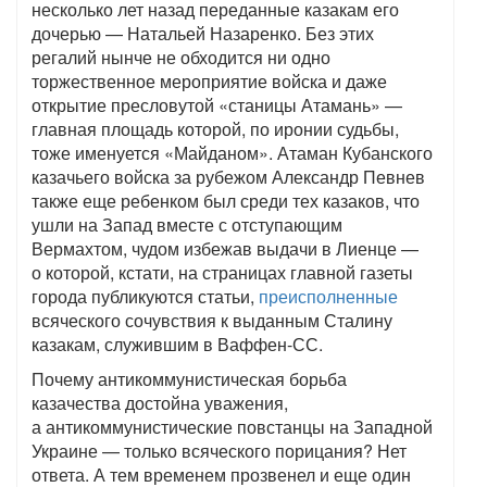
несколько лет назад переданные казакам его
дочерью — Натальей Назаренко. Без этих
регалий нынче не обходится ни одно
торжественное мероприятие войска и даже
открытие пресловутой «станицы Атамань» —
главная площадь которой, по иронии судьбы,
тоже именуется «Майданом». Атаман Кубанского
казачьего войска за рубежом Александр Певнев
также еще ребенком был среди тех казаков, что
ушли на Запад вместе с отступающим
Вермахтом, чудом избежав выдачи в Лиенце —
о которой, кстати, на страницах главной газеты
города публикуются статьи,
преисполненные
всяческого сочувствия к выданным Сталину
казакам, служившим в Ваффен-СС.
Почему антикоммунистическая борьба
казачества достойна уважения,
а антикоммунистические повстанцы на Западной
Украине — только всяческого порицания? Нет
ответа. А тем временем прозвенел и еще один