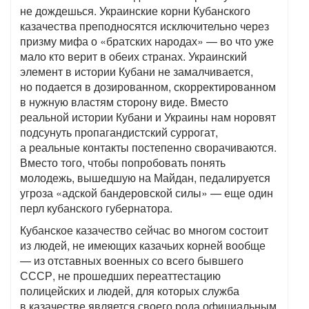
не дождешься. Украинские корни Кубанского
казачества преподносятся исключительно через
призму мифа о «братских народах» — во что уже
мало кто верит в обеих странах. Украинский
элемент в истории Кубани не замалчивается,
но подается в дозированном, скорректированном
в нужную властям сторону виде. Вместо
реальной истории Кубани и Украины нам норовят
подсунуть пропагандистский суррогат,
а реальные контакты постепенно сворачиваются.
Вместо того, чтобы попробовать понять
молодежь, вышедшую на Майдан, педалируется
угроза «адской бандеровской силы» — еще один
перл кубанского губернатора.
Кубанское казачество сейчас во многом состоит
из людей, не имеющих казачьих корней вообще
— из отставных военных со всего бывшего
СССР, не прошедших переаттестацию
полицейских и людей, для которых служба
в казачестве является своего рода официальным