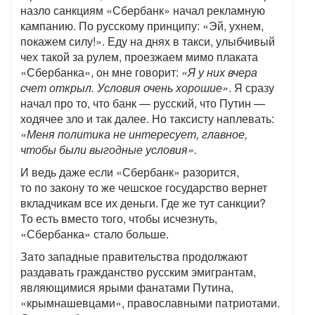
назло санкциям «Сбербанк» начал рекламную
кампанию. По русскому принципу: «Эй, ухнем,
покажем силу!». Еду на днях в такси, улыбчивый
чех такой за рулем, проезжаем мимо плаката
«Сбербанка», он мне говорит:
«Я у них вчера
счет открыл. Условия очень хорошие»
. Я сразу
начал про то, что банк — русский, что Путин —
ходячее зло и так далее. Но таксисту наплевать:
«Меня политика не интересует, главное,
чтобы были выгодные условия».
И ведь даже если «Сбербанк» разорится,
то по закону то же чешское государство вернет
вкладчикам все их деньги. Где же тут санкции?
То есть вместо того, чтобы исчезнуть,
«Сбербанка» стало больше.
Зато западные правительства продолжают
раздавать гражданство русским эмигрантам,
являющимися ярыми фанатами Путина,
«крымнашевцами», православными патриотами.