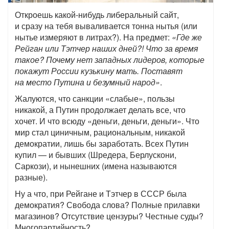
Откроешь какой-нибудь либеральный сайт,
и сразу на тебя вываливается тонна нытья (или
нытье измеряют в литрах?). На предмет:
«Где же
Рейган или Тэтчер наших дней?! Что за время
такое? Почему нет западных лидеров, которые
покажут России кузькину мать. Поставят
на место Путина и безумный народ»
.
Жалуются, что санкции «слабые», пользы
никакой, а Путин продолжает делать все, что
хочет. И что всюду «деньги, деньги, деньги». Что
мир стал циничным, рациональным, никакой
демократии, лишь бы заработать. Всех Путин
купил — и бывших (Шредера, Берлускони,
Саркози), и нынешних (имена называются
разные).
Ну а что, при Рейгане и Тэтчер в СССР была
демократия? Свобода слова? Полные прилавки
магазинов? Отсутствие цензуры? Честные суды?
Многопартийность?