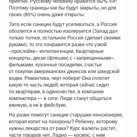
приятно. Русскому человеку нравится быть VIP.
Поэтому границы как бы будут закрыты, но для
своих (85%) очень даже открыты.
Зато если санкции будут усиливаться, а Россия
обозлится и полностью изолируется (Запад дал
только толчок, остальное Россия сделает своими
руками), то это понравится разве что узкой
«прослойке» интеллигенции. Квартирные
концерты, диски (флешки) с «запрещенными»
фильмами, кухонные посиделки, счастье
от покупки американских джинсов или шведской
водки. Романтика, черт побери! Она сплотит
какую-то часть людей, которая сейчас сидит
по квартирам, в одиночестве, в компании
компьютера — в сети. Люди станут общаться
вживую, а не в фейсбуке.
Но разве помогут санкции старушке-пенсионерке,
которая копит на похороны? Ребенку, которому
нужны лекарства от рака? Курс валюты растет,
части товаров нет. Ладно — космос, с ним