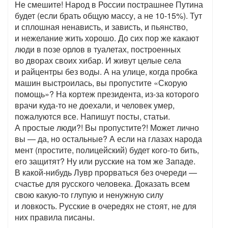
Не смешите! Народ в России пострашнее Путина
будет (если брать общую массу, а не 10-15%). Тут
и сплошная ненависть, и зависть, и пьянство,
и нежелание жить хорошо. До сих пор же какают
люди в позе орлов в туалетах, построенных
во дворах своих хибар. И живут целые села
и райцентры без воды. А на улице, когда пробка
машин выстроилась, вы пропустите «Скорую
помощь»? На кортеж президента, из-за которого
врачи куда-то не доехали, и человек умер,
пожалуются все. Напишут посты, статьи.
А простые люди?! Вы пропустите?! Может лично
вы — да, но остальные? А если на глазах народа
мент (простите, полицейский) будет кого-то бить,
его защитят? Ну или русские на том же Западе.
В какой-нибудь Лувр прорваться без очереди —
счастье для русского человека. Доказать всем
свою какую-то глупую и ненужную силу
и ловкость. Русские в очередях не стоят, не для
них правила писаны.