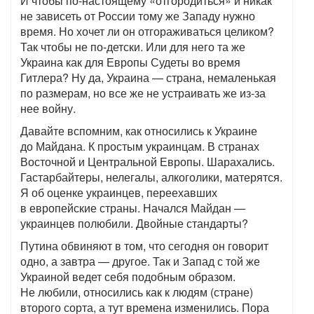
И чтобы по-настоящему «отгородиться» и никак
не зависеть от России тому же Западу нужно
время. Но хочет ли он отгораживаться целиком?
Так чтобы не по-детски. Или для него та же
Украина как для Европы Судеты во время
Гитлера? Ну да, Украина — страна, немаленькая
по размерам, но все же не устраивать же из-за
нее войну.
Давайте вспомним, как относились к Украине
до Майдана. К простым украинцам. В странах
Восточной и Центральной Европы. Шарахались.
Гастарбайтеры, нелегалы, алкоголики, матерятся.
Я об оценке украинцев, переехавших
в европейские страны. Начался Майдан —
украинцев полюбили. Двойные стандарты?
Путина обвиняют в том, что сегодня он говорит
одно, а завтра — другое. Так и Запад с той же
Украиной ведет себя подобным образом.
Не любили, относились как к людям (стране)
второго сорта, а тут времена изменились. Пора