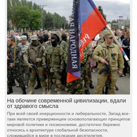
На обочине современной цивилизации, вдали
от здравого смысла
При всей своей инерционности и либеральности, Запад все-
таки является приверженцем основополагающих принципов
мировой политики и геоэкономики, достаточно бережно
относясь к архитектуре глобальной безопасности,
сложившейся в мире в последние десятилетия.