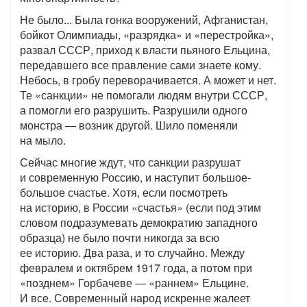
Не было... Была гонка вооружений, Афганистан,
бойкот Олимпиады, «разрядка» и «перестройка»,
развал СССР, приход к власти пьяного Ельцина,
передавшего все правление сами знаете кому.
Небось, в гробу переворачивается. А может и нет.
Те «санкции» не помогали людям внутри СССР,
а помогли его разрушить. Разрушили одного
монстра — возник другой. Шило поменяли
на мыло.
Сейчас многие ждут, что санкции разрушат
и современную Россию, и наступит большое-
большое счастье. Хотя, если посмотреть
на историю, в России «счастья» (если под этим
словом подразумевать демократию западного
образца) не было почти никогда за всю
ее историю. Два раза, и то случайно. Между
февралем и октябрем 1917 года, а потом при
«позднем» Горбачеве — «раннем» Ельцине.
И все. Современный народ искренне жалеет