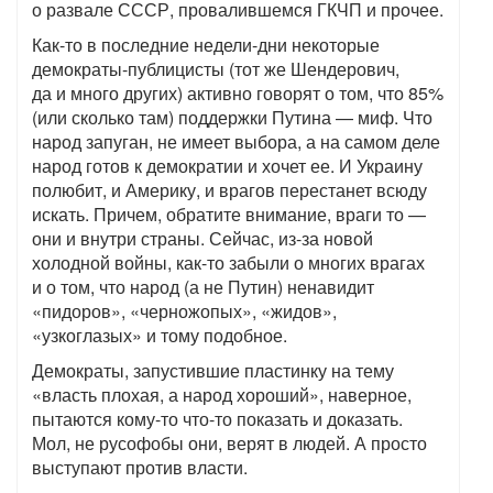
о развале СССР, провалившемся ГКЧП и прочее.
Как-то в последние недели-дни некоторые
демократы-публицисты (тот же Шендерович,
да и много других) активно говорят о том, что 85%
(или сколько там) поддержки Путина — миф. Что
народ запуган, не имеет выбора, а на самом деле
народ готов к демократии и хочет ее. И Украину
полюбит, и Америку, и врагов перестанет всюду
искать. Причем, обратите внимание, враги то —
они и внутри страны. Сейчас, из-за новой
холодной войны, как-то забыли о многих врагах
и о том, что народ (а не Путин) ненавидит
«пидоров», «черножопых», «жидов»,
«узкоглазых» и тому подобное.
Демократы, запустившие пластинку на тему
«власть плохая, а народ хороший», наверное,
пытаются кому-то что-то показать и доказать.
Мол, не русофобы они, верят в людей. А просто
выступают против власти.