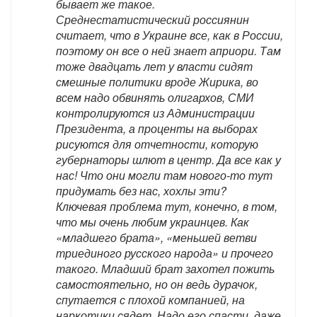
бывает же такое.
Среднестатистический россиянин
считает, что в Украине все, как в России,
поэтому он все о ней знает априори. Там
тоже двадцать лет у власти сидят
смешные политики вроде Жирика, во
всем надо обвинять олигархов, СМИ
контролируются из Администрации
Президента, а проценты на выборах
рисуются для отчетности, которую
губернаторы шлют в центр. Да все как у
нас! Что они могли там нового-то тут
придумать без нас, хохлы эти?
Ключевая проблема тут, конечно, в том,
что мы очень любим украинцев. Как
«младшего брата», «меньшей ветви
триединого русского народа» и прочего
такого. Младший брат захотел пожить
самостоятельно, но он ведь дурачок,
спутается с плохой компанией, на
наркотики сядет. Надо его спасти, даже