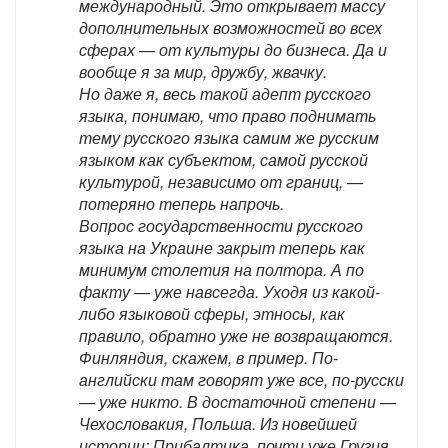
международный. Это открывает массу
дополнительных возможностей во всех
сферах — от культуры до бизнеса. Да и
вообще я за мир, дружбу, жвачку.
Но даже я, весь такой адепт русского
языка, понимаю, что право поднимать
тему русского языка самим же русским
языком как субъектом, самой русской
культурой, независимо от границ, —
потеряно теперь напрочь.
Вопрос государственности русского
языка на Украине закрыт теперь как
минимум столетия на полтора. А по
факту — уже навсегда. Уходя из какой-
либо языковой сферы, этносы, как
правило, обратно уже не возвращаются.
Финляндия, скажем, в пример. По-
английски там говорят уже все, по-русски
— уже никто. В достаточной степени —
Чехословакия, Польша. Из новейшей
истории: Прибалтика, почти уже Грузия