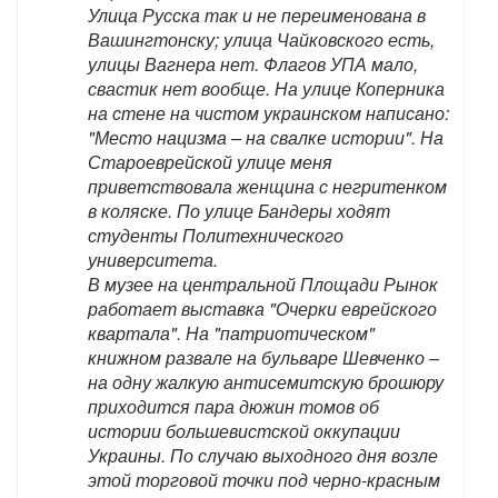
Улица Русска так и не переименована в
Вашингтонску; улица Чайковского есть,
улицы Вагнера нет. Флагов УПА мало,
свастик нет вообще. На улице Коперника
на стене на чистом украинском написано:
"Место нацизма – на свалке истории". На
Староеврейской улице меня
приветствовала женщина с негритенком
в коляске. По улице Бандеры ходят
студенты Политехнического
университета.
В музее на центральной Площади Рынок
работает выставка "Очерки еврейского
квартала". На "патриотическом"
книжном развале на бульваре Шевченко –
на одну жалкую антисемитскую брошюру
приходится пара дюжин томов об
истории большевистской оккупации
Украины. По случаю выходного дня возле
этой торговой точки под черно-красным