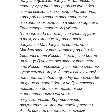
получающим зарплату в ₽. Занавесить
страну чугунной шторкой можно и без
всяких выездных виз, если одна монета,
которой не хватит расплатиться
и за глоточек эспрессо в любой кафешке
Трастевере, стоит 60 рублей.
В начале года я писал, что очень грущу
о том, как многие хорошие люди
радуются Майдану и не видят, что
Майдан закончится катастрофой и для
Украины и для России. Писал, что бойня
на улице Грушевского закончится тем,
что Россия отожмет у соседней страны
кусок земли и моря. А это в свою очередь
потянет за собой еще одну катастрофу,
на фоне которой бойня на Грушевского
покажется детским праздником
с приглашенными клоунами
и музыкантами. Хорошие люди,
разумеется, за мнение тогда распяли.
А я до сих пор не понимаю, почему