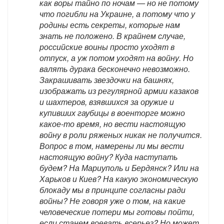
как воры тайно по ночам — но не потому
что погибли на Украине, а потому что у
родины есть секреты, которые нам
знать не положено. В крайнем случае,
российские воины просто уходят в
отпуск, а уж потом уходят на войну. Но
валять дурака бесконечно невозможно.
Закрашивать звездочки на башнях,
изображать из регулярной армии казаков
и шахтеров, взявшихся за оружие и
купивших гаубицы в военторге можно
какое-то время, но вести настоящую
войну в роли ряженых никак не получится.
Вопрос в том, намерены ли мы вести
настоящую войну? Куда наступать
будем? На Мариуполь и Бердянск? Или на
Харьков и Киев? На какую экономическую
блокаду мы в принципе согласны ради
войны? Не говоря уже о том, на какие
человеческие потери мы готовы пойти,
если станем воевать всерьез? Но может