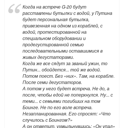
Когда на встрече G-20 будут
расставлены бутылки с водой, у Путина
будет персональная бутылка,
привезенная на одном из кораблей, с
водой, протестированной на
специальном оборудовании и
продегустированной семью
последовательными оставшимися в
живых дегустаторами.
Когда же все сядут за званый ужин, то
Путин... обойдется... той же водой.
Потом поест. Без «них». Там, на корабле.
После семи дегустаторов.
А потом у него будет встреча. Не до, а
после, чтобы едой не поперхнулся. Ну... с
теми... с семьями погибших на том
Боинге. Не по его воле встреча.
Незапланированная. Его спросят: «Что
случилось с Боингом?»
А он ответит, ухмыльнувшись: «Он упал»