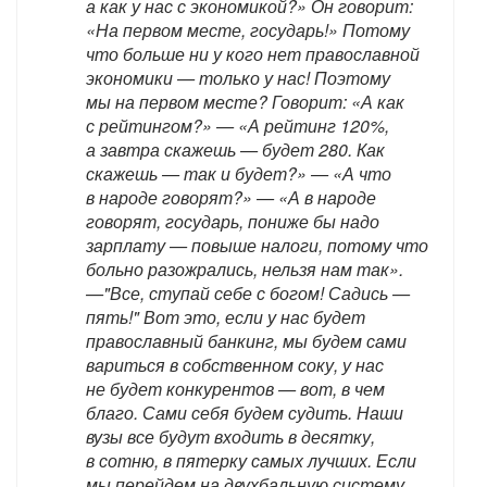
а как у нас с экономикой?» Он говорит:
«На первом месте, государь!» Потому
что больше ни у кого нет православной
экономики — только у нас! Поэтому
мы на первом месте? Говорит: «А как
с рейтингом?» — «А рейтинг 120%,
а завтра скажешь — будет 280. Как
скажешь — так и будет?» — «А что
в народе говорят?» — «А в народе
говорят, государь, пониже бы надо
зарплату — повыше налоги, потому что
больно разожрались, нельзя нам так».
—"Все, ступай себе с богом! Садись —
пять!" Вот это, если у нас будет
православный банкинг, мы будем сами
вариться в собственном соку, у нас
не будет конкурентов — вот, в чем
благо. Сами себя будем судить. Наши
вузы все будут входить в десятку,
в сотню, в пятерку самых лучших. Если
мы перейдем на двухбальную систему,