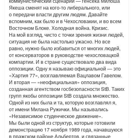
коммунистический сценарий — генсека Милоша
Якеша сменят на кого-то либерального, или
о передачи власти другим людям. Давайте
вспомним, как было и в Чехословакии, и во всем
Восточном Блоке. Холодная война. Кризис.
На мой взгляд, чисто с точки зрения жизни людей,
ситуация не была настолько ужасно. Но все
равно, нужно было избавиться от многих людей,
от консерваторов в руководстве чехословацкой
компартии. И в стране существовало два вида
оппозиции. Одну я называю официальной — это
«Хартия 77», возглавляемая Вацлавом Гавелом.
И вторая — «неофициальная» оппозиция,
созданная агентством госбезопасности StB. Таких
групп якобы оппозиции StB создала множество.
Одной из них была и та, которую возглавлял я,
от имени Милана Ружички. Мы назывались
«Независимое студенческое движение».
Мы были одной из структур, которые готовили
демонстрацию 17 ноября 1989 года, начавшуюся
в пражском районе Альбертов, и связанные