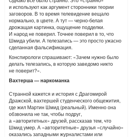
Однако все было странно. Это «странно»
и используют как аргумент сторонники теории
заговоров. В то время телевидение вещало
нормально, в цвете. А тут — черно-белая
дрожащая картинка, ощущение подделки.
И народ не поверил. Точнее поверил в то, что
Шмида убили. А телезапись — это просто ужасно
сделанная фальсификация.
Конспирологи спрашивают: «Зачем нужно было
делать телезапись, в которую заведомо никто
не поверит?».
Вахтерша — наркоманка
Странной кажется и история с Драгомирой
Дражской, вахтершей студенческого общежития,
где жил Мартин Шмид (реальный). Именно она
обзвонила не так, чтобы подруг,
а «авторитетных» друзей, рассказав тем, что
Шмид умер. А «авторитетные» друзья «случайно»
оказались западными журналистами или