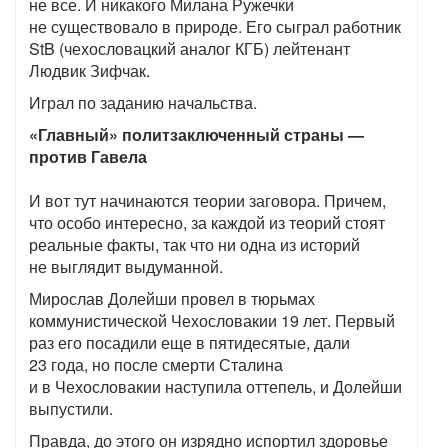
не все. И никакого Милана Ружечки
не существовало в природе. Его сыграл работник
StB (чехословацкий аналог КГБ) лейтенант
Людвик Зифчак.
Играл по заданию начальства.
«Главный» политзаключенный страны —
против Гавела
И вот тут начинаются теории заговора. Причем,
что особо интересно, за каждой из теорий стоят
реальные факты, так что ни одна из историй
не выглядит выдуманной.
Мирослав Долейши провел в тюрьмах
коммунистической Чехословакии 19 лет. Первый
раз его посадили еще в пятидесятые, дали
23 года, но после смерти Сталина
и в Чехословакии наступила оттепель, и Долейши
выпустили.
Правда, до этого он изрядно испортил здоровье