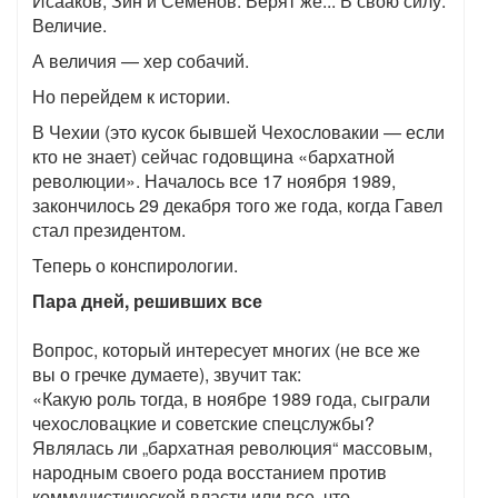
Исааков, Зин и Семенов. Верят же... В свою силу.
Величие.
А величия — хер собачий.
Но перейдем к истории.
В Чехии (это кусок бывшей Чехословакии — если
кто не знает) сейчас годовщина «бархатной
революции». Началось все 17 ноября 1989,
закончилось 29 декабря того же года, когда Гавел
стал президентом.
Теперь о конспирологии.
Пара дней, решивших все
Вопрос, который интересует многих (не все же
вы о гречке думаете), звучит так:
«Какую роль тогда, в ноябре 1989 года, сыграли
чехословацкие и советские спецслужбы?
Являлась ли „бархатная революция“ массовым,
народным своего рода восстанием против
коммунистической власти или все, что