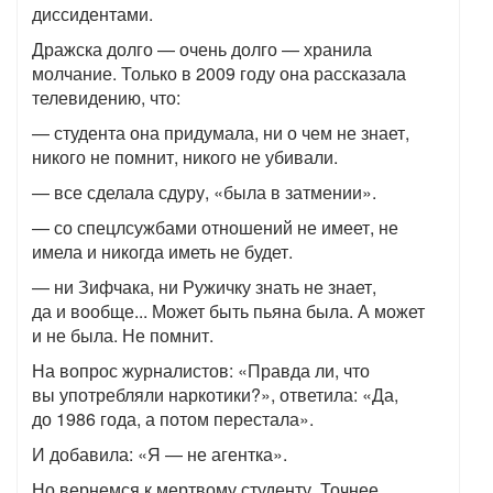
диссидентами.
Дражска долго — очень долго — хранила
молчание. Только в 2009 году она рассказала
телевидению, что:
— студента она придумала, ни о чем не знает,
никого не помнит, никого не убивали.
— все сделала сдуру, «была в затмении».
— со спецлсужбами отношений не имеет, не
имела и никогда иметь не будет.
— ни Зифчака, ни Ружичку знать не знает,
да и вообще... Может быть пьяна была. А может
и не была. Не помнит.
На вопрос журналистов: «Правда ли, что
вы употребляли наркотики?», ответила: «Да,
до 1986 года, а потом перестала».
И добавила: «Я — не агентка».
Но вернемся к мертвому студенту. Точнее