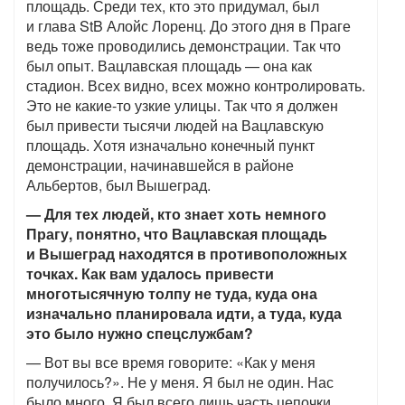
площадь. Среди тех, кто это придумал, был
и глава StB Алойс Лоренц. До этого дня в Праге
ведь тоже проводились демонстрации. Так что
был опыт. Вацлавская площадь — она как
стадион. Всех видно, всех можно контролировать.
Это не какие-то узкие улицы. Так что я должен
был привести тысячи людей на Вацлавскую
площадь. Хотя изначально конечный пункт
демонстрации, начинавшейся в районе
Альбертов, был Вышеград.
— Для тех людей, кто знает хоть немного
Прагу, понятно, что Вацлавская площадь
и Вышеград находятся в противоположных
точках. Как вам удалось привести
многотысячную толпу не туда, куда она
изначально планировала идти, а туда, куда
это было нужно спецслужбам?
— Вот вы все время говорите: «Как у меня
получилось?». Не у меня. Я был не один. Нас
было много. Я был всего лишь часть цепочки