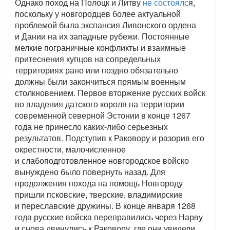
Однако поход на Полоцк и Литву
не состоялс
я,
поскольку у новгородцев более актуальной
проблемой была экспансия Ливонского ордена
и Дании на их западные рубежи. Постоянные
мелкие пограничные конфликты и взаимные
притеснения купцов на сопредельных
территориях рано или поздно обязательно
должны были закончиться прямым военным
столкновением. Первое вторжение русских войск
во владения датского короля на территории
современной северной Эстонии в конце 1267
года не принесло каких-либо серьезных
результатов. Подступив к Раковору и разорив его
окрестности, малочисленное
и слабоподготовленное новгородское войско
вынуждено было повернуть назад. Для
продолжения похода на помощь Новгороду
пришли псковские, тверские, владимирские
и переславские дружины. В конце января 1268
года русские войска переправились через Нарву
и снова двинулись к Раковору, где они увидели,