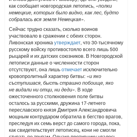
как сообщает новгородская летопись,
«полки
немецкие, которых было видно, как лес, будто
собралась вся земля Немецкая»
.
Сейчас трудно сказать, сколько воинов
участвовало в сражении с обеих сторон.
Ливонская хроника
утверждает
, что 30-тысячному
русскому войску противостояло всего лишь 500
рыцарей и их датских союзников. В Новгородской
летописи данные о численности сторон
отсутствуют, она лишь
отмечает
исключительно
кровопролитный характер битвы:
«и яко
съступишася, бысть страшно побоище, яко
не видали ни отци, ни деди»
. В ходе
ожесточенного столкновения поле битвы
осталось за русскими, дружина 17-летнего
переславского князя Дмитрия Александровича
мощным контрударом обратила в бегство врагов,
преследуя их семь верст до самого города, пока,
как свидетельствует летописец, кони не смогли
ступать по трупам. Однако противнику удалось