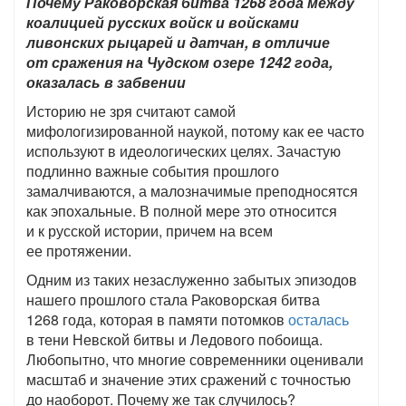
Почему Раковорская битва 1268 года между
коалицией русских войск и войсками
ливонских рыцарей и датчан, в отличие
от сражения на Чудском озере 1242 года,
оказалась в забвении
Историю не зря считают самой
мифологизированной наукой, потому как ее часто
используют в идеологических целях. Зачастую
подлинно важные события прошлого
замалчиваются, а малозначимые преподносятся
как эпохальные. В полной мере это относится
и к русской истории, причем на всем
ее протяжении.
Одним из таких незаслуженно забытых эпизодов
нашего прошлого стала Раковорская битва
1268 года, которая в памяти потомков
осталась
в тени Невской битвы и Ледового побоища.
Любопытно, что многие современники оценивали
масштаб и значение этих сражений с точностью
до наоборот. Почему же так случилось?