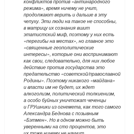
конфликтов против «антинародного
режима», время ничему не учит,
продолжают верить и дальше в эту
чепуху. Эти люди на такое не способны,
в матрицу их сознания вшит
этатистский миф, поэтому у них есть
«перегибы на местах», но главное это
«священные геополитические
интересы», которые они воспринимают
как свои, следовательно, для них любое
действие против государства это
предательство «советской/православной
Родины». Поэтому никакого «майдана»
и власти им не будет, их ждет
алкоголизм, политический толкиенизм,
а особо буйных уничтожат чеченцы
и ГРУшники из огнемета, как того самого
Александра Беднова с позывным
«Бэтмен». Но в одном можно быть
уверенными на сто процентов, это
их тоже ничему не научит.