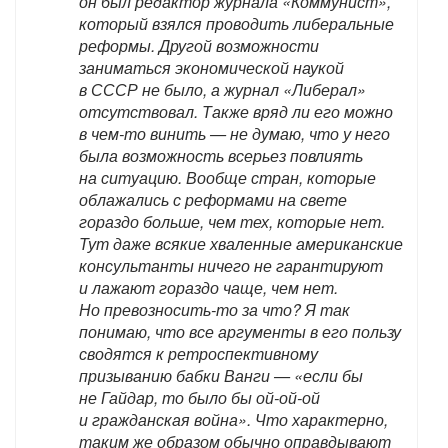
он был редактор журнала «Коммунист»,
который взялся проводить либеральные
реформы. Другой возможности
заниматься экономической наукой
в СССР не было, а журнал «Либерал»
отсутствовал. Также вряд ли его можно
в чем-то винить — не думаю, что у него
была возможность всерьез повлиять
на ситуацию. Вообще стран, которые
облажались с реформами на свете
гораздо больше, чем тех, которые нет.
Тут даже всякие хваленные американские
консультанты ничего не гарантируют
и лажают гораздо чаще, чем нет.
Но превозносить-то за что? Я так
понимаю, что все аргументы в его пользу
сводятся к ретроспективному
призыванию бабки Ванги — «если бы
не Гайдар, то было бы ой-ой-ой
и гражданская война». Что характерно,
таким же образом обычно оправдывают