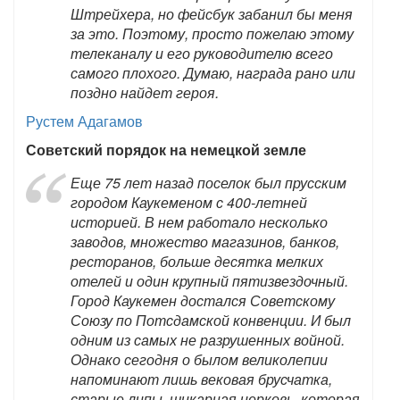
Штрейхера, но фейсбук забанил бы меня
за это. Поэтому, просто пожелаю этому
телеканалу и его руководителю всего
самого плохого. Думаю, награда рано или
поздно найдет героя.
Рустем Адагамов
Советский порядок на немецкой земле
Еще 75 лет назад поселок был прусским
городом Каукеменом с 400-летней
историей. В нем работало несколько
заводов, множество магазинов, банков,
ресторанов, больше десятка мелких
отелей и один крупный пятизвездочный.
Город Каукемен достался Советскому
Союзу по Потсдамской конвенции. И был
одним из самых не разрушенных войной.
Однако сегодня о былом великолепии
напоминают лишь вековая брусчатка,
старые липы, шикарная церковь, которая