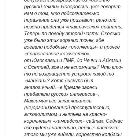
русской земли» Новороссии, уже говорит
нам о том, что подсознательно
поражение они уже признают, рано или
поздно придется «тактически» драпать.
Теперь по поводу второй части. Сколько
уже было этих горячих точек, где
воевали подобные «ополченцы» и прочее
«православное казачество»,
от Югославии и ПМР, до Чечни и Абхазии
с Осетией, все и не вспомнить? Что кто-
то по возвращению устроил какой-то
«майдан»? Хотя дискурс был
аналогичный, «в Кремле засели
предатели русских интересов».
Максимум все заканчивалось
(не)организованной преступностью,
алкоголизмом и нытьем на красно-
коричневых «камрадских» сайтах. Сейчас
все будет аналогично, первые ласточки
этого мы уже видели, воровство колбасы