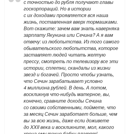
с точностью до рубля получают главы
госкорпораций. Но в истории
с их доходами проявляется вся наша
жизнь, поставленная вверх тормашками.
Вот скажите: зачем вам знать наверняка
зарплату Якунина или Сечина? А я вам
отвечу: из любопытства. Из того самого
обывательского любопытства, которое
заставляет людей читать желтую
прессу, смотреть по телевизору все эти
истории, сплетни, скандалы из жизни
звезд и богачей. Просто чтобы узнать,
что Сечин зарабатывает условно
4 миллиона рублей. В день. А потом,
воскликнув что-нибудь матерное, вы,
конечно, сравните доходы Сечина
со своими собственными, поймете, что
за месяц Сечин заработает больше, чем
вы за всю жизнь, даже если доживете
до XXII века и воскликните, мол, какого
хрена ему такие бабки платят!