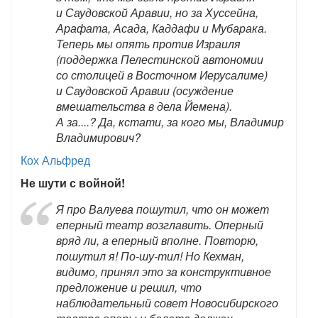
и Саудовской Аравии, но за Хуссейна,
Арафата, Асада, Каддафи и Мубарака.
Теперь мы опять против Израиля
(поддержка Пелестинской автономии
со столицей в Восточном Иерусалиме)
и Саудовской Аравии (осуждение
вмешательства в дела Йемена).
А за....? Да, кстати, за кого мы, Владимир
Владимирович?
Кох Альфред
Не шути с войной!
Я про Валуева пошутил, что он может
еперный театр возглавить. Оперный
вряд ли, а еперный вполне. Повторю,
пошутил я! По-шу-тил! Но Кехман,
видимо, принял это за конструктивное
предложение и решил, что
наблюдательный совет Новосибирского