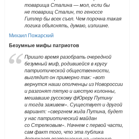
товарища Сталина — мол, если бы
не товарищ Сталин, то геноссе
Гитлер бы всех съел. Чем порочна такая
логика объяснять, думаю, излишне.
Михаил Пожарский
Безумные мифы патриотов
Пришло время разобрать очередной
безумный миф, родившейся в кругу
патриотической общественности,
выглядит он примерно так: «вот
вернутся наши ополченцы из Новороссии
и разгонят пятую и шестую колонны,
мешавшие русскому фЮреру Путину
и тогда заживем». Существует и другой
вариант: «свергнем жида Путина, будет
у нас патриотический майдан
со Стрелковым». Начнем с первой части,
сам факт того, что эта публика
допускает возвращение из «исконно