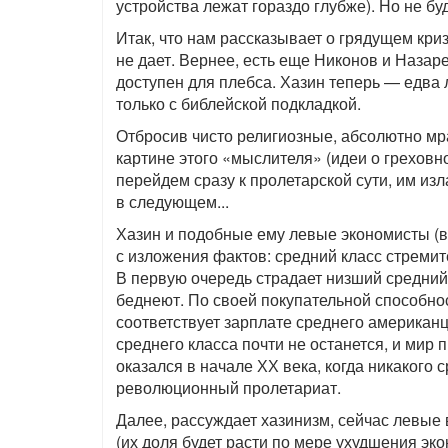
устройства лежат гораздо глубже). Но не бу
Итак, что нам рассказывает о грядущем кри
не дает. Вернее, есть еще Никонов и Назаре
доступен для плебса. Хазин теперь — едва
только с библейской подкладкой.
Отбросив чисто религиозные, абсолютно м
картине этого «мыслителя» (идеи о греховн
перейдем сразу к пролетарской сути, им из
в следующем...
Хазин и подобные ему левые экономисты (в
с изложения фактов: средний класс стреми
В первую очередь страдает низший средний 
беднеют. По своей покупательной способно
соответствует зарплате среднего американца
среднего класса почти не останется, и мир п
оказался в начале ХХ века, когда никакого
революционный пролетариат.
Далее, рассуждает хазинизм, сейчас левые 
(их доля будет расти по мере ухудшения эк