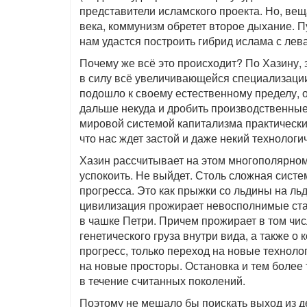
представители исламского проекта. Но, вещ
века, коммунизм обретет второе дыхание. Пу
нам удастся построить гибрид ислама с ле
Почему же всё это происходит? По Хазину, 
в силу всё увеличивающейся специализации
подошло к своему естественному пределу,
дальше некуда и дробить производственные
мировой системой капитализма практически 
что нас ждет застой и даже некий технологи
Хазин рассчитывает на этом многополярном
успокоить. Не выйдет. Столь сложная систе
прогресса. Это как прыжки со льдины на льд
цивилизация прожирает невосполнимые стар
в чашке Петри. Причем прожирает в том чис
генетического груза внутри вида, а также о
прогресс, только переход на новые техноло
на новые просторы. Остановка и тем более 
в течение считанных поколений.
Поэтому не мешало бы поискать выход из д