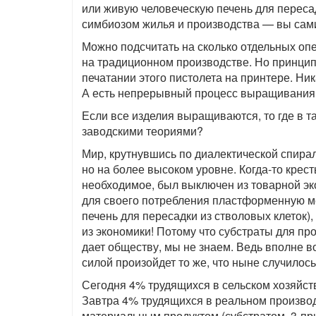
или живую человеческую печень для переса
симбиозом жилья и производства — вы сами 
Можно подсчитать на сколько отдельных опе
на традиционном производстве. Но принци
печатании этого пистолета на принтере. Ни
А есть непрерывный процесс выращивания 
Если все изделия выращиваются, то где в 
заводскими теориями?
Мир, крутнувшись по диалектической спирал
но на более высоком уровне. Когда-то крес
необходимое, был выключен из товарной э
для своего потребления пластформенную ме
печень для пересадки из стволовых клеток)
из экономики! Потому что субстраты для пр
дает обществу, мы не знаем. Ведь вполне 
силой произойдет то же, что ныне случилось
Сегодня 4% трудящихся в сельском хозяйс
Завтра 4% трудящихся в реальном произво
материальным продуктом (субстратом, 3-пр