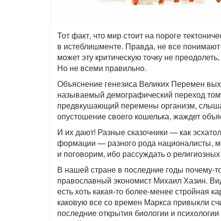
Тот факт, что мир стоит на пороге тектонич
в истеблишменте. Правда, не все понимают
может эту критическую точку не преодолеть
Но не всеми правильно.
Объяснение генезиса Великих Перемен выход
называемый демографический переход тому 
предвкушающий перемены организм, слыша 
опустошение своего кошелька, жаждет объя
И их дают! Разные сказочники — как эсхато
формации — разного рода националисты, ма
и поговорим, ибо рассуждать о религиозных
В нашей стране в последние годы почему-т
православный экономист Михаил Хазин. Види
есть хоть какая-то более-менее стройная к
каковую все со времен Маркса привыкли счи
последние открытия биологии и психологии