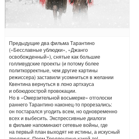
Предыдущие два фильма Тарантино
(«Бесславные ублюдки», «Джанго
освобожденный»), снятые как большие
голливудские проекты (и потому более
политкорректные, чем другие картины
режиссера) заставили усомниться в желании
Квентина вернуться в лоно артхауса
и обоюдоострой провокации.
Но в «Омерзительной восьмерке» отголоски
раннего Тарантино наконец-то прорезались:
он постарался угодить всем, но одновременно
всех и выбесить. Экспрессивные диалоги
в фильме напоминают сетевые войны, где
на первый план выходят не истины, а искусный
троллинг. Прям Троллентино какой-то!