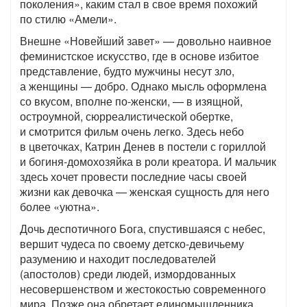
поколения», каким стал в свое время похожий
по стилю «Амели».
Внешне «Новейший завет» — довольно наивное
феминистское искусство, где в основе избитое
представление, будто мужчины несут зло,
а женщины — добро. Однако мысль оформлена
со вкусом, вполне по-женски, — в изящной,
остроумной, сюрреалистической обертке,
и смотрится фильм очень легко. Здесь небо
в цветочках, Катрин Денев в постели с гориллой
и богиня-домохозяйка в роли креатора. И мальчик
здесь хочет провести последние часы своей
жизни как девочка — женская сущность для него
более «уютна».
Дочь деспотичного Бога, спустившаяся с небес,
вершит чудеса по своему детско-девичьему
разумению и находит последователей
(апостолов) среди людей, измордованных
несовершенством и жестокостью современного
мира. Позже она обретает единомышленника