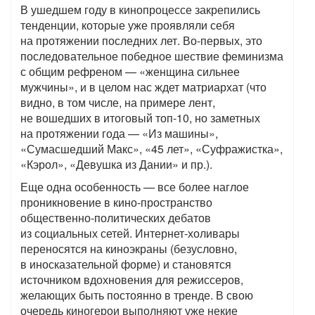
В ушедшем году в кинопроцессе закрепились
тенденции, которые уже проявляли себя
на протяжении последних лет. Во-первых, это
последовательное победное шествие феминизма
с общим рефреном — «женщина сильнее
мужчины», и в целом нас ждет матриархат (что
видно, в том числе, на примере лент,
не вошедших в итоговый топ-10, но заметных
на протяжении года — «Из машины»,
«Сумасшедший Макс», «45 лет», «Суфражистка»,
«Кэрол», «Девушка из Дании» и пр.).
Еще одна особенность — все более наглое
проникновение в кино-пространство
общественно-политических дебатов
из социальных сетей. Интернет-холивары
переносятся на киноэкраны (безусловно,
в иносказательной форме) и становятся
источником вдохновения для режиссеров,
желающих быть постоянно в тренде. В свою
очередь киногерои выполняют уже некие