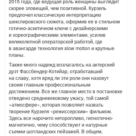
2015 года, где ведущая роль женщины выглядит
скорее зловещей, чем позитивной. Курзель
предпочел классическую интерпретацию
шекспировского сюжета, оформив ее в стильном
готично-аскетичном ключе с дизайнерскими
и хореографическими элементами, усилив
великолепной операторской работой, где
в авангарде технология slow motion и крупные
планы.
Также много надежд возлагалось на актерский
дуэт Фассбендер-Котийар, отработавший
на славу, хотя вряд ли эти роли они назовут
своим главным профессиональным
достижением. Все же главное место в постановке
отведено средневековому ужасу, той самой
«атмосфере», которая позволяет назвать
творение Курзеля «режиссерским» фильмом.
Здесь все нарочито неторопливо, гипнотично-
магнетично, чему способствуют и натурные
съемки шотландских пейзажей. В общем,