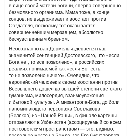
в лице своей матери-богини, сперва совершенно
безмолвного организма. Мама тоже, в конце
концов, не выдерживает и восстает против
Создателя, поскольку тот оказывается
совершеннейшим мерзавцем, абсолютно
бесчувственным бревном.
Неосознанно ван Дормель издевается над
знаменитой сентенцией Достоевского, что «если
Бога нет, то все позволено», в российских
реалиях понимаемой как «если Бог есть,
то не позволено ничего». Очевидно, что
европейский человек в своем восстании против
Всевышнего дошел до высшей степени светского
гуманизма, милосердия, взаимоуважения
и бытовой культуры. А мизантропа-Бога, до боли
напоминающего персонажа Светлакова
(Беляков) из «Нашей Раши», в финале картины
отправляют в Узбекистан (ассоцируемый со всем
постсоветским пространством) — это, видимо,
последнее место на Земле, где Его будут терпеть.