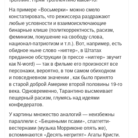
На примере «Восьмерки» можно смело
констатировать, что режиссера раздражают
любые условности и взаимоисключающие
бинарные клише (политкорректность, расизм,
феминизм, покушение на свободу слова,
национал-патриотизм и т.п.). Вот, например, есть
обидное ныне слово «ниггер», в Штатах
преданное обструкции (в прессе «ниггер» звучит
как N-word) — так в фильме его произносят все
персонажи, вероятно, в том самом обиходном
и повседневном значении , как было принято
в старой доброй Америке второй половины 19-го
века. Одновременно, Тарантино высмеивает
пещерный расизм, глумясь над идеями
конфедератов.
У картины множество аналогий — неизбежны
параллели с «Бешеными псами», спаггетти-
вестернами (музыка Морриконе опять же),
вспоминаются «Десять негритят» Агаты Кристи.