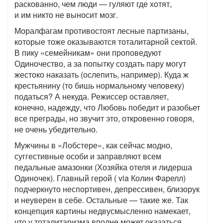
раскованно, чем люди — гуляют где хотят,
и им никто не выносит мозг.
Моралфагам противостоят лесные партизаны,
которые тоже оказываются тоталитарной сектой.
В пику «семейникам» они проповедуют
Одиночество, а за попытку создать пару могут
жестоко наказать (ослепить, например). Куда ж
крестьянину (то бишь нормальному человеку)
податься? А некуда. Режиссер оставляет,
конечно, надежду, что Любовь победит и разобьет
все преграды, но звучит это, откровенно говоря,
не очень убедительно.
Мужчины в «Лобстере», как сейчас модно,
суггестивные особи и заправляют всем
педальные амазонки (Хозяйка отеля и лидерша
Одиночек). Главный герой ( via Колин Фарелл)
подчеркнуто неспортивен, депрессивен, близорук
и неуверен в себе. Остальные — такие же. Так
концепция картины недвусмысленно намекает,
что у тоталитаризма вполне может оказаться