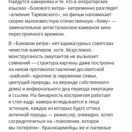
Найдутся наверняка и те, кто в операторских
изысках «Бокового ветра» непременно разглядят
«влияние Тарковского», но фильм напоминает
скорее малоизвестную отечественную «Кому» —
замечательное антисталинское камерное кино
перестроечного времени.
В «Боковом ветре» нет карикатурных советских
чекистов-вампиров, хотя, безусловно,
монструозность оккупантов не вызывает
сомнений — структура картины даже построена
на неком противопоставлении досоветской
«райской» идиллии (в окружении семьи,
цветущей природы, на веранде собственного
дома) и инфернального дна периода оккупации
и ссылки. На бинарность восприятия работает
и стоп-кадр: камера вглядывается в лица
эстонцев, каждое из которых будто оттиск
античной породы — режиссер, очевидно, хотел
сосредоточиться на «поколении, которое
мы потеряли». Красноармейцы же и лагерные